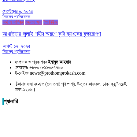
সেপ্টেম্বর ৯, ২০২৫
নিজস্ব প্রতিবেদক
অর্থ ও বাণিজ্য
জেলার খবর
টপ নিউজ
আখাউড়ায় জুলাই শহীদ স্মরণে কৃষি ব্যাংকের বৃক্ষরোপণ
আগস্ট ১২, ২০২৫
নিজস্ব প্রতিবেদক
সম্পাদক ও প্রকাশকঃ
ইমামুল আহসান
মোবাইলঃ +৮৮০১৮১১৬৫৭৭৬০
ই-মেইলঃ news@prothomprokash.com
ঠিকানাঃ বাসা নং-৪৩ (৫ম তলা) পূর্ব পার্শ্ব, উত্তর কাফরুল, ঢাকা ক্যান্টনমেন্ট,
ঢাকা-১২০৬।
গ্যালারি