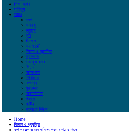
শিক্ষা সাগর
সাহিত্য
আরও
ব্লগ
জলবায়ু
প্রচ্ছদ
কৃষি
ইসলাম
জব মার্কেট
বিজ্ঞান ও প্রযুক্তি
ক্যাম্পাস
ফেসবুক কর্নার
ফিচার
সাক্ষাৎকার
টপ নিউজ
বিজ্ঞাপন
মুক্তমত
লাইফস্টাইল
প্রবাস
পর্যটন
কর্পোরেট নিউজ
Home
বিজ্ঞান ও প্রযুক্তি
রুশ প্রকল্প ও জ্বালানিতে প্রভাব পড়ার শঙ্কা