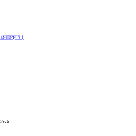
 চেয়ারম্যান।
াকা-১২০৬।