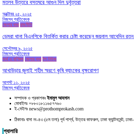
মতলব উত্তরে বসতঘরে আগুন দিল দুর্বৃত্তরা
অক্টোবর ২৫, ২০২৫
নিজস্ব প্রতিবেদক
জেলার খবর
রাজনীতি
ডেমরা থানা বিএনপিকে বিতর্কিত করার চেষ্টা করেছেন জয়নাল আবেদিন রতন
সেপ্টেম্বর ৯, ২০২৫
নিজস্ব প্রতিবেদক
অর্থ ও বাণিজ্য
জেলার খবর
টপ নিউজ
আখাউড়ায় জুলাই শহীদ স্মরণে কৃষি ব্যাংকের বৃক্ষরোপণ
আগস্ট ১২, ২০২৫
নিজস্ব প্রতিবেদক
সম্পাদক ও প্রকাশকঃ
ইমামুল আহসান
মোবাইলঃ +৮৮০১৮১১৬৫৭৭৬০
ই-মেইলঃ news@prothomprokash.com
ঠিকানাঃ বাসা নং-৪৩ (৫ম তলা) পূর্ব পার্শ্ব, উত্তর কাফরুল, ঢাকা ক্যান্টনমেন্ট, ঢ
গ্যালারি