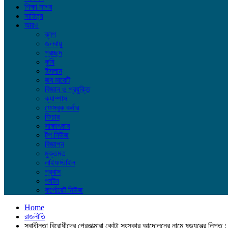
শিক্ষা সাগর
সাহিত্য
আরও
ব্লগ
জলবায়ু
প্রচ্ছদ
কৃষি
ইসলাম
জব মার্কেট
বিজ্ঞান ও প্রযুক্তি
ক্যাম্পাস
ফেসবুক কর্নার
ফিচার
সাক্ষাৎকার
টপ নিউজ
বিজ্ঞাপন
মুক্তমত
লাইফস্টাইল
প্রবাস
পর্যটন
কর্পোরেট নিউজ
Home
রাজনীতি
স্বাধীনতা বিরোধীদের প্রেতাত্মারা কোটা সংস্কার আন্দোলনের নামে ষড়যন্ত্রে লিপ্ত : 