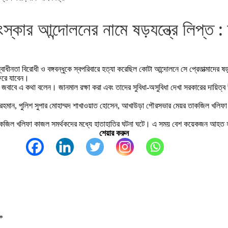
ংস্কার আন্দোলনের নামে ষড়যন্ত্রে লিপ্ত : 
নতা বিরোধী ও বঙ্গবন্ধুকে স্বপরিবারে হত্যা করেছিল কোটা আন্দোলনে সে প্রেতাত্মাদের ষড়য
ফিরে যাবেন।
ের জবাবে এ কথা বলেন। জানমাল রক্ষা করা এবং তাদের সুবিধা-অসুবিধা দেখা সরকারের দায়িত্
বিবুর রহমান, পুলিশ সুপার মোহাম্মদ শাখাওয়াত হোসেন, আখাউড়া পৌরসভার মেয়র তাকজিল খল
র তাকজিল খলিফা কাজল সমর্থকদের মধ্যে হাতাহাতির ঘটনা ঘটে। এ সময় বেশ কয়েকজন আহত 
শেয়ার করুন
*