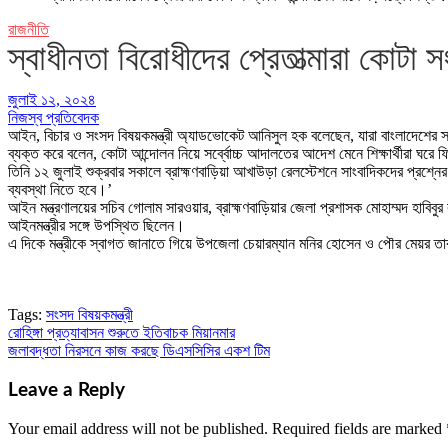
রাজনীতি
স্বাধীনতা বিরোধীদের প্রেতাত্মারা কোটা স
জুলাই ১২, ২০২৪
নিজস্ব প্রতিবেদক
আইন, বিচার ও সংসদ বিষয়কমন্ত্রী অ্যাডভোকেট আনিসুল হক বলেছেন, যারা বাংলাদেশের স্বাধী
ব্যক্ত করে বলেন, কোটা আন্দোলন নিয়ে সর্ব্বোচ্চ আদালতের আদেশ মেনে শিক্ষার্থীরা ঘরে 
তিনি ১২ জুলাই শুক্রবার সকালে ব্রাহ্মণবাড়িয়া আখাউড়া রেলস্টেশনে সাংবাদিকদের প্রশ্ন
ব্যবস্থা নিতে হবে।’
আইন মন্ত্রণালয়ের সচিব গোলাম সারওয়ার, ব্রাহ্মণবাড়িয়ার জেলা প্রশাসক মোহাম্মদ হা
আইনমন্ত্রীর সঙ্গে উপস্থিত ছিলেন।
এ দিকে মন্ত্রীকে স্বাগত জানাতে গিয়ে উপজেলা চেয়ারম্যান মনির হোসেন ও পৌর মেয়
Tags:
সংসদ বিষয়কমন্ত্রী
রোহিঙ্গা প্রত্যাবাসন শুরুতে ইতিবাচক মিয়ানমার
Post
জলাবদ্ধতা নিরসনে কাজ করছে ডিএসসিসির একশ টিম
navigation
Leave a Reply
Your email address will not be published.
Required fields are marked