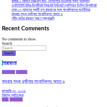
কুষ্টিয়া-১ আসনে নিরঙ্কুশ জয়; দৌলতপুরে বিএনপির শক্ত অবস্থান
এনডিইউবি ইন্টার-ডিপার্টমেন্ট ক্রিকেট টুর্নামেন্টে চ্যাম্পিয়ন ইংলিশ ডিপার্টমেন্ট
ঢাকা-১৭ আসনের প্রার্থী তপু রায়হানের সঙ্গে সাংবাদিকদের মতবিনিময়
মাগুরায় সড়ক দুর্ঘটনায় সাংবাদিকসহ আহত ৬
শহীদ জহির রায়হান স্মরণে শ্রদ্ধাঞ্জলি
Recent Comments
No comments to show.
Search
Search
সারাবাংলা
জেলার খবর
টপ নিউজ
মাগুরায় সড়ক দুর্ঘটনায় সাংবাদিকসহ আহত ৬
জানুয়ারি ৩০, ২০২৬
নিজস্ব প্রতিবেদক
আরও
জেলার খবর