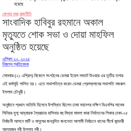
হয়েছে
জেলার খবর
রাজনীতি
সাংবাদিক হাবিবুর রহমানে অকাল
মৃত্যুতে শোক সভা ও দোয়া মাহফিল
অনুষ্ঠিত হয়েছে
এপ্রিল ২২, ২০২৫
নিজস্ব প্রতিবেদক
সোমবার (২১ এপ্রিল) বিকেলে সংগঠনের ডেমরা ইয়েস সমতট টাওয়ার এর তৃতীয় তলায়
এই কর্মসূচি পালিত হয়। এতে সভাপতিত্ব করেন ডেমরা প্রেসক্লাবের সভাপতি নজরুল
ইসলাম চৌধুরী।
অনুষ্ঠানে প্রধান অতিথি হিসেবে উপস্থিত ছিলেন ঢাকা মহানগর দক্ষিণ বিএনপির সাবেক
সিনিয়র যুগ্ম আহ্বায়ক স্বৈরাচার হাসিনার বহু মিথ্যা মামলা কারা নির্যাতনের শিকার ঢাকা-০৫
নির্বাচনী আসনে মাটি ও মানুষের জননন্দিত জননেতা আগামী নির্বাচনে ধানের শীর্ষে কান্ডারী
আলহাজ্ব নবী উল্লাহ নবী।