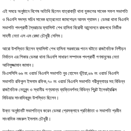
এই সময়ে অনুষ্ঠানে বিশেষ অতিথি ছিলেন যাত্রাবাড়ী থানা যুবদলের সাবেক সফল সভাপতি
ও বিএনপি সদস্য সচিব সাবেক ছাত্রনেতা জামশেদুল আলম শ্যামল। ডেমরা থানা বিএনপি
সভাপতি পদপ্রার্থী স্বৈরাচার ফ্যাসিস্ট শেখ হাসিনা বিরোধী আন্দোলনে রাজপথে নির্ভীক
সাহসী নেতা এস এম রেজা চৌধুরী সেলিম।
আরো উপস্থিত ছিলেন ফ্যাসিস্ট শেখ হাসিনা সরকারের পতন ঘটাতে রাজনৈতিক নিপীড়ন
নির্যাতন এর শিকার ডেমরা থানা বিএনপি সাধারণ সম্পাদক পদপ্রার্থী গণমানুষের নেতা
আনিসুজ্জামান জামান।
ডিএসসিসি ৬৬ নং ওয়ার্ড বিএনপি সভাপতি নুর হোসেন ভূঁইয়া,৬৯ নং ওয়ার্ড বিএনপি
সভাপতি রফিকুল ইসলাম রফিক,৭০ নং ওয়ার্ড বিএনপি সভাপতি গরীবুল্লাহর সহ বিভিন্ন
রাজনৈতিক নেতৃবৃন্দ ও স্থানীয় গণ্যমান্য ব্যক্তিবর্গসহ বিভিন্ন প্রিন্ট ইলেকট্রনিক্স
মিডিয়ার সাংবাদিকবৃন্দ উপস্থিত ছিলেন।
উক্ত অনুষ্ঠানটি সভাপতিত্ব করেন ডেমরা প্রেসক্লাবে প্রতিষ্ঠাতা ও সভাপতি প্রবীন
সাংবাদিক নজরুল ইসলাম চৌধুরী।