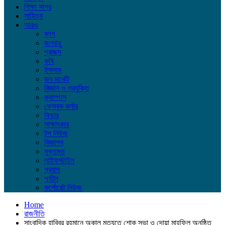
শিক্ষা সাগর
সাহিত্য
আরও
ব্লগ
জলবায়ু
প্রচ্ছদ
কৃষি
ইসলাম
জব মার্কেট
বিজ্ঞান ও প্রযুক্তি
ক্যাম্পাস
ফেসবুক কর্নার
ফিচার
সাক্ষাৎকার
টপ নিউজ
বিজ্ঞাপন
মুক্তমত
লাইফস্টাইল
প্রবাস
পর্যটন
কর্পোরেট নিউজ
Home
রাজনীতি
সাংবাদিক হাবিবুর রহমানে অকাল মৃত্যুতে শোক সভা ও দোয়া মাহফিল অনুষ্ঠিত