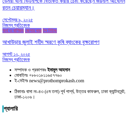
ডেমরা থানা বিএনপিকে বিতর্কিত করার চেষ্টা করেছেন জয়নাল আবেদিন
রতন চেয়ারম্যান।
সেপ্টেম্বর ৯, ২০২৫
নিজস্ব প্রতিবেদক
অর্থ ও বাণিজ্য
জেলার খবর
টপ নিউজ
আখাউড়ায় জুলাই শহীদ স্মরণে কৃষি ব্যাংকের বৃক্ষরোপণ
আগস্ট ১২, ২০২৫
নিজস্ব প্রতিবেদক
সম্পাদক ও প্রকাশকঃ
ইমামুল আহসান
মোবাইলঃ +৮৮০১৮১১৬৫৭৭৬০
ই-মেইলঃ news@prothomprokash.com
ঠিকানাঃ বাসা নং-৪৩ (৫ম তলা) পূর্ব পার্শ্ব, উত্তর কাফরুল, ঢাকা ক্যান্টনমেন্ট,
ঢাকা-১২০৬।
গ্যালারি