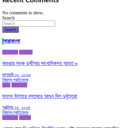
Recent Comments
No comments to show.
Search
Search
সারাবাংলা
জেলার খবর
টপ নিউজ
মাগুরায় সড়ক দুর্ঘটনায় সাংবাদিকসহ আহত ৬
জানুয়ারি ৩০, ২০২৬
নিজস্ব প্রতিবেদক
আরও
জেলার খবর
মতলব উত্তরে বসতঘরে আগুন দিল দুর্বৃত্তরা
অক্টোবর ২৫, ২০২৫
নিজস্ব প্রতিবেদক
জেলার খবর
রাজনীতি