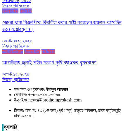
অক্টোবর ২৫, ২০২৫
নিজস্ব প্রতিবেদক
জেলার খবর
রাজনীতি
ডেমরা থানা বিএনপিকে বিতর্কিত করার চেষ্টা করেছেন জয়নাল আবেদিন
রতন চেয়ারম্যান।
সেপ্টেম্বর ৯, ২০২৫
নিজস্ব প্রতিবেদক
অর্থ ও বাণিজ্য
জেলার খবর
টপ নিউজ
আখাউড়ায় জুলাই শহীদ স্মরণে কৃষি ব্যাংকের বৃক্ষরোপণ
আগস্ট ১২, ২০২৫
নিজস্ব প্রতিবেদক
সম্পাদক ও প্রকাশকঃ
ইমামুল আহসান
মোবাইলঃ +৮৮০১৮১১৬৫৭৭৬০
ই-মেইলঃ news@prothomprokash.com
ঠিকানাঃ বাসা নং-৪৩ (৫ম তলা) পূর্ব পার্শ্ব, উত্তর কাফরুল, ঢাকা ক্যান্টনমেন্ট,
ঢাকা-১২০৬।
গ্যালারি