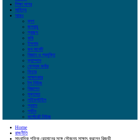
শিক্ষা সাগর
সাহিত্য
আরও
ব্লগ
জলবায়ু
প্রচ্ছদ
কৃষি
ইসলাম
জব মার্কেট
বিজ্ঞান ও প্রযুক্তি
ক্যাম্পাস
ফেসবুক কর্নার
ফিচার
সাক্ষাৎকার
টপ নিউজ
বিজ্ঞাপন
মুক্তমত
লাইফস্টাইল
প্রবাস
পর্যটন
কর্পোরেট নিউজ
Home
রাজনীতি
সাংবাদিক শফিক রেহমানের সঙ্গে সৌজন্য সাক্ষাৎ করলেন রিজভী