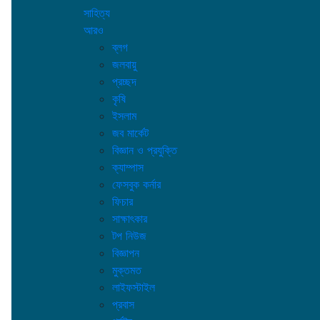
সাহিত্য
আরও
ব্লগ
জলবায়ু
প্রচ্ছদ
কৃষি
ইসলাম
জব মার্কেট
বিজ্ঞান ও প্রযুক্তি
ক্যাম্পাস
ফেসবুক কর্নার
ফিচার
সাক্ষাৎকার
টপ নিউজ
বিজ্ঞাপন
মুক্তমত
লাইফস্টাইল
প্রবাস