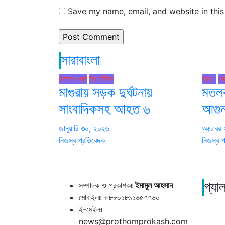
Save my name, email, and website in this
সারাবাংলা
জেলার খবর
টপ নিউজ
আরও
জে
মাগুরায় সড়ক দুর্ঘটনায়
মতলব
সাংবাদিকসহ আহত ৬
আগুন 
জানুয়ারি ৩০, ২০২৬
অক্টোবর
নিজস্ব প্রতিবেদক
নিজস্ব প
সম্পাদক ও প্রকাশকঃ
ইমামুল আহসান
গ্যাল
মোবাইলঃ +৮৮০১৮১১৬৫৭৭৬০
ই-মেইলঃ
news@prothomprokash.com