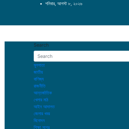
Skip
শনিবার, আগস্ট ৮, ২০২৬
to
content
Search
মূলপাতা
জাতীয়
বাণিজ্য
রাজনীতি
আন্তর্জাতিক
খেলার মাঠ
আইন আদালত
জেলার খবর
বিনোদন
শিক্ষা সাগর