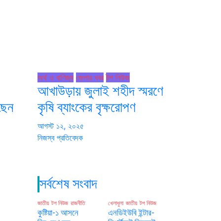
অর্থ ও বাণিজ্য
জেলার খবর
টপ নিউজ
আখাউড়ায় জুলাই শহীদ স্মরণে
েছেন
কৃষি ব্যাংকের বৃক্ষরোপণ
আগস্ট ১২, ২০২৫
নিজস্ব প্রতিবেদক
সর্বশেষ সংবাদ
জাতীয়
টপ নিউজ
রাজনীতি
খেলাধুলা
জাতীয়
টপ নিউজ
কুষ্টিয়া-১ আসনে
এনডিইউবি ইন্টার-