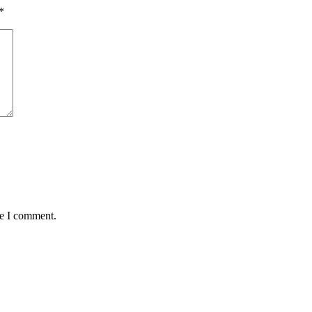
*
me I comment.