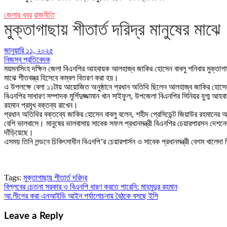
জেলার খবর
রাজনীতি
মুক্তাগাছায় শীতার্ত দরিদ্র মানুষের মাঝ
জানুয়ারি ১১, ২০২৫
নিজস্ব প্রতিবেদক
ময়মনসিংহ দক্ষিন জেলা বিএনপির আহবায়ক আলহাজ্ব জাকির হোসেন বাবলু শনিবার মুক্তাগাছা উপ
মাঝে শীতবস্ত্র হিসেবে কম্বল বিতরণ করা হয়।
এ উপলক্ষে বেলা ১১টায় আয়োজিত অনুষ্ঠানে প্রধান অতিথি ছিলেন আলহাজ্ব জাকির হোসে
বিএনপির সাধারণ সম্পাদক মুর্শিদুজ্জামান খান সাইফুল, উপজেলা বিএনপির সিনিয়র যুগ্ম 
রহমান প্রমুখ বক্তব্য রাখেন।
প্রধান অতিথির বক্তব্যে জাকির হোসেন বাবলু বলেন, শহীদ প্রেসিডেন্ট জিয়াউর রহমানের
বেশি ভালবাসে। মানুষের ভালবাসায় সাবেক সফল প্রধানমন্ত্রী বিএনপির চেয়ারপারসন দেশনে
দাঁড়িয়েছে।
এসময় তিনি লন্ডনে চিকিৎসাধীন বিএনপি’র চেয়ারপার্সন ও সাবেক প্রধানমন্ত্রী বেগম খালে
Tags:
মুক্তাগাছায় শীতার্ত দরিদ্র
বিপ্লবের চেতনা সরকার ও বিএনপি ধারণ করতে পারেনি: মাহমুদুর রহমান
Post
আ.লীগের করা এনআইডি আইন পর্যালোচনায় বৈঠকে বসছে ইসি
navigation
Leave a Reply