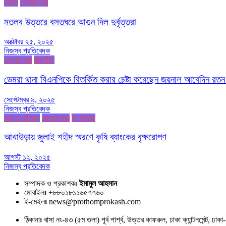
আরও
জেলার খবর
মতলব উত্তরে বসতঘরে আগুন দিল দুর্বৃত্তরা
অক্টোবর ২৫, ২০২৫
নিজস্ব প্রতিবেদক
জেলার খবর
রাজনীতি
ডেমরা থানা বিএনপিকে বিতর্কিত করার চেষ্টা করেছেন জয়নাল আবেদিন রতন
সেপ্টেম্বর ৯, ২০২৫
নিজস্ব প্রতিবেদক
অর্থ ও বাণিজ্য
জেলার খবর
টপ নিউজ
আখাউড়ায় জুলাই শহীদ স্মরণে কৃষি ব্যাংকের বৃক্ষরোপণ
আগস্ট ১২, ২০২৫
নিজস্ব প্রতিবেদক
সম্পাদক ও প্রকাশকঃ
ইমামুল আহসান
মোবাইলঃ +৮৮০১৮১১৬৫৭৭৬০
ই-মেইলঃ news@prothomprokash.com
ঠিকানাঃ বাসা নং-৪৩ (৫ম তলা) পূর্ব পার্শ্ব, উত্তর কাফরুল, ঢাকা ক্যান্টনমেন্ট, ঢ