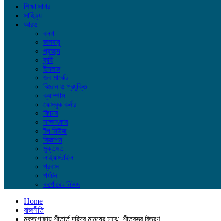
শিক্ষা সাগর
সাহিত্য
আরও
ব্লগ
জলবায়ু
প্রচ্ছদ
কৃষি
ইসলাম
জব মার্কেট
বিজ্ঞান ও প্রযুক্তি
ক্যাম্পাস
ফেসবুক কর্নার
ফিচার
সাক্ষাৎকার
টপ নিউজ
বিজ্ঞাপন
মুক্তমত
লাইফস্টাইল
প্রবাস
পর্যটন
কর্পোরেট নিউজ
Home
রাজনীতি
মুক্তাগাছায় শীতার্ত দরিদ্র মানুষের মাঝে শীতবস্ত্র বিতরণ