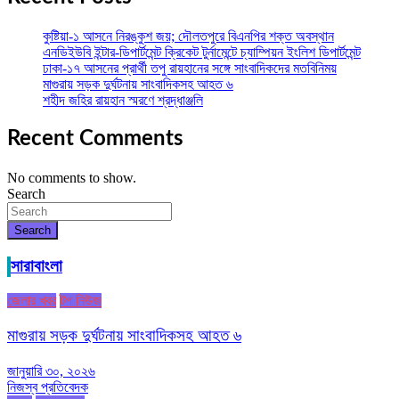
কুষ্টিয়া-১ আসনে নিরঙ্কুশ জয়; দৌলতপুরে বিএনপির শক্ত অবস্থান
এনডিইউবি ইন্টার-ডিপার্টমেন্ট ক্রিকেট টুর্নামেন্টে চ্যাম্পিয়ন ইংলিশ ডিপার্টমেন্ট
ঢাকা-১৭ আসনের প্রার্থী তপু রায়হানের সঙ্গে সাংবাদিকদের মতবিনিময়
মাগুরায় সড়ক দুর্ঘটনায় সাংবাদিকসহ আহত ৬
শহীদ জহির রায়হান স্মরণে শ্রদ্ধাঞ্জলি
Recent Comments
No comments to show.
Search
Search
সারাবাংলা
জেলার খবর
টপ নিউজ
মাগুরায় সড়ক দুর্ঘটনায় সাংবাদিকসহ আহত ৬
জানুয়ারি ৩০, ২০২৬
নিজস্ব প্রতিবেদক