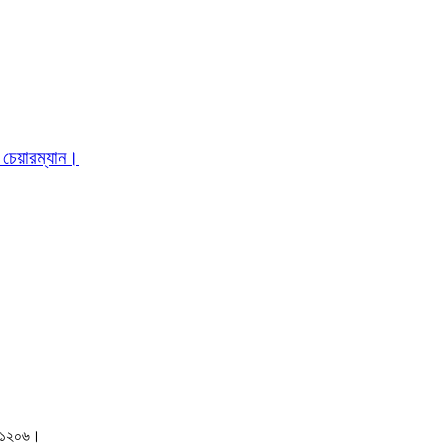
 চেয়ারম্যান।
াকা-১২০৬।