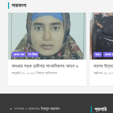
সারাবাংলা
জেলার খবর
টপ নিউজ
আরও
জেলার খ
মাগুরায় সড়ক দুর্ঘটনায় সাংবাদিকসহ আহত ৬
মতলব উত্তরে
জানুয়ারি ৩০, ২০২৬
নিজস্ব প্রতিবেদক
অক্টোবর ২৫, ২০
সম্পাদক ও প্রকাশকঃ
ইমামুল আহসান
গ্যালারি