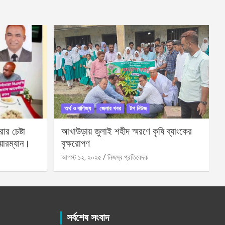
অর্থ ও বাণিজ্য
জেলার খবর
টপ নিউজ
র চেষ্টা
আখাউড়ায় জুলাই শহীদ স্মরণে কৃষি ব্যাংকের
য়ারম্যান।
বৃক্ষরোপণ
আগস্ট ১২, ২০২৫
নিজস্ব প্রতিবেদক
সর্বশেষ সংবাদ