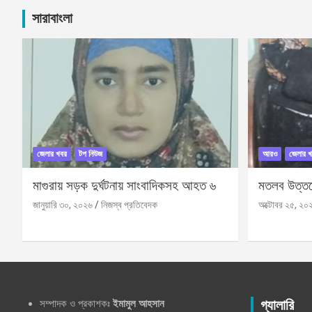
সারাবাংলা
জেলার খবর
টপ নিউজ
আরও
জেলার খ
মাগুরায় সড়ক দুর্ঘটনায় সাংবাদিকসহ আহত ৬
মতলব উত্তরে
জানুয়ারি ৩০, ২০২৬
নিজস্ব প্রতিবেদক
অক্টোবর ২৫, ২০
সম্পাদক ও প্রকাশকঃ
ইমামুল আহসান
গ্যালারি