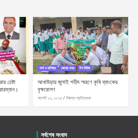
অর্থ ও বাণিজ্য
জেলার খবর
টপ নিউজ
র চেষ্টা
আখাউড়ায় জুলাই শহীদ স্মরণে কৃষি ব্যাংকের
য়ারম্যান।
বৃক্ষরোপণ
আগস্ট ১২, ২০২৫
নিজস্ব প্রতিবেদক
সর্বশেষ সংবাদ