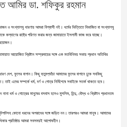
য়াত আমির ডা. শফিকুর রহমান
াজন ও সংখ্যালঘু ধারণায় আমরা বিশ্বাসী নই। ধর্মের ভিত্তিতে বিভাজিত বা সংখ্যালঘু
শকে কল্যাণের রাষ্ট্রে পরিণত করার জন্য জামায়াতে ইসলামী কাজ করে যাচ্ছে।
 প্রয়োজন।
র জামায়াত আয়োজিত খ্রিষ্টান সম্প্রদায়ের সঙ্গে এক মতবিনিময় সভায় প্রধান অতিথির
ণ দেশ, ফুলের বাগান। কিছু হুতুমপ‌্যাঁচা আমাদের ফুলের বাগানে ঢুকে সবকিছু
াই এদের সম্পর্কে ধর্ম, বর্ণ ও গোত্র নির্বিশেষে সবাইকে সতর্ক থাকতে হবে।
না ধর্ম ও গোত্রের মানুষের বসবাস হলেও মুসলিম, হিন্দু, বৌদ্ধ ও খ্রিষ্টান প্রধানতম
ীতি, লুটপাটসহ কোনো ধরনের অপরাধের সঙ্গে জড়িত নন। তারপরও আমরা মানুষ। আমাদের
ধিকার প্রতিষ্ঠায় আমরা সবসময়ই আপোষহীন।