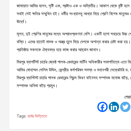
জামায়াত আমির বলেন, সৃষ্টি এক, স্রষ্টাও এক ও অদ্বিতীয়। আকাশ থেকে বৃষ্টি হ
সবাই সেই ক্ষতির সম্মুখিন হই। ধর্মীয় সংখ্যালঘু আখ্যা দিয়ে শ্রেণি বিশেষ মানুষের
ঊর্ধ্বে।
মূলত, দুই শ্রেণির মানুষের মধ্যে অপরাধপ্রবণতা বেশি। একটি হলো সবচেয়ে উচ্চ 
বস্তি। এদের হাতেই মাদক ও অস্ত্র তুলে দিয়ে দেশকে অশান্ত করার চেষ্টা করা হয়
প্রতিষ্ঠায় সকলকে ঐক্যবদ্ধ হয়ে কাজ করার আহ্বান জানান।
মিরপুর ব্যাপটিস্ট চার্চের জ্যেষ্ঠ পালক-রেভারেন্ড মার্টিন অধিকারীর সভাপতিত্বে এত
আমির মোহাম্মদ সেলিম উদ্দিন, কেন্দ্রীয় কর্মপরিষদ সদস্য ও মহানগরী সেক্রেটারি ড. মু
মিরপুর ব্যাপ্টিস্ট চার্চের পালক রেভারেন্ড প্রিন্স কিরণ বাইনসহ সম্পাদক মনোজ বাড়ৈ, 
সম্পাদক অনিমা বাড়ৈ প্রমুখ।
শেয়া
Tags:
ধর্মের ভিত্তিতে