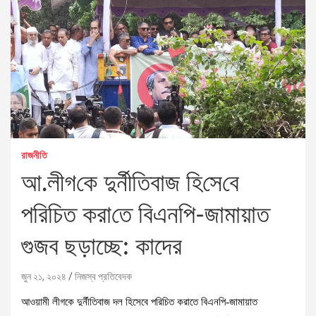
রাজনীতি
আ.লীগ‌কে দুর্নীতিবাজ হি‌সে‌বে
প‌রি‌চিত করা‌তে বিএনপি-জামায়াত
গুজব ছড়াচ্ছে: কাদের
জুন ২১, ২০২৪
নিজস্ব প্রতিবেদক
আওয়ামী লীগকে দুর্নীতিবাজ দল হিসেবে পরিচিত করাতে বিএনপি-জামায়াত