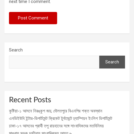
next time I comment.
Search
Search
Recent Posts
কুষ্টিয়া-১ আসনে নিরঙ্কুশ জয়; দৌলতপুরে বিএনপির শক্ত অবস্থান
এনডিইউবি ইন্টার-ডিপার্টমেন্ট ক্রিকেট টুর্নামেন্টে চ্যাম্পিয়ন ইংলিশ ডিপার্টমেন্ট
ঢাকা-১৭ আসনের প্রার্থী তপু রায়হানের সঙ্গে সাংবাদিকদের মতবিনিময়
মাগুরায় সড়ক দুর্ঘটনায় সাংবাদিকসহ আহত ৬