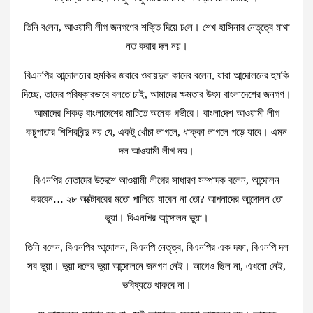
তি‌নি ব‌লেন, আওয়ামী লীগ জনগণের শক্তি দিয়ে চ‌লে। শেখ হাসিনার নেতৃত্বে মাথা
নত করার দল নয়।
বিএনপির আন্দোলনের হুমকির জবাবে ওবায়দুল কাদের বলেন, যারা আন্দোলনের হুমকি
দিচ্ছে, তাদের পরিষ্কারভাবে বলতে চাই, আমাদের ক্ষমতার উৎস বাংলাদেশের জনগণ।
আমাদের শিকড় বাংলাদেশের মাটিতে অনেক গভীরে। বাংলা‌দেশ আওয়ামী লীগ
কচুপাতার শিশিরবিন্দু নয় যে, একটু খোঁচা লাগলে, ধাক্কা লাগলে পড়ে যাবে। এমন
দল আওয়ামী লীগ নয়।
বিএনপির নেতাদের উদ্দেশে আওয়ামী লীগের সাধারণ সম্পাদক বলেন, আন্দোলন
করবেন… ২৮ অক্টোবরের মতো পালিয়ে যাবেন না তো? আপনাদের আন্দোলন তো
ভুয়া। বিএনপির আন্দোলন ভুয়া।
তি‌নি ব‌লেন, বিএনপির আন্দোলন, বিএনপি নেতৃত্ব, বিএনপির এক দফা, বিএনপি দল
সব ভুয়া। ভুয়া দলের ভুয়া আন্দোলনে জনগণ নেই। আগেও ছিল না, এখনো নেই,
ভবিষ্যতে থাকবে না।