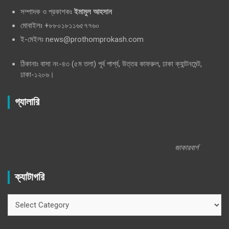
সম্পাদক ও প্রকাশকঃ
ইমামুল আহসান
মোবাইলঃ +৮৮০১৮১১৬৫৭৭৬০
ই-মেইলঃ news@prothomprokash.com
ঠিকানাঃ বাসা নং-৪৩ (৫ম তলা) পূর্ব পার্শ্ব, উত্তর কাফরুল, ঢাকা ক্যান্টনমেন্ট,
ঢাকা-১২০৬।
গ্যালারি
জাকারবার্গ
ক্যাটাগরি
ক্যাটাগরি