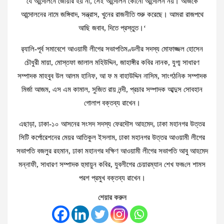
যে আন্দোলনে জোয়ার হয় না, সেই আন্দোলন কোনো আন্দোলন নয়। আজকে
আন্দোলনের নামে জঙ্গিবাদ, সন্ত্রাস, খুনের রাজনীতি শুরু করেছে। আমরা রাজপথে
আছি জবাব, দিতে প্রস্তুত।‘
র‌্যালি-পূর্ব সমাবেশে আওয়ামী লীগের সভাপতিমণ্ডলীর সদস্য মোফাজ্জল হোসেন
চৌধুরী মায়া, মোস্তফা জালাল মহিউদ্দিন, জাহাঙ্গীর ক‌বির নানক, যুগ্ম সাধারণ
সম্পাদক মাহবুব উল আলম হানিফ, আ ফ ম বাহাউদ্দিন নাসিম, সাংগঠনিক সম্পাদক
মির্জা আজম, এস এম কামাল, সু‌জিত রায় নন্দী, প্রচার সম্পাদক আব্দুস সোবহান
গোলাপ বক্তব্য রাখেন।
এছাড়া, ঢাকা-১০ আসনের সংসদ সদস্য ফেরদৌস আহমেদ, ঢাকা মহানগর উত্তর
সিটি কর্পোরেশনের মেয়র আতিকুল ইসলাম, ঢাকা মহানগর উত্তর আওয়ামী লীগের
সভাপতি বজলুর রহমান, ঢাকা মহানগর দক্ষিণ আওয়ামী লীগের সভাপতি আবু আহমেদ
মন্নাফী, সাধারণ সম্পাদক হুমায়ুন কবির, যুবলীগের চেয়ারম্যান শেখ ফজ‌লে শামস
পরশ প্রমুখ বক্তব্য রাখেন।
শেয়ার করুন