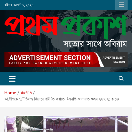
Skip
রবিবার, আগস্ট ৯, ২০২৬
to
content
Home
রাজনীতি
আ.লীগ‌কে দুর্নীতিবাজ হি‌সে‌বে প‌রি‌চিত করা‌তে বিএনপি-জামায়াত গুজব ছড়াচ্ছে: কাদের