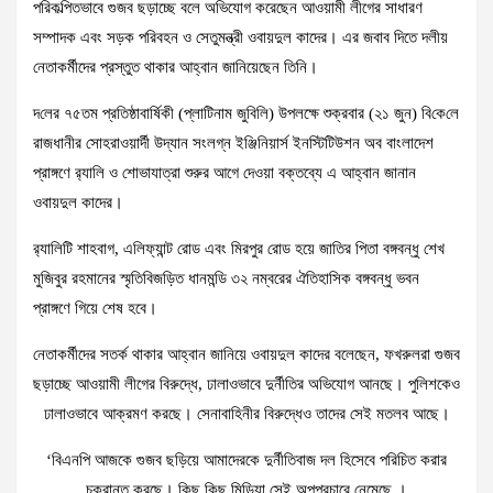
পরিকল্পিতভাবে গুজব ছড়াচ্ছে বলে অভিযোগ করেছেন আওয়ামী লীগের সাধারণ
সম্পাদক এবং সড়ক পরিবহন ও সেতুমন্ত্রী ওবায়দুল কাদের। এর জবাব দিতে দলীয়
নেতাকর্মীদের প্রস্তুত থাকার আহ্বান জানিয়েছেন তিনি।
দ‌লের ৭৫তম প্রতিষ্ঠাবার্ষিকী (প্লাটিনাম জুবিলি) উপলক্ষে শুক্রবার (২১ জুন) বি‌কে‌লে
রাজধানীর সোহরাওয়ার্দী উদ্যান সংলগ্ন ইঞ্জিনিয়ার্স ইনস্টিটিউশন অব বাংলাদেশ
প্রাঙ্গণে র‌্যালি ও শোভাযাত্রা শুরুর আগে দেওয়া বক্তব্যে এ আহ্বান জানান
ওবায়দুল কাদের।
র‌্যালিটি শাহবাগ, এলিফ্যান্ট রোড এবং মিরপুর রোড হয়ে জাতির পিতা বঙ্গবন্ধু শেখ
মুজিবুর রহমানের স্মৃতিবিজড়িত ধানমন্ডি ৩২ নম্বরের ঐতিহাসিক বঙ্গবন্ধু ভবন
প্রাঙ্গণে গিয়ে শেষ হবে।
নেতাকর্মীদের সতর্ক থাকার আহ্বান জানিয়ে ওবায়দুল কাদের বলেছেন, ফখরুলরা গুজব
ছড়াচ্ছে আওয়ামী লীগের বিরুদ্ধে, ঢালাওভাবে দুর্নীতির অভিযোগ আনছে। পুলিশকেও
ঢালাওভাবে আক্রমণ করছে। সেনাবাহিনীর বিরুদ্ধেও তাদের সেই মতলব আছে।
‘বিএন‌পি আজকে গুজব ছড়িয়ে আমাদেরকে দুর্নীতিবাজ দল হিসেবে পরিচিত করার
চক্রান্ত করছে। কিছু কিছু মিডিয়া সেই অপপ্রচারে নেমেছে ।