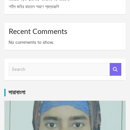
শহীদ জহির রায়হান স্মরণে শ্রদ্ধাঞ্জলি
Recent Comments
No comments to show.
S
e
a
r
c
সারাবাংলা
h