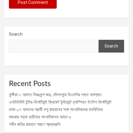
Search
Search
Recent Posts
কুষ্টিয়া-১ আসনে নিরঙ্কুশ জয়; দৌলতপুরে বিএনপির শক্ত অবস্থান
এনডিইউবি ইন্টার-ডিপার্টমেন্ট ক্রিকেট টুর্নামেন্টে চ্যাম্পিয়ন ইংলিশ ডিপার্টমেন্ট
ঢাকা-১৭ আসনের প্রার্থী তপু রায়হানের সঙ্গে সাংবাদিকদের মতবিনিময়
মাগুরায় সড়ক দুর্ঘটনায় সাংবাদিকসহ আহত ৬
শহীদ জহির রায়হান স্মরণে শ্রদ্ধাঞ্জলি