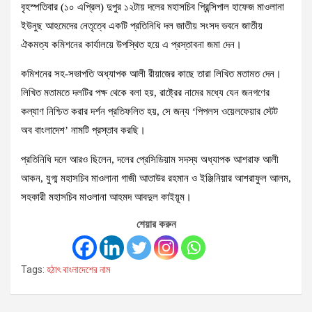
বৃহস্পতিবার (১০ এপ্রিল) দুপুর ১২টায় দলের মহাসচিব প্রিন্সিপাল হাফেজ মাওলানা
ইউনুছ আহমেদের নেতৃত্বে একটি প্রতিনিধি দল জাতীয় সংসদ ভবনে জাতীয়
ঐকমত্য কমিশনের কার্যালয়ে উপস্থিত হয়ে এ প্রস্তাবনা জমা দেন।
কমিশনের সহ-সভাপতি অধ্যাপক আলী রীয়াজের কাছে তারা লিখিত মতামত দেন।
লিখিত মতামতে দলটির পক্ষ থেকে বলা হয়, রাষ্ট্রের নামের মধ্যে যেন জনগণের
কল্যাণ নিশ্চিত করার দর্শন প্রতিফলিত হয়, সে জন্য ‘পিপলস ওয়েলফেয়ার স্টেট
অব বাংলাদেশ’ নামটি প্রস্তাব করছি।
প্রতিনিধি দলে আরও ছিলেন, দলের প্রেসিডিয়াম সদস্য অধ্যাপক আশরাফ আলী
আকন, যুগ্ম মহাসচিব মাওলানা গাজী আতাউর রহমান ও ইঞ্জিনিয়ার আশরাফুল আলম,
সহকারী মহাসচিব মাওলানা আহমদ আবদুল কাইয়ূম।
শেয়ার করুন
Tags:
হঠাৎ বাংলাদেশের নাম