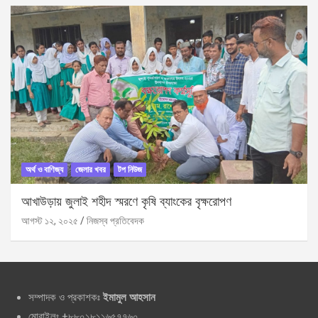
অর্থ ও বাণিজ্য
জেলার খবর
টপ নিউজ
আখাউড়ায় জুলাই শহীদ স্মরণে কৃষি ব্যাংকের বৃক্ষরোপণ
আগস্ট ১২, ২০২৫
নিজস্ব প্রতিবেদক
সম্পাদক ও প্রকাশকঃ
ইমামুল আহসান
মোবাইলঃ +৮৮০১৮১১৬৫৭৭৬০