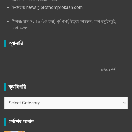
ই-মেইলঃ news@prothomprokash.com
ঠিকানাঃ বাসা নং-৪৩ (৫ম তলা) পূর্ব পার্শ্ব, উত্তর কাফরুল, ঢাকা ক্যান্টনমেন্ট,
ঢাকা-১২০৬।
গ্যালারি
জাকারবার্গ
ক্যাটাগরি
ক্যাটাগরি
সর্বশেষ সংবাদ