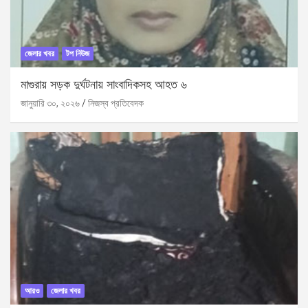
জেলার খবর
টপ নিউজ
মাগুরায় সড়ক দুর্ঘটনায় সাংবাদিকসহ আহত ৬
জানুয়ারি ৩০, ২০২৬
নিজস্ব প্রতিবেদক
আরও
জেলার খবর