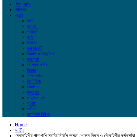
শিক্ষা সাগর
সাহিত্য
আরও
ব্লগ
জলবায়ু
প্রচ্ছদ
কৃষি
ইসলাম
জব মার্কেট
বিজ্ঞান ও প্রযুক্তি
ক্যাম্পাস
ফেসবুক কর্নার
ফিচার
সাক্ষাৎকার
টপ নিউজ
বিজ্ঞাপন
মুক্তমত
লাইফস্টাইল
প্রবাস
পর্যটন
কর্পোরেট নিউজ
Home
জাতীয়
সেনাবাহিনীর পাশাপাশি ম্যাজিস্ট্রেসি ক্ষমতা পেলেন বিমান ও নৌবাহিনীর কর্মকর্তারা