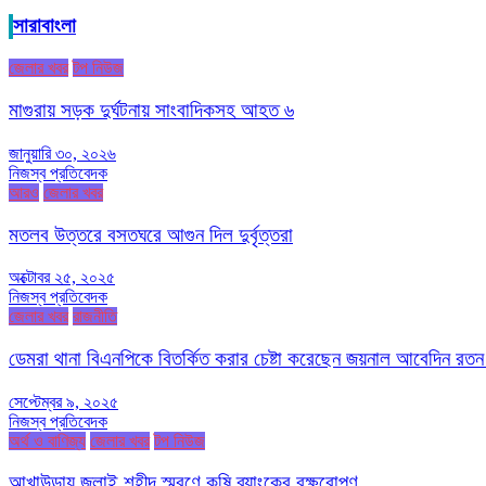
সারাবাংলা
জেলার খবর
টপ নিউজ
মাগুরায় সড়ক দুর্ঘটনায় সাংবাদিকসহ আহত ৬
জানুয়ারি ৩০, ২০২৬
নিজস্ব প্রতিবেদক
আরও
জেলার খবর
মতলব উত্তরে বসতঘরে আগুন দিল দুর্বৃত্তরা
অক্টোবর ২৫, ২০২৫
নিজস্ব প্রতিবেদক
জেলার খবর
রাজনীতি
ডেমরা থানা বিএনপিকে বিতর্কিত করার চেষ্টা করেছেন জয়নাল আবেদিন রতন
সেপ্টেম্বর ৯, ২০২৫
নিজস্ব প্রতিবেদক
অর্থ ও বাণিজ্য
জেলার খবর
টপ নিউজ
আখাউড়ায় জুলাই শহীদ স্মরণে কৃষি ব্যাংকের বৃক্ষরোপণ