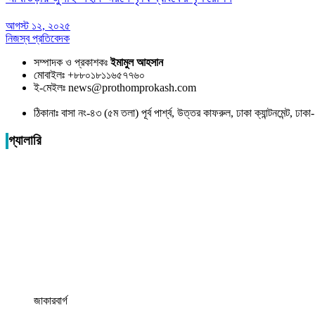
আগস্ট ১২, ২০২৫
নিজস্ব প্রতিবেদক
সম্পাদক ও প্রকাশকঃ
ইমামুল আহসান
মোবাইলঃ +৮৮০১৮১১৬৫৭৭৬০
ই-মেইলঃ news@prothomprokash.com
ঠিকানাঃ বাসা নং-৪৩ (৫ম তলা) পূর্ব পার্শ্ব, উত্তর কাফরুল, ঢাকা ক্যান্টনমেন্ট, ঢ
গ্যালারি
জাকারবার্গ