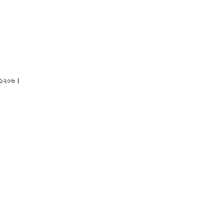
াকা-১২০৬।