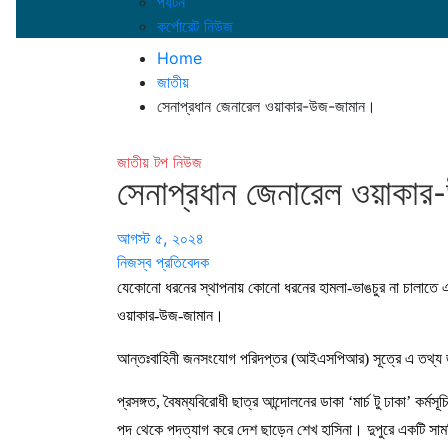
পর্যটন
কর্পোরেট নিউজ
Home
জাতীয়
সেনাপ্রধান জেনারেল ওয়াকার-উজ-জামান।
জাতীয়
টপ নিউজ
সেনাপ্রধান জেনারেল ওয়াকা
আগস্ট ৫, ২০২৪
নিজস্ব প্রতিবেদক
যেকোনো ধরনের স্থাপনায় কোনো ধরনের হামলা-ভাঙচুর না চালাতে এব
ওয়াকার-উজ-জামান।
আন্তঃবাহিনী জনসংযোগ পরিদপ্তর (আইএসপিআর) সূত্রে এ তথ্য
প্রসঙ্গত, বৈষম্যবিরোধী ছাত্র আন্দোলনের ডাকা ‘মার্চ টু ঢাকা’ কর্
পদ থেকে পদত্যাগ করে দেশ ছাড়েন শেখ হাসিনা। দুপুরে একটি সামর