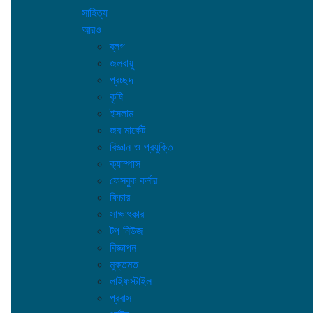
সাহিত্য
আরও
ব্লগ
জলবায়ু
প্রচ্ছদ
কৃষি
ইসলাম
জব মার্কেট
বিজ্ঞান ও প্রযুক্তি
ক্যাম্পাস
ফেসবুক কর্নার
ফিচার
সাক্ষাৎকার
টপ নিউজ
বিজ্ঞাপন
মুক্তমত
লাইফস্টাইল
প্রবাস