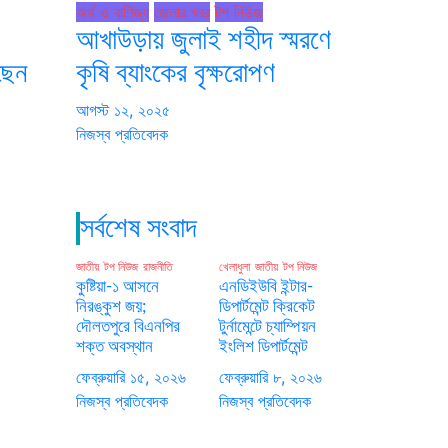
অর্থ ও বাণিজ্য
জেলার খবর
টপ নিউজ
আখাউড়ায় জুলাই শহীদ স্মরণে
েছেন
কৃষি ব্যাংকের বৃক্ষরোপণ
আগস্ট ১২, ২০২৫
নিজস্ব প্রতিবেদক
সর্বশেষ সংবাদ
জাতীয়
টপ নিউজ
রাজনীতি
খেলাধুলা
জাতীয়
টপ নিউজ
কুষ্টিয়া-১ আসনে
এনডিইউবি ইন্টার-
নিরঙ্কুশ জয়;
ডিপার্টমেন্ট ক্রিকেট
দৌলতপুরে বিএনপির
টুর্নামেন্টে চ্যাম্পিয়ন
শক্ত অবস্থান
ইংলিশ ডিপার্টমেন্ট
ফেব্রুয়ারি ১৫, ২০২৬
ফেব্রুয়ারি ৮, ২০২৬
নিজস্ব প্রতিবেদক
নিজস্ব প্রতিবেদক