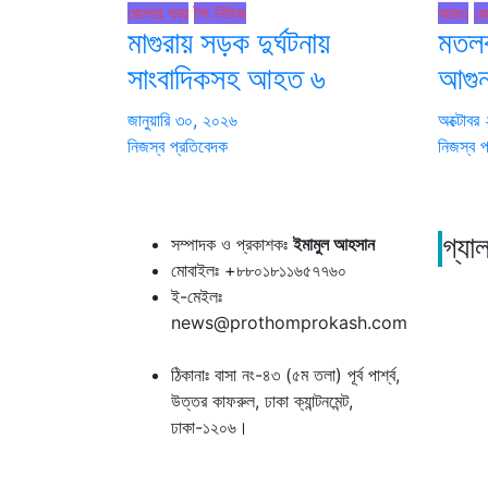
জেলার খবর
টপ নিউজ
আরও
জে
মাগুরায় সড়ক দুর্ঘটনায়
মতলব
সাংবাদিকসহ আহত ৬
আগুন 
জানুয়ারি ৩০, ২০২৬
অক্টোবর
নিজস্ব প্রতিবেদক
নিজস্ব প
সম্পাদক ও প্রকাশকঃ
ইমামুল আহসান
গ্যাল
মোবাইলঃ +৮৮০১৮১১৬৫৭৭৬০
ই-মেইলঃ
news@prothomprokash.com
ঠিকানাঃ বাসা নং-৪৩ (৫ম তলা) পূর্ব পার্শ্ব,
উত্তর কাফরুল, ঢাকা ক্যান্টনমেন্ট,
ঢাকা-১২০৬।