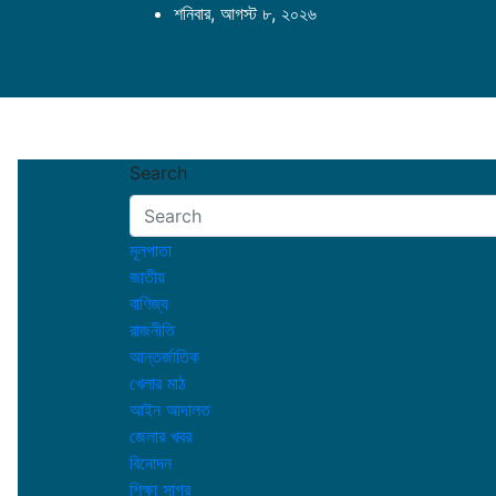
Skip
শনিবার, আগস্ট ৮, ২০২৬
to
content
Search
মূলপাতা
জাতীয়
বাণিজ্য
রাজনীতি
আন্তর্জাতিক
খেলার মাঠ
আইন আদালত
জেলার খবর
বিনোদন
শিক্ষা সাগর