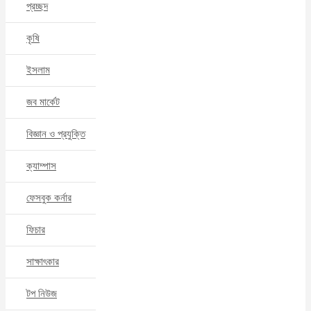
প্রচ্ছদ
কৃষি
ইসলাম
জব মার্কেট
বিজ্ঞান ও প্রযুক্তি
ক্যাম্পাস
ফেসবুক কর্নার
ফিচার
সাক্ষাৎকার
টপ নিউজ