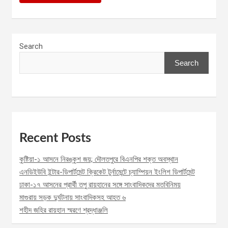
Search
Search
Recent Posts
কুষ্টিয়া-১ আসনে নিরঙ্কুশ জয়; দৌলতপুরে বিএনপির শক্ত অবস্থান
এনডিইউবি ইন্টার-ডিপার্টমেন্ট ক্রিকেট টুর্নামেন্টে চ্যাম্পিয়ন ইংলিশ ডিপার্টমেন্ট
ঢাকা-১৭ আসনের প্রার্থী তপু রায়হানের সঙ্গে সাংবাদিকদের মতবিনিময়
মাগুরায় সড়ক দুর্ঘটনায় সাংবাদিকসহ আহত ৬
শহীদ জহির রায়হান স্মরণে শ্রদ্ধাঞ্জলি