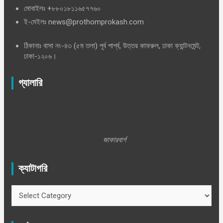
মোবাইলঃ +৮৮০১৮১১৬৫৭৭৬০
ই-মেইলঃ news@prothomprokash.com
ঠিকানাঃ বাসা নং-৪৩ (৫ম তলা) পূর্ব পার্শ্ব, উত্তর কাফরুল, ঢাকা ক্যান্টনমেন্ট,
ঢাকা-১২০৬।
গ্যালারি
জাকারবার্গ
ক্যাটাগরি
ক্যাটাগরি