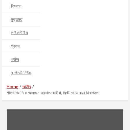
বিজ্ঞাপন
মুক্তমত
লাইফস্টাইল
প্রবাস
পর্যটন
কর্পোরেট নিউজ
Home
জাতীয়
শাহবাগের দিকে আসছেন আন্দোলনকারীরা, মিন্টো রোডে কড়া নিরাপত্তা