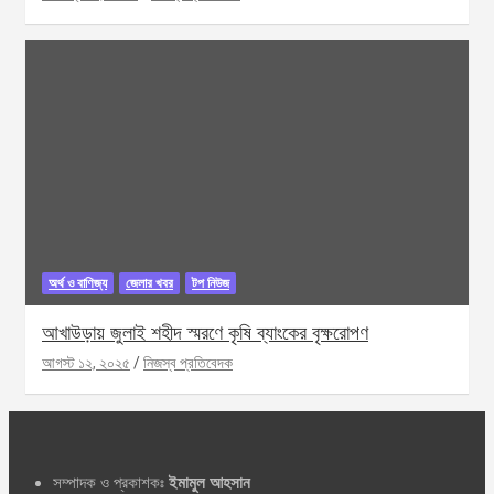
অর্থ ও বাণিজ্য
জেলার খবর
টপ নিউজ
আখাউড়ায় জুলাই শহীদ স্মরণে কৃষি ব্যাংকের বৃক্ষরোপণ
আগস্ট ১২, ২০২৫
নিজস্ব প্রতিবেদক
সম্পাদক ও প্রকাশকঃ
ইমামুল আহসান