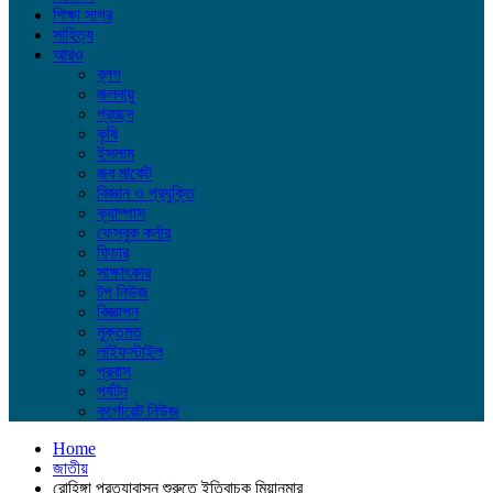
শিক্ষা সাগর
সাহিত্য
আরও
ব্লগ
জলবায়ু
প্রচ্ছদ
কৃষি
ইসলাম
জব মার্কেট
বিজ্ঞান ও প্রযুক্তি
ক্যাম্পাস
ফেসবুক কর্নার
ফিচার
সাক্ষাৎকার
টপ নিউজ
বিজ্ঞাপন
মুক্তমত
লাইফস্টাইল
প্রবাস
পর্যটন
কর্পোরেট নিউজ
Home
জাতীয়
রোহিঙ্গা প্রত্যাবাসন শুরুতে ইতিবাচক মিয়ানমার