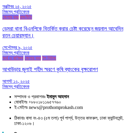
অক্টোবর ২৫, ২০২৫
নিজস্ব প্রতিবেদক
জেলার খবর
রাজনীতি
ডেমরা থানা বিএনপিকে বিতর্কিত করার চেষ্টা করেছেন জয়নাল আবেদিন
রতন চেয়ারম্যান।
সেপ্টেম্বর ৯, ২০২৫
নিজস্ব প্রতিবেদক
অর্থ ও বাণিজ্য
জেলার খবর
টপ নিউজ
আখাউড়ায় জুলাই শহীদ স্মরণে কৃষি ব্যাংকের বৃক্ষরোপণ
আগস্ট ১২, ২০২৫
নিজস্ব প্রতিবেদক
সম্পাদক ও প্রকাশকঃ
ইমামুল আহসান
মোবাইলঃ +৮৮০১৮১১৬৫৭৭৬০
ই-মেইলঃ news@prothomprokash.com
ঠিকানাঃ বাসা নং-৪৩ (৫ম তলা) পূর্ব পার্শ্ব, উত্তর কাফরুল, ঢাকা ক্যান্টনমেন্ট,
ঢাকা-১২০৬।