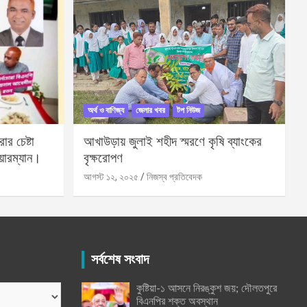
অর্থ ও বাণিজ্য
জেলার খবর
টপ নিউজ
র চেষ্টা
আখাউড়ায় জুলাই শহীদ স্মরণে কৃষি ব্যাংকের
য়ারম্যান।
বৃক্ষরোপণ
আগস্ট ১২, ২০২৫
নিজস্ব প্রতিবেদক
সর্বশেষ সংবাদ
কুষ্টিয়া-১ আসনে নিরঙ্কুশ জয়; দৌলতপুরে
বিএনপির শক্ত অবস্থান