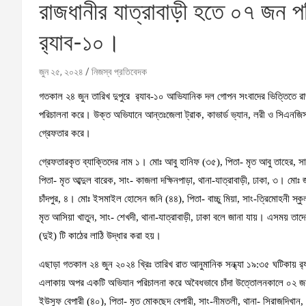
রাজধানীর যাত্রাবাড়ী হতে ০৭ জন প
র‌্যাব-১০।
জুন ২৫, ২০২৪
নিজস্ব প্রতিবেদক
গতকাল ২৪ জুন তারিখ দুপুরে ‌ র‌্যাব-১০ আভিযানিক দল গোপন সংবাদের ভিত্তিতে র
পরিচালনা করে। উক্ত অভিযানে আন্তঃজেলা ট্রাক, কাভার্ড ভ্যান, লরী ও সিএনজি
গ্রেফতার করে।
গ্রেফতারকৃত ব্যাক্তিদের নাম ১। মোঃ আবু হানিফ (৩৫), পিতা- মৃত আবু তাহের, সাং
পিতা- মৃত আব্দুল বারেক, সাং- কাজলা দক্ষিনপাড়া, থানা-যাত্রাবাড়ী, ঢাকা, ৩। মোঃ
চাঁদপুর, ৪। মোঃ ইসমাইল হোসেন জনি (৪৪), পিতা- বাচ্চু মিয়া, সাং-ত্রিমোহনী স্
মৃত আসিয়া খাতুন, সাং- শেখদী, থানা-যাত্রাবাড়ী, ঢাকা বলে জানা যায়। এসময় তা
(দুই) টি কাঠের লাঠি উদ্ধার করা হয়।
এছাড়া গতকাল ২৪ জুন ২০২৪ খ্রিঃ তারিখ রাত আনুমানিক সন্ধ্যা ১৯:৩৫ ঘটিকায় র‌
এলাকায় অপর একটি অভিযান পরিচালনা করে অবৈধভাবে চাঁদা উত্তোলনকালে ০২ জন প
ইউসুফ বেপারী (৪০), পিতা- মৃত মোকছেদ বেপারী, সাং-নীমতলী, থানা- সিরাজদিখান, জে