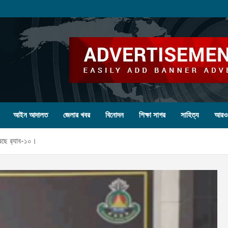
আইন আদালত
জেলার খবর
বিনোদন
শিক্ষা সাগর
সাহিত্য
আরও
েছে র‌্যাব-১০।