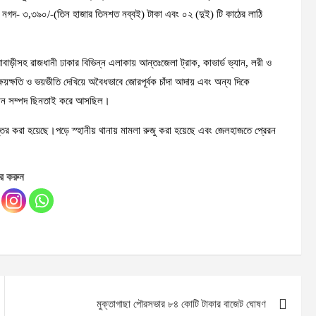
নগদ- ৩,৩৯০/-(তিন হাজার তিনশত নব্বই) টাকা এবং ০২ (দুই) টি কাঠের লাঠি
্রাবাড়ীসহ রাজধানী ঢাকার বিভিন্ন এলাকায় আন্তঃজেলা ট্রাক, কাভার্ড ভ্যান, লরী ও
ষয়ক্ষতি ও ভয়ভীতি দেখিয়ে অবৈধভাবে জোরপূর্বক চাঁদা আদায় এবং অন্য দিকে
্যবান সম্পদ ছিনতাই করে আসছিল।
তান্তর করা হয়েছে।পড়ে স্হানীয় থানায় মামলা রুজু করা হয়েছে এবং জেলহাজতে প্রেরন
র করুন
মুক্তাগাছা পৌরসভার ৮৪ কোটি টাকার বাজেট ঘোষণ