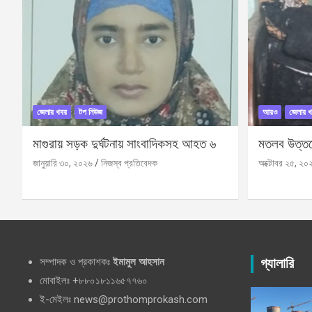
জেলার খবর
টপ নিউজ
আরও
জেলার খ
মাগুরায় সড়ক দুর্ঘটনায় সাংবাদিকসহ আহত ৬
মতলব উত্তরে
জানুয়ারি ৩০, ২০২৬
নিজস্ব প্রতিবেদক
অক্টোবর ২৫, ২০
সম্পাদক ও প্রকাশকঃ
ইমামুল আহসান
গ্যালারি
মোবাইলঃ +৮৮০১৮১১৬৫৭৭৬০
ই-মেইলঃ news@prothomprokash.com