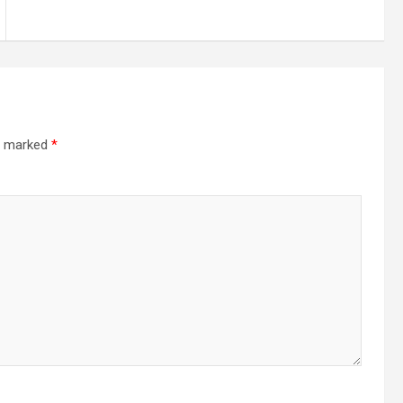
re marked
*