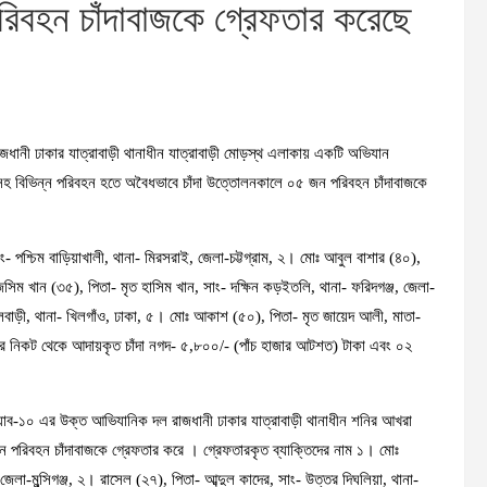
রিবহন চাঁদাবাজকে গ্রেফতার করেছে
াজধানী ঢাকার যাত্রাবাড়ী থানাধীন যাত্রাবাড়ী মোড়স্থ এলাকায় একটি অভিযান
সহ বিভিন্ন পরিবহন হতে অবৈধভাবে চাঁদা উত্তোলনকালে ০৫ জন পরিবহন চাঁদাবাজকে
- পশ্চিম বাড়িয়াখালী, থানা- মিরসরাই, জেলা-চট্টগ্রাম, ২। মোঃ আবুল বাশার (৪০),
 জসিম খান (৩৫), পিতা- মৃত হাসিম খান, সাং- দক্ষিন কড়ইতলি, থানা- ফরিদগঞ্জ, জেলা-
কুলবাড়ী, থানা- খিলগাঁও, ঢাকা, ৫। মোঃ আকাশ (৫০), পিতা- মৃত জায়েদ আলী, মাতা-
দের নিকট থেকে আদায়কৃত চাঁদা নগদ- ৫,৮০০/- (পাঁচ হাজার আটশত) টাকা এবং ০২
্যাব-১০ এর উক্ত আভিযানিক দল রাজধানী ঢাকার যাত্রাবাড়ী থানাধীন শনির আখরা
রিবহন চাঁদাবাজকে গ্রেফতার করে । গ্রেফতারকৃত ব্যাক্তিদের নাম ১। মোঃ
লা-মুন্সিগঞ্জ, ২। রাসেল (২৭), পিতা- আব্দুল কাদের, সাং- উত্তর দিঘলিয়া, থানা-