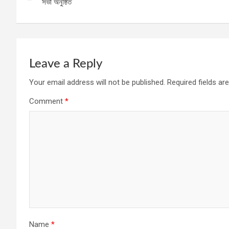
navigation
সভা অনুষ্ঠিত
Leave a Reply
Your email address will not be published.
Required fields a
Comment
*
Name
*