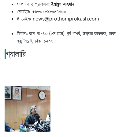
সম্পাদক ও প্রকাশকঃ
ইমামুল আহসান
মোবাইলঃ +৮৮০১৮১১৬৫৭৭৬০
ই-মেইলঃ news@prothomprokash.com
ঠিকানাঃ বাসা নং-৪৩ (৫ম তলা) পূর্ব পার্শ্ব, উত্তর কাফরুল, ঢাকা
ক্যান্টনমেন্ট, ঢাকা-১২০৬।
গ্যালারি