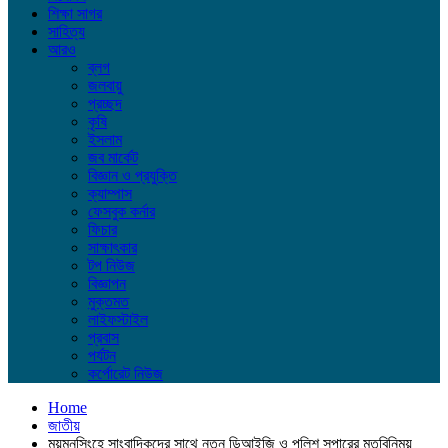
শিক্ষা সাগর
সাহিত্য
আরও
ব্লগ
জলবায়ু
প্রচ্ছদ
কৃষি
ইসলাম
জব মার্কেট
বিজ্ঞান ও প্রযুক্তি
ক্যাম্পাস
ফেসবুক কর্নার
ফিচার
সাক্ষাৎকার
টপ নিউজ
বিজ্ঞাপন
মুক্তমত
লাইফস্টাইল
প্রবাস
পর্যটন
কর্পোরেট নিউজ
Home
জাতীয়
ময়মনসিংহে সাংবাদিকদের সাথে নতুন ডিআইজি ও পুলিশ সুপারের মতবিনিময়