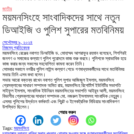
জাতীয়
ময়মনসিংহে সাংবাদিকদের সাথে নতুন
ডিআইজি ও পুলিশ সুপারের মতবিনিময়
সেপ্টেম্বর ৯, ২০২৪
নিজস্ব প্রতিবেদক
ময়মনসিংহ রেঞ্জের নবাগত ডিআইজি ড. মোহাম্মদ আশরাফুর রহমান বলেছেন, শিগগিরই
জনগণ ও সমাজের কল্যাণে পুলিশ পুরোদমে কাজ শুরু করবে। পুলিশকে স্বাভাবিক হয়ে
কাজ করার জন্য সকলের সহযোগিতা কামনা করেন তিনি।
সোমবার সকালে নগরীর পুলিশ লাইন্স কল্যাণ শেডে গণমাধ্যমকর্মীদের সাথে মতবিনিময়
সভায় তিনি এসব কথা বলেন।
সভায় আরো বক্তব্য রাখেন নবাগত পুলিশ সুপার আজিজুল ইসলাম, ময়মনসিংহ
প্রেসক্লাবের সাধারণ সম্পাদক অমিত রায়, ময়মনসিংহ রিপোর্টার্স ইউনিটির সভাপতি
সাইফুল ইসলাম, সাংবাদিক ইউনিয়ন ময়মনসিংহের সভাপতি আইয়ুব আলী, ময়মনসিংহ
বিভাগীয় প্রেসক্লাবের সাধারণ সম্পাদক মো. নজরুল ইসলামসহ সাংবাদিক নেতৃবৃন্দ।
এসময় পুলিশের উর্দ্ধতন কর্মকর্তা এবং প্রিন্ট ও ইলেকট্রনিক মিডিয়ার সাংবাদিকগণ
উপস্থিত ছিলেন।
শেয়ার করুন
Tags:
ময়মনসিংহ
চুয়াডাঙ্গার নবাগত পুলিশ সুপার খন্দকার গোলাম মওলার সঙ্গে গণমাধ্যমকর্মীদের মতবিনিময়