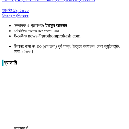
আগস্ট ১২, ২০২৫
নিজস্ব প্রতিবেদক
সম্পাদক ও প্রকাশকঃ
ইমামুল আহসান
মোবাইলঃ +৮৮০১৮১১৬৫৭৭৬০
ই-মেইলঃ news@prothomprokash.com
ঠিকানাঃ বাসা নং-৪৩ (৫ম তলা) পূর্ব পার্শ্ব, উত্তর কাফরুল, ঢাকা ক্যান্টনমেন্ট,
ঢাকা-১২০৬।
গ্যালারি
জাকারবার্গ