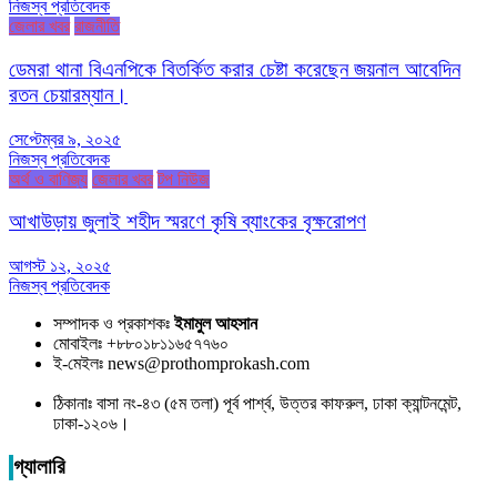
নিজস্ব প্রতিবেদক
জেলার খবর
রাজনীতি
ডেমরা থানা বিএনপিকে বিতর্কিত করার চেষ্টা করেছেন জয়নাল আবেদিন
রতন চেয়ারম্যান।
সেপ্টেম্বর ৯, ২০২৫
নিজস্ব প্রতিবেদক
অর্থ ও বাণিজ্য
জেলার খবর
টপ নিউজ
আখাউড়ায় জুলাই শহীদ স্মরণে কৃষি ব্যাংকের বৃক্ষরোপণ
আগস্ট ১২, ২০২৫
নিজস্ব প্রতিবেদক
সম্পাদক ও প্রকাশকঃ
ইমামুল আহসান
মোবাইলঃ +৮৮০১৮১১৬৫৭৭৬০
ই-মেইলঃ news@prothomprokash.com
ঠিকানাঃ বাসা নং-৪৩ (৫ম তলা) পূর্ব পার্শ্ব, উত্তর কাফরুল, ঢাকা ক্যান্টনমেন্ট,
ঢাকা-১২০৬।
গ্যালারি