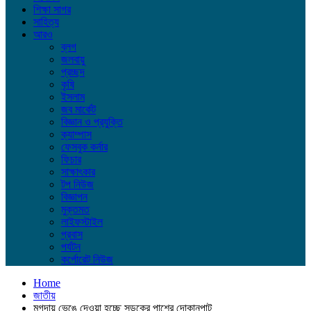
শিক্ষা সাগর
সাহিত্য
আরও
ব্লগ
জলবায়ু
প্রচ্ছদ
কৃষি
ইসলাম
জব মার্কেট
বিজ্ঞান ও প্রযুক্তি
ক্যাম্পাস
ফেসবুক কর্নার
ফিচার
সাক্ষাৎকার
টপ নিউজ
বিজ্ঞাপন
মুক্তমত
লাইফস্টাইল
প্রবাস
পর্যটন
কর্পোরেট নিউজ
Home
জাতীয়
মুগদায় ভেঙে দেওয়া হচ্ছে সড়কের পাশের দোকানপাট