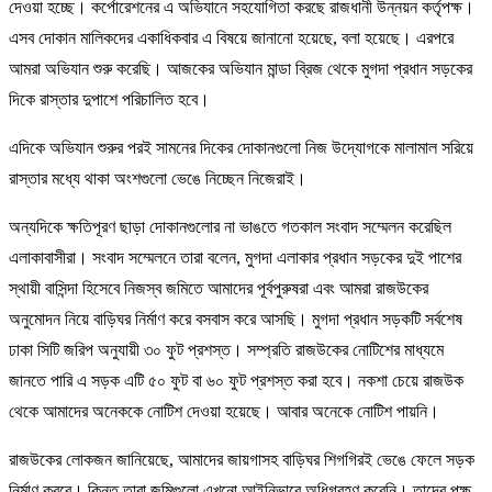
দেওয়া হচ্ছে। কর্পোরেশনের এ অভিযানে সহযোগিতা করছে রাজধানী উন্নয়ন কর্তৃপক্ষ।
এসব দোকান মালিকদের একাধিকবার এ বিষয়ে জানানো হয়েছে, বলা হয়েছে। এরপরে
আমরা অভিযান শুরু করেছি। আজকের অভিযান মান্ডা ব্রিজ থেকে মুগদা প্রধান সড়কের
দিকে রাস্তার দুপাশে পরিচালিত হবে।
এদিকে অভিযান শুরুর পরই সামনের দিকের দোকানগুলো নিজ উদ্যোগকে মালামাল সরিয়ে
রাস্তার মধ্যে থাকা অংশগুলো ভেঙে নিচ্ছেন নিজেরাই।
অন্যদিকে ক্ষতিপূরণ ছাড়া দোকানগুলোর না ভাঙতে গতকাল সংবাদ সম্মেলন করেছিল
এলাকাবাসীরা। সংবাদ সম্মেলনে তারা বলেন, মুগদা এলাকার প্রধান সড়কের দুই পাশের
স্থায়ী বাসিন্দা হিসেবে নিজস্ব জমিতে আমাদের পূর্বপুরুষরা এবং আমরা রাজউকের
অনুমোদন নিয়ে বাড়িঘর নির্মাণ করে বসবাস করে আসছি। মুগদা প্রধান সড়কটি সর্বশেষ
ঢাকা সিটি জরিপ অনুযায়ী ৩০ ফুট প্রশস্ত। সম্প্রতি রাজউকের নোটিশের মাধ্যমে
জানতে পারি এ সড়ক এটি ৫০ ফুট বা ৬০ ফুট প্রশস্ত করা হবে। নকশা চেয়ে রাজউক
থেকে আমাদের অনেককে নোটিশ দেওয়া হয়েছে। আবার অনেকে নোটিশ পায়নি।
রাজউকের লোকজন জানিয়েছে, আমাদের জায়গাসহ বাড়িঘর শিগগিরই ভেঙে ফেলে সড়ক
নির্মাণ করবে। কিন্তু তারা জমিগুলো এখনো আইনিভাবে অধিগ্রহণ করেনি। তাদের পক্ষ