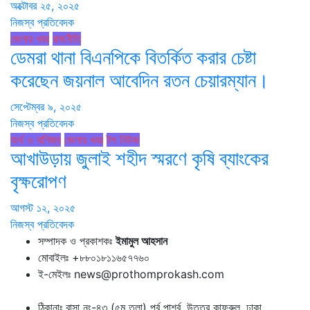
অক্টোবর ২৫, ২০২৫
নিজস্ব প্রতিবেদক
জেলার খবর
রাজনীতি
ডেমরা থানা বিএনপিকে বিতর্কিত করার চেষ্টা
করেছেন জয়নাল আবেদিন রতন চেয়ারম্যান।
সেপ্টেম্বর ৯, ২০২৫
নিজস্ব প্রতিবেদক
অর্থ ও বাণিজ্য
জেলার খবর
টপ নিউজ
আখাউড়ায় জুলাই শহীদ স্মরণে কৃষি ব্যাংকের
বৃক্ষরোপণ
আগস্ট ১২, ২০২৫
নিজস্ব প্রতিবেদক
সম্পাদক ও প্রকাশকঃ
ইমামুল আহসান
মোবাইলঃ +৮৮০১৮১১৬৫৭৭৬০
ই-মেইলঃ news@prothomprokash.com
ঠিকানাঃ বাসা নং-৪৩ (৫ম তলা) পূর্ব পার্শ্ব, উত্তর কাফরুল, ঢাকা