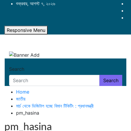
Skip
শুক্রবার, আগস্ট ৭, ২০২৬
to
content
Responsive Menu
Search
Search
Home
জাতীয়
মার্চ থেকে ডিজিটাল হচ্ছে বিমান টিকিটিং : প্রধানমন্ত্রী
pm_hasina
pm_hasina