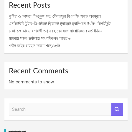
Recent Posts
কুষ্টিয়া-১ আসনে নিরঙ্কুশ জয়; দৌলতপুরে বিএনপির শক্ত অবস্থান
এনডিইউবি ইন্টার-ডিপার্টমেন্ট ক্রিকেট টুর্নামেন্টে চ্যাম্পিয়ন ইংলিশ ডিপার্টমেন্ট
ঢাকা-১৭ আসনের প্রার্থী তপু রায়হানের সঙ্গে সাংবাদিকদের মতবিনিময়
মাগুরায় সড়ক দুর্ঘটনায় সাংবাদিকসহ আহত ৬
শহীদ জহির রায়হান স্মরণে শ্রদ্ধাঞ্জলি
Recent Comments
No comments to show.
S
e
a
r
c