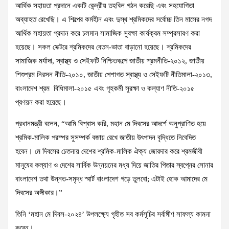
আর্থিক সহায়তা প্রদানে একটি কেন্দ্রীয় তহবিল গঠন করেছি এবং সহযোগিতা
অব্যাহত রেখেছি। এ শিল্পের কর্মহীন এবং দুস্থ শ্রমিকদের সর্বোচ্চ তিন মাসের নগদ
আর্থিক সহায়তা প্রদান করে চলমান সামাজিক সুরক্ষা কার্যক্রম সম্প্রসারণ করা
হয়েছে। সকল সেক্টরে শ্রমিকদের বেতন-ভাতা বাড়ানো হয়েছে। শ্রমিকদের
সামাজিক মর্যাদা, স্বাস্থ্য ও সেইফটি নিশ্চিতকল্পে জাতীয় শ্রমনীতি-২০১২, জাতীয়
শিশুশ্রম নিরসন নীতি-২০১০, জাতীয় পেশাগত স্বাস্থ্য ও সেইফটি নীতিমালা-২০১৩,
বাংলাদেশ শ্রম বিধিমালা-২০১৫ এবং গৃহকর্মী সুরক্ষা ও কল্যাণ নীতি-২০১৫
প্রণয়ন করা হয়েছে।
প্রধানমন্ত্রী বলেন, “আমি বিশ্বাস করি, মহান মে দিবসের আদর্শে অনুপ্রাণিত হয়ে
শ্রমিক-মালিক পরস্পর সুসম্পর্ক বজায় রেখে জাতীয় উৎপাদন বৃদ্ধিতে নিবেদিত
হবেন। মে দিবসের চেতনায় দেশের শ্রমিক-মালিক ঐক্য জোরদার করে শ্রমজীবী
মানুষের কল্যাণ ও দেশের সার্বিক উন্নয়নের মধ্য দিয়ে জাতির পিতার স্বপ্নের সোনার
বাংলাদেশ তথা উন্নত-সমৃদ্ধ স্মার্ট বাংলাদেশ গড়ে তুলবো; এটাই হোক আমাদের মে
দিবসের অঙ্গীকার।”
তিনি ‘মহান মে দিবস-২০২৪’ উপলক্ষ্যে গৃহীত সব কর্মসূচির সর্বাঙ্গীণ সাফল্য কামনা
করেন।