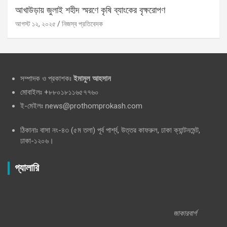
আখাউড়ায় জুলাই শহীদ স্মরণে কৃষি ব্যাংকের বৃক্ষরোপণ
আগস্ট ১২, ২০২৫
নিজস্ব প্রতিবেদক
সম্পাদক ও প্রকাশকঃ
ইমামুল আহসান
মোবাইলঃ +৮৮০১৮১১৬৫৭৭৬০
ই-মেইলঃ news@prothomprokash.com
ঠিকানাঃ বাসা নং-৪৩ (৫ম তলা) পূর্ব পার্শ্ব, উত্তর কাফরুল, ঢাকা ক্যান্টনমেন্ট,
ঢাকা-১২০৬।
গ্যালারি
জাকারবার্গ