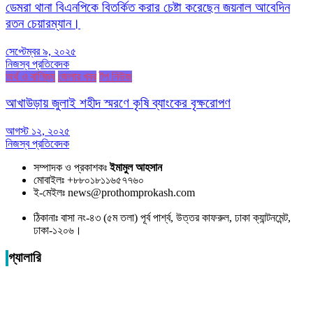
ডেমরা থানা বিএনপিকে বিতর্কিত করার চেষ্টা করেছেন জয়নাল আবেদিন
রতন চেয়ারম্যান।
সেপ্টেম্বর ৯, ২০২৫
নিজস্ব প্রতিবেদক
অর্থ ও বাণিজ্য
জেলার খবর
টপ নিউজ
আখাউড়ায় জুলাই শহীদ স্মরণে কৃষি ব্যাংকের বৃক্ষরোপণ
আগস্ট ১২, ২০২৫
নিজস্ব প্রতিবেদক
সম্পাদক ও প্রকাশকঃ
ইমামুল আহসান
মোবাইলঃ +৮৮০১৮১১৬৫৭৭৬০
ই-মেইলঃ news@prothomprokash.com
ঠিকানাঃ বাসা নং-৪৩ (৫ম তলা) পূর্ব পার্শ্ব, উত্তর কাফরুল, ঢাকা ক্যান্টনমেন্ট,
ঢাকা-১২০৬।
গ্যালারি