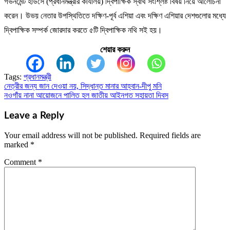
গভর্নমেন্ট হাউসে (প্রধানমন্ত্রীর কার্যালয়) দ্বিপাক্ষিক স্বার্থ সংশ্লিষ্ট বিষয় নিয়ে আলোচনা
করেন। উভয় নেতার উপস্থিতিতে দক্ষিণ-পূর্ব এশিয়া এবং দক্ষিণ এশিয়ার দেশগুলোর মধ্যে
দ্বিপাক্ষিক সম্পর্ক জোরদার করতে ৫টি দ্বিপাক্ষিক নথি সই হয়।
শেয়ার করুন
Tags:
প্রধানমন্ত্রী
নেত্রীর জন্য জান দেওয়া নয়, সিদ্ধান্ত মানার আহ্বান-দীপু মনি
Post
নওগাঁয় নানা আয়োজনে পালিত হল জাতীয় আইনগত সহায়তা দিবস
navigation
Leave a Reply
Your email address will not be published.
Required fields are
marked
*
Comment
*