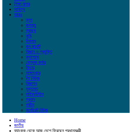
শিক্ষা সাগর
সাহিত্য
আরও
ব্লগ
জলবায়ু
প্রচ্ছদ
কৃষি
ইসলাম
জব মার্কেট
বিজ্ঞান ও প্রযুক্তি
ক্যাম্পাস
ফেসবুক কর্নার
ফিচার
সাক্ষাৎকার
টপ নিউজ
বিজ্ঞাপন
মুক্তমত
লাইফস্টাইল
প্রবাস
পর্যটন
কর্পোরেট নিউজ
Home
জাতীয়
ব্যাংকক থেকে আজ দেশে ফিরছেন প্রধানমন্ত্রী