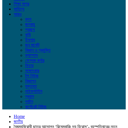
শিক্ষা সাগর
সাহিত্য
আরও
ব্লগ
জলবায়ু
প্রচ্ছদ
কৃষি
ইসলাম
জব মার্কেট
বিজ্ঞান ও প্রযুক্তি
ক্যাম্পাস
ফেসবুক কর্নার
ফিচার
সাক্ষাৎকার
টপ নিউজ
বিজ্ঞাপন
মুক্তমত
লাইফস্টাইল
প্রবাস
পর্যটন
কর্পোরেট নিউজ
Home
জাতীয়
বৈষম্যবিরোধী ছাত্র আন্দোলন ‘রিমেম্বারিং দ্য হিরোস’- বৃহস্পতিবারের নতুন