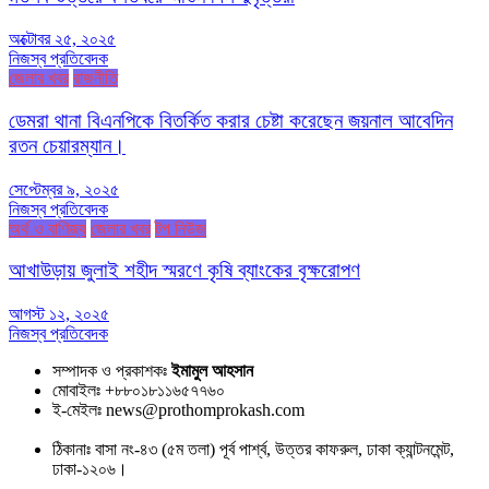
অক্টোবর ২৫, ২০২৫
নিজস্ব প্রতিবেদক
জেলার খবর
রাজনীতি
ডেমরা থানা বিএনপিকে বিতর্কিত করার চেষ্টা করেছেন জয়নাল আবেদিন
রতন চেয়ারম্যান।
সেপ্টেম্বর ৯, ২০২৫
নিজস্ব প্রতিবেদক
অর্থ ও বাণিজ্য
জেলার খবর
টপ নিউজ
আখাউড়ায় জুলাই শহীদ স্মরণে কৃষি ব্যাংকের বৃক্ষরোপণ
আগস্ট ১২, ২০২৫
নিজস্ব প্রতিবেদক
সম্পাদক ও প্রকাশকঃ
ইমামুল আহসান
মোবাইলঃ +৮৮০১৮১১৬৫৭৭৬০
ই-মেইলঃ news@prothomprokash.com
ঠিকানাঃ বাসা নং-৪৩ (৫ম তলা) পূর্ব পার্শ্ব, উত্তর কাফরুল, ঢাকা ক্যান্টনমেন্ট,
ঢাকা-১২০৬।