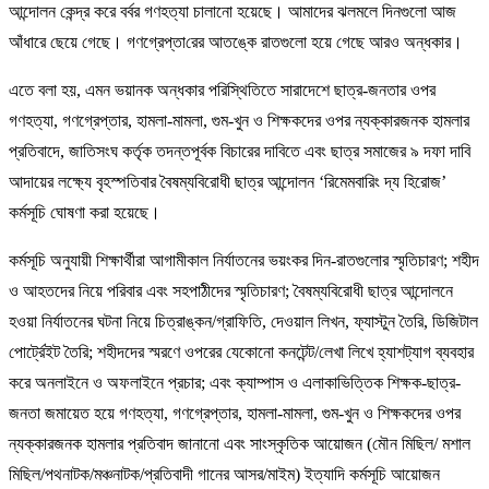
আন্দোলন কেন্দ্র করে বর্বর গণহত্যা চালানো হয়েছে। আমাদের ঝলমলে দিনগুলো আজ
আঁধারে ছেয়ে গেছে। গণগ্রেপ্তা‌রের আতঙ্কে রাতগুলো হয়ে গেছে আরও অন্ধকার।
এতে বলা হয়, এমন ভয়ানক অন্ধকার পরিস্থিতিতে সারাদেশে ছাত্র-জনতার ওপর
গণহত্যা, গণগ্রেপ্তার, হামলা-মামলা, গুম-খুন ও শিক্ষকদের ওপর ন্যক্কারজনক হামলার
প্রতিবাদে, জাতিসংঘ কর্তৃক তদন্তপূর্বক বিচারের দাবিতে এবং ছাত্র সমাজের ৯ দফা দাবি
আদায়ের লক্ষ্যে বৃহস্পতিবার বৈষম্যবিরোধী ছাত্র আন্দোলন ‘রিমেমবারিং দ্য হিরোজ’
কর্মসূচি ঘোষণা করা হয়েছে।
কর্মসূচি অনুযায়ী শিক্ষার্থীরা আগামীকাল নির্যাতনের ভয়ংকর দিন-রাতগুলোর স্মৃতিচারণ; শহীদ
ও আহতদের নিয়ে পরিবার এবং সহপাঠীদের স্মৃতিচারণ; বৈষম্যবিরোধী ছাত্র আন্দোলনে
হওয়া নির্যাতনের ঘটনা নিয়ে চিত্রাঙ্কন/গ্রাফিতি, দেওয়াল লিখন, ফ্যাস্টুন তৈরি, ডিজিটাল
পোর্ট্রে‌ইট তৈরি; শহীদদের স্মরণে ওপরের যেকোনো কনটেন্ট/লেখা লিখে হ্যাশট্যাগ ব্যবহার
করে অনলাইনে ও অফলাইনে প্রচার; এবং ক্যাম্পাস ও এলাকাভিত্তিক শিক্ষক-ছাত্র-
জনতা জমায়েত হয়ে গণহত্যা, গণগ্রেপ্তার, হামলা-মামলা, গুম-খুন ও শিক্ষকদের ওপর
ন্যক্কারজনক হামলার প্রতিবাদ জানানো এবং সাংস্কৃতিক আয়োজন (মৌন মিছিল/ মশাল
মিছিল/পথনাটক/মঞ্চনাটক/প্রতিবাদী গানের আসর/মাইম) ইত্যাদি কর্মসূচি আয়োজন