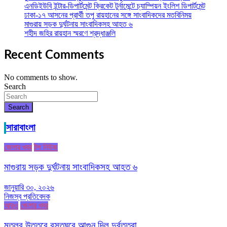
এনডিইউবি ইন্টার-ডিপার্টমেন্ট ক্রিকেট টুর্নামেন্টে চ্যাম্পিয়ন ইংলিশ ডিপার্টমেন্ট
ঢাকা-১৭ আসনের প্রার্থী তপু রায়হানের সঙ্গে সাংবাদিকদের মতবিনিময়
মাগুরায় সড়ক দুর্ঘটনায় সাংবাদিকসহ আহত ৬
শহীদ জহির রায়হান স্মরণে শ্রদ্ধাঞ্জলি
Recent Comments
No comments to show.
Search
Search
সারাবাংলা
জেলার খবর
টপ নিউজ
মাগুরায় সড়ক দুর্ঘটনায় সাংবাদিকসহ আহত ৬
জানুয়ারি ৩০, ২০২৬
নিজস্ব প্রতিবেদক
আরও
জেলার খবর
মতলব উত্তরে বসতঘরে আগুন দিল দুর্বৃত্তরা