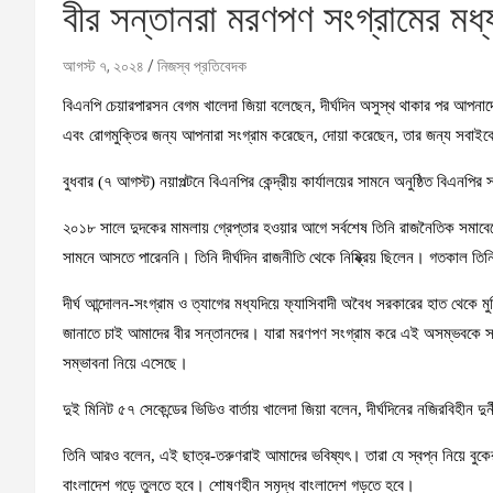
বীর সন্তানরা মরণপণ সংগ্রামের মধ
আগস্ট ৭, ২০২৪
নিজস্ব প্রতিবেদক
বিএনপি চেয়ারপারসন বেগম খালেদা জিয়া বলেছেন, দীর্ঘদিন অসুস্থ থাকার পর আপন
এবং রোগমুক্তির জন্য আপনারা সংগ্রাম করেছেন, দোয়া করেছেন, তার জন্য সবাইক
বুধবার (৭ আগস্ট) নয়াপল্টনে বিএনপির কেন্দ্রীয় কার্যালয়ের সামনে অনুষ্ঠিত বিএনপ
২০১৮ সালে দুদকের মামলায় গ্রেপ্তার হওয়ার আগে সর্বশেষ তিনি রাজনৈতিক সমাবে
সামনে আসতে পারেননি। তিনি দীর্ঘদিন রাজনীতি থেকে নিষ্ক্রিয় ছিলেন। গতকাল তিনি
দীর্ঘ আন্দোলন-সংগ্রাম ও ত্যাগের মধ্যদিয়ে ফ্যাসিবাদী অবৈধ সরকারের হাত থেকে ম
জানাতে চাই আমাদের বীর সন্তানদের। যারা মরণপণ সংগ্রাম করে এই অসম্ভবকে 
সম্ভাবনা নিয়ে এসেছে।
দুই মিনিট ৫৭ সেকেন্ডের ভিডিও বার্তায় খালেদা জিয়া বলেন, দীর্ঘদিনের নজিরবিহীন দুর
তিনি আরও বলেন, এই ছাত্র-তরুণরাই আমাদের ভবিষ্যৎ। তারা যে স্বপ্ন নিয়ে বুকের 
বাংলাদেশ গড়ে তুলতে হবে। শোষণহীন সমৃদ্ধ বাংলাদেশ গড়তে হবে।