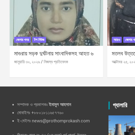
জেলার খবর
টপ নিউজ
আরও
জেলার খ
মাগুরায় সড়ক দুর্ঘটনায় সাংবাদিকসহ আহত ৬
মতলব উত্তরে
জানুয়ারি ৩০, ২০২৬
নিজস্ব প্রতিবেদক
অক্টোবর ২৫, ২০
সম্পাদক ও প্রকাশকঃ
ইমামুল আহসান
গ্যালারি
মোবাইলঃ +৮৮০১৮১১৬৫৭৭৬০
ই-মেইলঃ news@prothomprokash.com