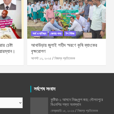
অর্থ ও বাণিজ্য
জেলার খবর
টপ নিউজ
র চেষ্টা
আখাউড়ায় জুলাই শহীদ স্মরণে কৃষি ব্যাংকের
য়ারম্যান।
বৃক্ষরোপণ
আগস্ট ১২, ২০২৫
নিজস্ব প্রতিবেদক
সর্বশেষ সংবাদ
কুষ্টিয়া-১ আসনে নিরঙ্কুশ জয়; দৌলতপুরে
বিএনপির শক্ত অবস্থান
ফেব্রুয়ারি ১৫, ২০২৬
নিজস্ব প্রতিবেদক