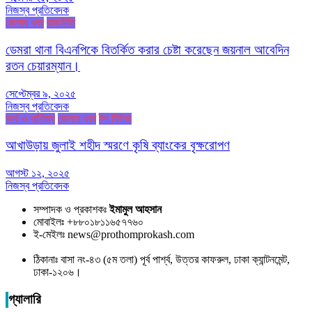
নিজস্ব প্রতিবেদক
জেলার খবর
রাজনীতি
ডেমরা থানা বিএনপিকে বিতর্কিত করার চেষ্টা করেছেন জয়নাল আবেদিন
রতন চেয়ারম্যান।
সেপ্টেম্বর ৯, ২০২৫
নিজস্ব প্রতিবেদক
অর্থ ও বাণিজ্য
জেলার খবর
টপ নিউজ
আখাউড়ায় জুলাই শহীদ স্মরণে কৃষি ব্যাংকের বৃক্ষরোপণ
আগস্ট ১২, ২০২৫
নিজস্ব প্রতিবেদক
সম্পাদক ও প্রকাশকঃ
ইমামুল আহসান
মোবাইলঃ +৮৮০১৮১১৬৫৭৭৬০
ই-মেইলঃ news@prothomprokash.com
ঠিকানাঃ বাসা নং-৪৩ (৫ম তলা) পূর্ব পার্শ্ব, উত্তর কাফরুল, ঢাকা ক্যান্টনমেন্ট,
ঢাকা-১২০৬।
গ্যালারি