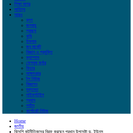
শিক্ষা সাগর
সাহিত্য
আরও
ব্লগ
জলবায়ু
প্রচ্ছদ
কৃষি
ইসলাম
জব মার্কেট
বিজ্ঞান ও প্রযুক্তি
ক্যাম্পাস
ফেসবুক কর্নার
ফিচার
সাক্ষাৎকার
টপ নিউজ
বিজ্ঞাপন
মুক্তমত
লাইফস্টাইল
প্রবাস
পর্যটন
কর্পোরেট নিউজ
Home
জাতীয়
বিদেশি কূটনীতিকদের ব্রিফ করছেন প্রধান উপদেষ্টা ড. ইউনূস