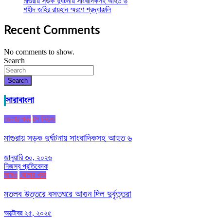
মাগুরায় সড়ক দুর্ঘটনায় সাংবাদিকসহ আহত ৬
শহীদ জহির রায়হান স্মরণে শ্রদ্ধাঞ্জলি
Recent Comments
No comments to show.
Search
Search
সারাবাংলা
জেলার খবর
টপ নিউজ
মাগুরায় সড়ক দুর্ঘটনায় সাংবাদিকসহ আহত ৬
জানুয়ারি ৩০, ২০২৬
নিজস্ব প্রতিবেদক
আরও
জেলার খবর
মতলব উত্তরে বসতঘরে আগুন দিল দুর্বৃত্তরা
অক্টোবর ২৫, ২০২৫