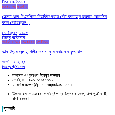
নিজস্ব প্রতিবেদক
জেলার খবর
রাজনীতি
ডেমরা থানা বিএনপিকে বিতর্কিত করার চেষ্টা করেছেন জয়নাল আবেদিন
রতন চেয়ারম্যান।
সেপ্টেম্বর ৯, ২০২৫
নিজস্ব প্রতিবেদক
অর্থ ও বাণিজ্য
জেলার খবর
টপ নিউজ
আখাউড়ায় জুলাই শহীদ স্মরণে কৃষি ব্যাংকের বৃক্ষরোপণ
আগস্ট ১২, ২০২৫
নিজস্ব প্রতিবেদক
সম্পাদক ও প্রকাশকঃ
ইমামুল আহসান
মোবাইলঃ +৮৮০১৮১১৬৫৭৭৬০
ই-মেইলঃ news@prothomprokash.com
ঠিকানাঃ বাসা নং-৪৩ (৫ম তলা) পূর্ব পার্শ্ব, উত্তর কাফরুল, ঢাকা ক্যান্টনমেন্ট,
ঢাকা-১২০৬।
গ্যালারি