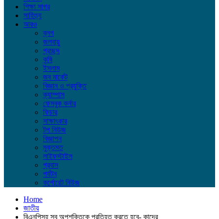
শিক্ষা সাগর
সাহিত্য
আরও
ব্লগ
জলবায়ু
প্রচ্ছদ
কৃষি
ইসলাম
জব মার্কেট
বিজ্ঞান ও প্রযুক্তি
ক্যাম্পাস
ফেসবুক কর্নার
ফিচার
সাক্ষাৎকার
টপ নিউজ
বিজ্ঞাপন
মুক্তমত
লাইফস্টাইল
প্রবাস
পর্যটন
কর্পোরেট নিউজ
Home
জাতীয়
বিএনপিসহ সব অপশক্তিকে প্রতিহত করতে হবে- কাদের