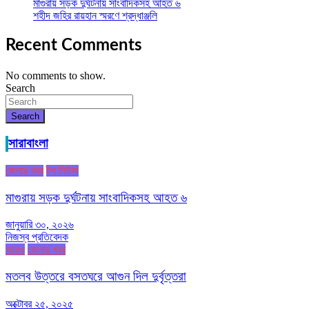
মাগুরায় সড়ক দুর্ঘটনায় সাংবাদিকসহ আহত ৬
শহীদ জহির রায়হান স্মরণে শ্রদ্ধাঞ্জলি
Recent Comments
No comments to show.
Search
Search
সারাবাংলা
জেলার খবর
টপ নিউজ
মাগুরায় সড়ক দুর্ঘটনায় সাংবাদিকসহ আহত ৬
জানুয়ারি ৩০, ২০২৬
নিজস্ব প্রতিবেদক
আরও
জেলার খবর
মতলব উত্তরে বসতঘরে আগুন দিল দুর্বৃত্তরা
অক্টোবর ২৫, ২০২৫