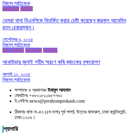
নিজস্ব প্রতিবেদক
জেলার খবর
রাজনীতি
ডেমরা থানা বিএনপিকে বিতর্কিত করার চেষ্টা করেছেন জয়নাল আবেদিন
রতন চেয়ারম্যান।
সেপ্টেম্বর ৯, ২০২৫
নিজস্ব প্রতিবেদক
অর্থ ও বাণিজ্য
জেলার খবর
টপ নিউজ
আখাউড়ায় জুলাই শহীদ স্মরণে কৃষি ব্যাংকের বৃক্ষরোপণ
আগস্ট ১২, ২০২৫
নিজস্ব প্রতিবেদক
সম্পাদক ও প্রকাশকঃ
ইমামুল আহসান
মোবাইলঃ +৮৮০১৮১১৬৫৭৭৬০
ই-মেইলঃ news@prothomprokash.com
ঠিকানাঃ বাসা নং-৪৩ (৫ম তলা) পূর্ব পার্শ্ব, উত্তর কাফরুল, ঢাকা ক্যান্টনমেন্ট,
ঢাকা-১২০৬।
গ্যালারি