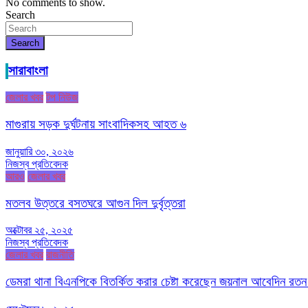
No comments to show.
Search
Search
সারাবাংলা
জেলার খবর
টপ নিউজ
মাগুরায় সড়ক দুর্ঘটনায় সাংবাদিকসহ আহত ৬
জানুয়ারি ৩০, ২০২৬
নিজস্ব প্রতিবেদক
আরও
জেলার খবর
মতলব উত্তরে বসতঘরে আগুন দিল দুর্বৃত্তরা
অক্টোবর ২৫, ২০২৫
নিজস্ব প্রতিবেদক
জেলার খবর
রাজনীতি
ডেমরা থানা বিএনপিকে বিতর্কিত করার চেষ্টা করেছেন জয়নাল আবেদিন রতন