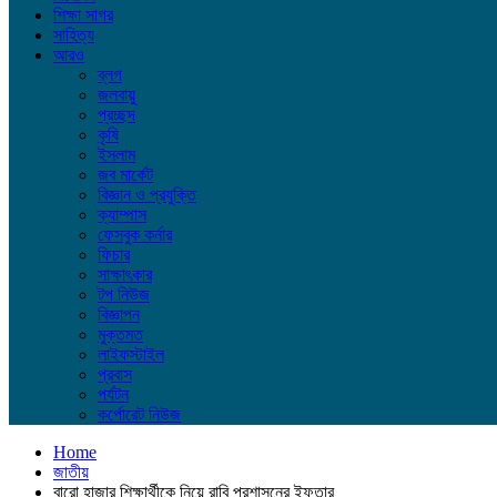
শিক্ষা সাগর
সাহিত্য
আরও
ব্লগ
জলবায়ু
প্রচ্ছদ
কৃষি
ইসলাম
জব মার্কেট
বিজ্ঞান ও প্রযুক্তি
ক্যাম্পাস
ফেসবুক কর্নার
ফিচার
সাক্ষাৎকার
টপ নিউজ
বিজ্ঞাপন
মুক্তমত
লাইফস্টাইল
প্রবাস
পর্যটন
কর্পোরেট নিউজ
Home
জাতীয়
বারো হাজার শিক্ষার্থীকে নিয়ে রাবি প্রশাসনের ইফতার