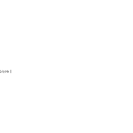
াকা-১২০৬।