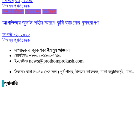
সেপ্টেম্বর ৯, ২০২৫
নিজস্ব প্রতিবেদক
অর্থ ও বাণিজ্য
জেলার খবর
টপ নিউজ
আখাউড়ায় জুলাই শহীদ স্মরণে কৃষি ব্যাংকের বৃক্ষরোপণ
আগস্ট ১২, ২০২৫
নিজস্ব প্রতিবেদক
সম্পাদক ও প্রকাশকঃ
ইমামুল আহসান
মোবাইলঃ +৮৮০১৮১১৬৫৭৭৬০
ই-মেইলঃ news@prothomprokash.com
ঠিকানাঃ বাসা নং-৪৩ (৫ম তলা) পূর্ব পার্শ্ব, উত্তর কাফরুল, ঢাকা ক্যান্টনমেন্ট, ঢ
গ্যালারি