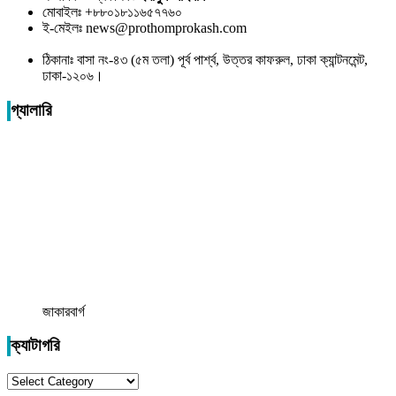
মোবাইলঃ +৮৮০১৮১১৬৫৭৭৬০
ই-মেইলঃ news@prothomprokash.com
ঠিকানাঃ বাসা নং-৪৩ (৫ম তলা) পূর্ব পার্শ্ব, উত্তর কাফরুল, ঢাকা ক্যান্টনমেন্ট,
ঢাকা-১২০৬।
গ্যালারি
জাকারবার্গ
ক্যাটাগরি
ক্যাটাগরি