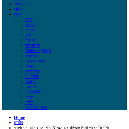
শিক্ষা সাগর
সাহিত্য
আরও
ব্লগ
জলবায়ু
প্রচ্ছদ
কৃষি
ইসলাম
জব মার্কেট
বিজ্ঞান ও প্রযুক্তি
ক্যাম্পাস
ফেসবুক কর্নার
ফিচার
সাক্ষাৎকার
টপ নিউজ
বিজ্ঞাপন
মুক্তমত
লাইফস্টাইল
প্রবাস
পর্যটন
কর্পোরেট নিউজ
Home
জাতীয়
বাংলাদেশে আসার ১০ মিনিটেই অন অ্যারাইভাল ভিসা পাবেন বিদেশিরা