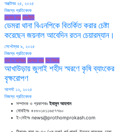
অক্টোবর ২৫, ২০২৫
নিজস্ব প্রতিবেদক
জেলার খবর
রাজনীতি
ডেমরা থানা বিএনপিকে বিতর্কিত করার চেষ্টা
করেছেন জয়নাল আবেদিন রতন চেয়ারম্যান।
সেপ্টেম্বর ৯, ২০২৫
নিজস্ব প্রতিবেদক
অর্থ ও বাণিজ্য
জেলার খবর
টপ নিউজ
আখাউড়ায় জুলাই শহীদ স্মরণে কৃষি ব্যাংকের
বৃক্ষরোপণ
আগস্ট ১২, ২০২৫
নিজস্ব প্রতিবেদক
সম্পাদক ও প্রকাশকঃ
ইমামুল আহসান
মোবাইলঃ +৮৮০১৮১১৬৫৭৭৬০
ই-মেইলঃ news@prothomprokash.com
ঠিকানাঃ বাসা নং-৪৩ (৫ম তলা) পূর্ব পার্শ্ব, উত্তর কাফরুল, ঢাকা