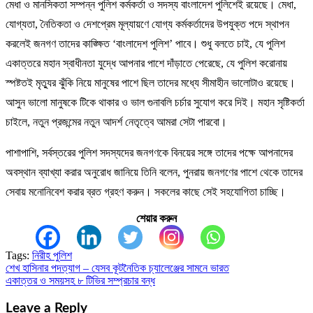
মেধা ও মানসিকতা সম্পন্ন পুলিশ কর্মকর্তা ও সদস্য বাংলাদেশ পুলিশেই রয়েছে। মেধা,
যোগ্যতা, নৈতিকতা ও দেশপ্রেম মূল্যায়ণে যোগ্য কর্মকর্তাদের উপযুক্ত পদে স্থাপন
করলেই জনগণ তাদের কাঙ্ক্ষিত ‘বাংলাদেশ পুলিশ’ পাবে। শুধু বলতে চাই, যে পুলিশ
একাত্তরে মহান স্বাধীনতা যুদ্ধে আপনার পাশে দাঁড়াতে পেরেছে, যে পুলিশ করোনায়
স্পষ্টতই মৃত্যুর ঝুঁকি নিয়ে মানুষের পাশে ছিল তাদের মধ্যে সীমাহীন ভালোটাও রয়েছে।
আসুন ভালো মানুষকে টিকে থাকার ও ভাল গুনাবলি চর্চার সুযোগ করে দিই। মহান সৃষ্টিকর্তা
চাইলে, নতুন প্রজন্মের নতুন আদর্শ নেতৃত্বে আমরা সেটা পারবো।
পাশাপাশি, সর্বস্তরের পুলিশ সদস্যদের জনগণকে বিনয়ের সঙ্গে তাদের পক্ষে আপনাদের
অবস্থান ব্যাখ্যা করার অনুরোধ জানিয়ে তিনি বলেন, পুনরায় জনগণের পাশে থেকে তাদের
সেবায় মনোনিবেশ করার ব্রত গ্রহণ করুন। সকলের কাছে সেই সহযোগিতা চাচ্ছি।
শেয়ার করুন
Tags:
নিরীহ পুলিশ
শেখ হাসিনার পদত্যাগ – যেসব কূটনৈতিক চ্যালেঞ্জের সামনে ভারত
Post
একাত্তর ও সময়সহ ৮ টিভির সম্প্রচার বন্ধ
navigation
Leave a Reply