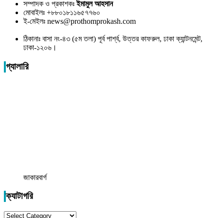
সম্পাদক ও প্রকাশকঃ
ইমামুল আহসান
মোবাইলঃ +৮৮০১৮১১৬৫৭৭৬০
ই-মেইলঃ news@prothomprokash.com
ঠিকানাঃ বাসা নং-৪৩ (৫ম তলা) পূর্ব পার্শ্ব, উত্তর কাফরুল, ঢাকা ক্যান্টনমেন্ট,
ঢাকা-১২০৬।
গ্যালারি
জাকারবার্গ
ক্যাটাগরি
ক্যাটাগরি