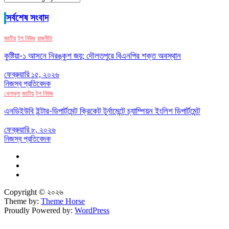
সর্বশেষ সংবাদ
জাতীয়
টপ নিউজ
রাজনীতি
কুষ্টিয়া-১ আসনে নিরঙ্কুশ জয়; দৌলতপুরে বিএনপির শক্ত অবস্থান
ফেব্রুয়ারি ১৫, ২০২৬
নিজস্ব প্রতিবেদক
খেলাধুলা
জাতীয়
টপ নিউজ
এনডিইউবি ইন্টার-ডিপার্টমেন্ট ক্রিকেট টুর্নামেন্টে চ্যাম্পিয়ন ইংলিশ ডিপার্টমেন্ট
ফেব্রুয়ারি ৮, ২০২৬
নিজস্ব প্রতিবেদক
Copyright © ২০২৬
Theme by:
Theme Horse
Proudly Powered by:
WordPress