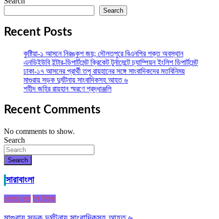
Search
Search
Recent Posts
কুষ্টিয়া-১ আসনে নিরঙ্কুশ জয়; দৌলতপুরে বিএনপির শক্ত অবস্থান
এনডিইউবি ইন্টার-ডিপার্টমেন্ট ক্রিকেট টুর্নামেন্টে চ্যাম্পিয়ন ইংলিশ ডিপার্টমেন্ট
ঢাকা-১৭ আসনের প্রার্থী তপু রায়হানের সঙ্গে সাংবাদিকদের মতবিনিময়
মাগুরায় সড়ক দুর্ঘটনায় সাংবাদিকসহ আহত ৬
শহীদ জহির রায়হান স্মরণে শ্রদ্ধাঞ্জলি
Recent Comments
No comments to show.
Search
Search
সারাবাংলা
জেলার খবর
টপ নিউজ
মাগুরায় সড়ক দুর্ঘটনায় সাংবাদিকসহ আহত ৬