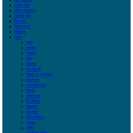
খেলার মাঠ
আইন আদালত
জেলার খবর
বিনোদন
শিক্ষা সাগর
সাহিত্য
আরও
ব্লগ
জলবায়ু
প্রচ্ছদ
কৃষি
ইসলাম
জব মার্কেট
বিজ্ঞান ও প্রযুক্তি
ক্যাম্পাস
ফেসবুক কর্নার
ফিচার
সাক্ষাৎকার
টপ নিউজ
বিজ্ঞাপন
মুক্তমত
লাইফস্টাইল
প্রবাস
পর্যটন