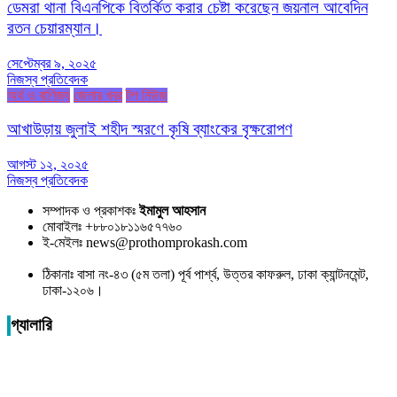
ডেমরা থানা বিএনপিকে বিতর্কিত করার চেষ্টা করেছেন জয়নাল আবেদিন
রতন চেয়ারম্যান।
সেপ্টেম্বর ৯, ২০২৫
নিজস্ব প্রতিবেদক
অর্থ ও বাণিজ্য
জেলার খবর
টপ নিউজ
আখাউড়ায় জুলাই শহীদ স্মরণে কৃষি ব্যাংকের বৃক্ষরোপণ
আগস্ট ১২, ২০২৫
নিজস্ব প্রতিবেদক
সম্পাদক ও প্রকাশকঃ
ইমামুল আহসান
মোবাইলঃ +৮৮০১৮১১৬৫৭৭৬০
ই-মেইলঃ news@prothomprokash.com
ঠিকানাঃ বাসা নং-৪৩ (৫ম তলা) পূর্ব পার্শ্ব, উত্তর কাফরুল, ঢাকা ক্যান্টনমেন্ট,
ঢাকা-১২০৬।
গ্যালারি