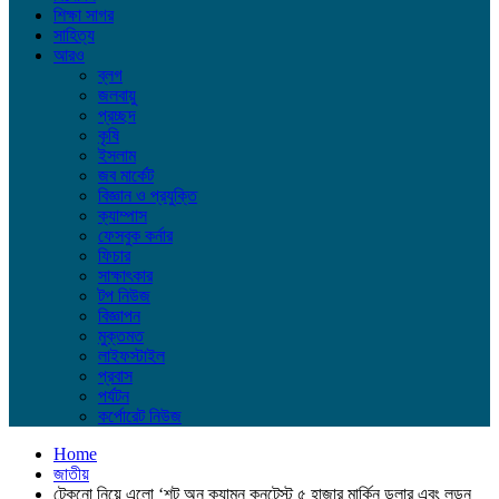
শিক্ষা সাগর
সাহিত্য
আরও
ব্লগ
জলবায়ু
প্রচ্ছদ
কৃষি
ইসলাম
জব মার্কেট
বিজ্ঞান ও প্রযুক্তি
ক্যাম্পাস
ফেসবুক কর্নার
ফিচার
সাক্ষাৎকার
টপ নিউজ
বিজ্ঞাপন
মুক্তমত
লাইফস্টাইল
প্রবাস
পর্যটন
কর্পোরেট নিউজ
Home
জাতীয়
টেকনো নিয়ে এলো ‘শট অন ক্যামন কনটেস্ট ৫ হাজার মার্কিন ডলার এবং লন্ডন