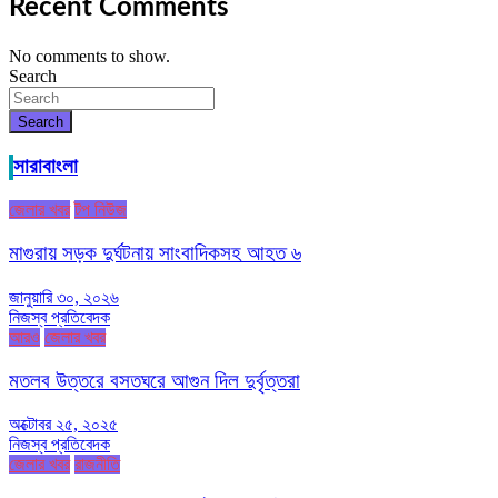
Recent Comments
No comments to show.
Search
Search
সারাবাংলা
জেলার খবর
টপ নিউজ
মাগুরায় সড়ক দুর্ঘটনায় সাংবাদিকসহ আহত ৬
জানুয়ারি ৩০, ২০২৬
নিজস্ব প্রতিবেদক
আরও
জেলার খবর
মতলব উত্তরে বসতঘরে আগুন দিল দুর্বৃত্তরা
অক্টোবর ২৫, ২০২৫
নিজস্ব প্রতিবেদক
জেলার খবর
রাজনীতি