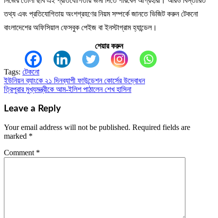
নিজের তোলা ছবি এই প্রতিযোগিতায় জমা দিতে পারবেন আগ্রহীরা। আরও বিস্তারিত
তথ্য এবং প্রতিযোগিতায় অংশগ্রহণের নিয়ম সম্পর্কে জানতে ভিজিট করুন টেকনো
বাংলাদেশের অফিসিয়াল ফেসবুক পেইজ বা ইনস্টাগ্রাম হ্যান্ডেল।
শেয়ার করুন
Tags:
টেকনো
ইউনিয়ন ব্যাংকে ২১ দিনব্যাপী ফাউন্ডেশন কোর্সের উদ্বোধন
Post
ত্রিপুরার মুখ্যমন্ত্রীকে আম-ইলিশ পাঠালেন শেখ হাসিনা
navigation
Leave a Reply
Your email address will not be published.
Required fields are
marked
*
Comment
*