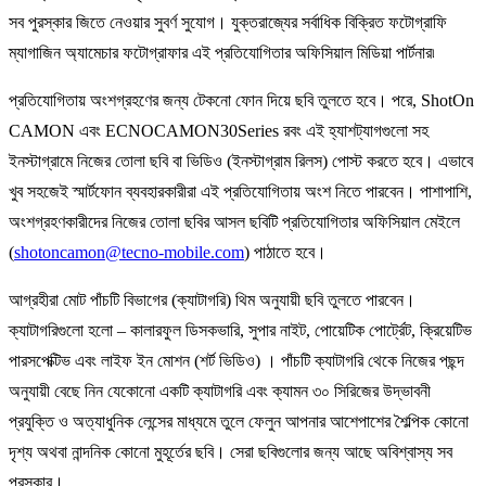
সব পুরস্কার জিতে নেওয়ার সুবর্ণ সুযোগ। যুক্তরাজ্যের সর্বাধিক বিক্রিত ফটোগ্রাফি
ম্যাগাজিন অ্যামেচার ফটোগ্রাফার এই প্রতিযোগিতার অফিসিয়াল মিডিয়া পার্টনার৷
প্রতিযোগিতায় অংশগ্রহণের জন্য টেকনো ফোন দিয়ে ছবি তুলতে হবে। পরে,
ShotOn
CAMON
এবং
ECNOCAMON30Series
রবং এই হ্যাশট্যাগগুলো সহ
ইনস্টাগ্রামে নিজের তোলা ছবি বা ভিডিও (ইনস্টাগ্রাম রিলস) পোস্ট করতে হবে। এভাবে
খুব সহজেই স্মার্টফোন ব্যবহারকারীরা এই প্রতিযোগিতায় অংশ নিতে পারবেন। পাশাপাশি,
অংশগ্রহণকারীদের নিজের তোলা ছবির আসল ছবিটি প্রতিযোগিতার অফিসিয়াল মেইলে
(
shotoncamon@tecno-mobile.com
)
পাঠাতে হবে।
আগ্রহীরা মোট পাঁচটি বিভাগের (ক্যাটাগরি) থিম অনুযায়ী ছবি তুলতে পারবেন।
ক্যাটাগরিগুলো হলো – কালারফুল ডিসকভারি, সুপার নাইট, পোয়েটিক পোর্ট্রেট, ক্রিয়েটিভ
পারসপেক্টিভ এবং লাইফ ইন মোশন (শর্ট ভিডিও) । পাঁচটি ক্যাটাগরি থেকে নিজের পছন্দ
অনুযায়ী বেছে নিন যেকোনো একটি ক্যাটাগরি এবং ক্যামন ৩০ সিরিজের উদ্ভাবনী
প্রযুক্তি ও অত্যাধুনিক লেন্সের মাধ্যমে তুলে ফেলুন আপনার আশেপাশের শৈল্পিক কোনো
দৃশ্য অথবা নান্দনিক কোনো মুহূর্তের ছবি। সেরা ছবিগুলোর জন্য আছে অবিশ্বাস্য সব
পুরস্কার।