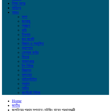
শিক্ষা সাগর
সাহিত্য
আরও
ব্লগ
জলবায়ু
প্রচ্ছদ
কৃষি
ইসলাম
জব মার্কেট
বিজ্ঞান ও প্রযুক্তি
ক্যাম্পাস
ফেসবুক কর্নার
ফিচার
সাক্ষাৎকার
টপ নিউজ
বিজ্ঞাপন
মুক্তমত
লাইফস্টাইল
প্রবাস
পর্যটন
কর্পোরেট নিউজ
Home
জাতীয়
জুলাইয়ের প্রথম সপ্তাহে বেইজিং যাবেন প্রধানমন্ত্রী