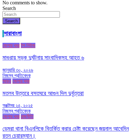
No comments to show.
Search
Search
সারাবাংলা
জেলার খবর
টপ নিউজ
মাগুরায় সড়ক দুর্ঘটনায় সাংবাদিকসহ আহত ৬
জানুয়ারি ৩০, ২০২৬
নিজস্ব প্রতিবেদক
আরও
জেলার খবর
মতলব উত্তরে বসতঘরে আগুন দিল দুর্বৃত্তরা
অক্টোবর ২৫, ২০২৫
নিজস্ব প্রতিবেদক
জেলার খবর
রাজনীতি
ডেমরা থানা বিএনপিকে বিতর্কিত করার চেষ্টা করেছেন জয়নাল আবেদিন
রতন চেয়ারম্যান।