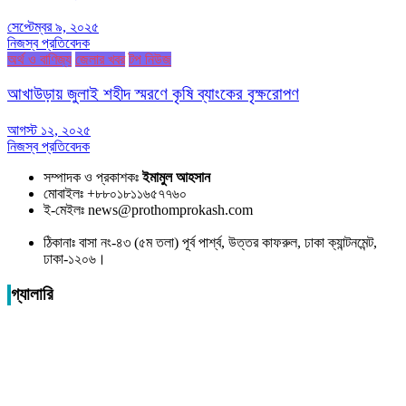
সেপ্টেম্বর ৯, ২০২৫
নিজস্ব প্রতিবেদক
অর্থ ও বাণিজ্য
জেলার খবর
টপ নিউজ
আখাউড়ায় জুলাই শহীদ স্মরণে কৃষি ব্যাংকের বৃক্ষরোপণ
আগস্ট ১২, ২০২৫
নিজস্ব প্রতিবেদক
সম্পাদক ও প্রকাশকঃ
ইমামুল আহসান
মোবাইলঃ +৮৮০১৮১১৬৫৭৭৬০
ই-মেইলঃ news@prothomprokash.com
ঠিকানাঃ বাসা নং-৪৩ (৫ম তলা) পূর্ব পার্শ্ব, উত্তর কাফরুল, ঢাকা ক্যান্টনমেন্ট,
ঢাকা-১২০৬।
গ্যালারি