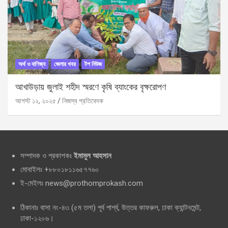
অর্থ ও বাণিজ্য
জেলার খবর
টপ নিউজ
আখাউড়ায় জুলাই শহীদ স্মরণে কৃষি ব্যাংকের বৃক্ষরোপণ
আগস্ট ১২, ২০২৫
নিজস্ব প্রতিবেদক
সম্পাদক ও প্রকাশকঃ
ইমামুল আহসান
মোবাইলঃ +৮৮০১৮১১৬৫৭৭৬০
ই-মেইলঃ news@prothomprokash.com
ঠিকানাঃ বাসা নং-৪৩ (৫ম তলা) পূর্ব পার্শ্ব, উত্তর কাফরুল, ঢাকা ক্যান্টনমেন্ট,
ঢাকা-১২০৬।