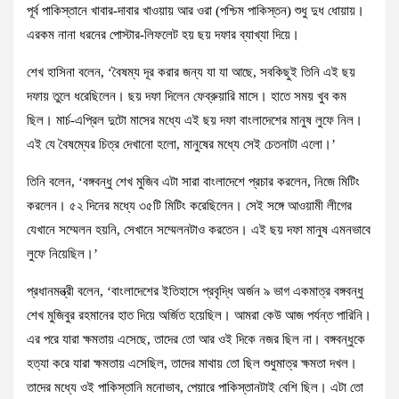
পূর্ব পাকিস্তানে খাবার-দাবার খাওয়ায় আর ওরা (পশ্চিম পাকিস্তন) শুধু দুধ ধোয়ায়।
এরকম নানা ধরনের পোস্টার-লিফলেট হয় ছয় দফার ব্যাখ্যা দিয়ে।
শেখ হাসিনা বলেন, ‘বৈষম্য দূর করার জন্য যা যা আছে, সবকিছুই তিনি এই ছয়
দফায় তুলে ধরেছিলেন। ছয় দফা দিলেন ফেব্রুয়ারি মাসে। হাতে সময় খুব কম
ছিল। মার্চ-এপ্রিল দুটো মাসের মধ্যে এই ছয় দফা বাংলাদেশের মানুষ লুফে নিল।
এই যে বৈষম্যের চিত্র দেখানো হলো, মানুষের মধ্যে সেই চেতনাটা এলো।’
তিনি বলেন, ‘বঙ্গবন্ধু শেখ মুজিব এটা সারা বাংলাদেশে প্রচার করলেন, নিজে মিটিং
করলেন। ৫২ দিনের মধ্যে ৩৫টি মিটিং করেছিলেন। সেই সঙ্গে আওয়ামী লীগের
যেখানে সম্মেলন হয়নি, সেখানে সম্মেলনটাও করতেন। এই ছয় দফা মানুষ এমনভাবে
লুফে নিয়েছিল।’
প্রধানমন্ত্রী বলেন, ‘বাংলাদেশের ইতিহাসে প্রবৃদ্ধি অর্জন ৯ ভাগ একমাত্র বঙ্গবন্ধু
শেখ মুজিবুর রহমানের হাত দিয়ে অর্জিত হয়েছিল। আমরা কেউ আজ পর্যন্ত পারিনি।
এর পরে যারা ক্ষমতায় এসেছে, তাদের তো আর ওই দিকে নজর ছিল না। বঙ্গবন্ধুকে
হত্যা করে যারা ক্ষমতায় এসেছিল, তাদের মাথায় তো ছিল শুধুমাত্র ক্ষমতা দখল।
তাদের মধ্যে ওই পাকিস্তানি মনোভাব, পেয়ারে পাকিস্তানটাই বেশি ছিল। এটা তো