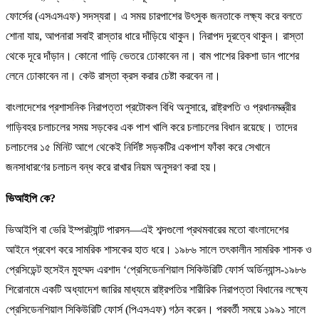
ফোর্সের (এসএসএফ) সদস্যরা। এ সময় চারপাশের উৎসুক জনতাকে লক্ষ্য করে বলতে
শোনা যায়, আপনারা সবাই রাস্তার ধারে দাঁড়িয়ে থাকুন। নিরাপদ দূরত্বে থাকুন। রাস্তা
থেকে দূরে দাঁড়ান। কোনো গাড়ি ভেতরে ঢোকাবেন না। বাম পাশের রিকশা ডান পাশের
লেনে ঢোকাবেন না। কেউ রাস্তা ক্রস করার চেষ্টা করবেন না।
বাংলাদেশের প্রশাসনিক নিরাপত্তা প্রটোকল বিধি অনুসারে, রাষ্ট্রপতি ও প্রধানমন্ত্রীর
গাড়িবহর চলাচলের সময় সড়কের এক পাশ খালি করে চলাচলের বিধান রয়েছে। তাদের
চলাচলের ১৫ মিনিট আগে থেকেই নির্দিষ্ট সড়কটির একপাশ ফাঁকা করে সেখানে
জনসাধারণের চলাচল বন্ধ করে রাখার নিয়ম অনুসরণ করা হয়।
ভিআইপি কে?
ভিআইপি বা ভেরি ইম্পরট্যান্ট পারসন—এই শব্দগুলো প্রথমবারের মতো বাংলাদেশের
আইনে প্রবেশ করে সামরিক শাসকের হাত ধরে। ১৯৮৬ সালে তৎকালীন সামরিক শাসক ও
প্রেসিডেন্ট হুসেইন মুহম্মদ এরশাদ ‘প্রেসিডেনশিয়াল সিকিউরিটি ফোর্স অর্ডিন্যান্স-১৯৮৬
শিরোনামে একটি অধ্যাদেশ জারির মাধ্যমে রাষ্ট্রপতির শারীরিক নিরাপত্তা বিধানের লক্ষ্যে
প্রেসিডেনশিয়াল সিকিউরিটি ফোর্স (পিএসএফ) গঠন করেন। পরবর্তী সময়ে ১৯৯১ সালে