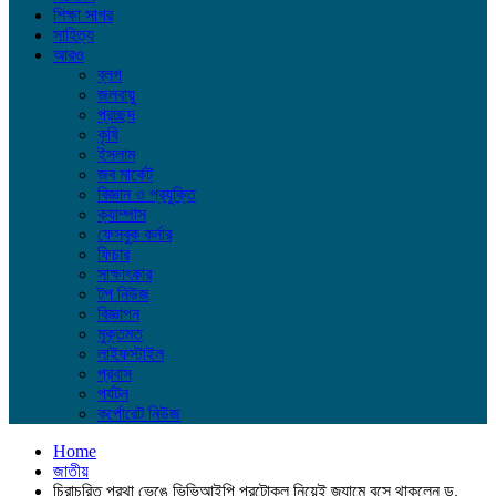
শিক্ষা সাগর
সাহিত্য
আরও
ব্লগ
জলবায়ু
প্রচ্ছদ
কৃষি
ইসলাম
জব মার্কেট
বিজ্ঞান ও প্রযুক্তি
ক্যাম্পাস
ফেসবুক কর্নার
ফিচার
সাক্ষাৎকার
টপ নিউজ
বিজ্ঞাপন
মুক্তমত
লাইফস্টাইল
প্রবাস
পর্যটন
কর্পোরেট নিউজ
Home
জাতীয়
চিরাচরিত প্রথা ভেঙে ভিভিআইপি প্রটোকল নিয়েই জ্যামে বসে থাকলেন ড.