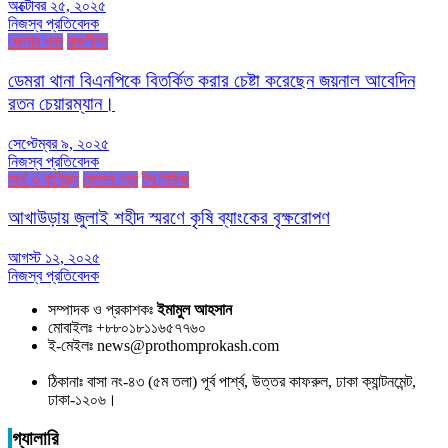
অক্টোবর ২৫, ২০২৫
নিজস্ব প্রতিবেদক
জেলার খবর
রাজনীতি
ডেমরা থানা বিএনপিকে বিতর্কিত করার চেষ্টা করেছেন জয়নাল আবেদিন
রতন চেয়ারম্যান।
সেপ্টেম্বর ৯, ২০২৫
নিজস্ব প্রতিবেদক
অর্থ ও বাণিজ্য
জেলার খবর
টপ নিউজ
আখাউড়ায় জুলাই শহীদ স্মরণে কৃষি ব্যাংকের বৃক্ষরোপণ
আগস্ট ১২, ২০২৫
নিজস্ব প্রতিবেদক
সম্পাদক ও প্রকাশকঃ
ইমামুল আহসান
মোবাইলঃ +৮৮০১৮১১৬৫৭৭৬০
ই-মেইলঃ news@prothomprokash.com
ঠিকানাঃ বাসা নং-৪৩ (৫ম তলা) পূর্ব পার্শ্ব, উত্তর কাফরুল, ঢাকা ক্যান্টনমেন্ট,
ঢাকা-১২০৬।
গ্যালারি