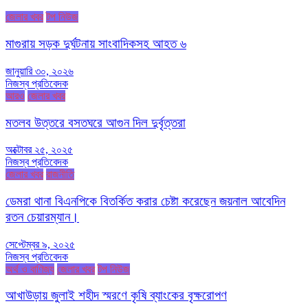
জেলার খবর
টপ নিউজ
মাগুরায় সড়ক দুর্ঘটনায় সাংবাদিকসহ আহত ৬
জানুয়ারি ৩০, ২০২৬
নিজস্ব প্রতিবেদক
আরও
জেলার খবর
মতলব উত্তরে বসতঘরে আগুন দিল দুর্বৃত্তরা
অক্টোবর ২৫, ২০২৫
নিজস্ব প্রতিবেদক
জেলার খবর
রাজনীতি
ডেমরা থানা বিএনপিকে বিতর্কিত করার চেষ্টা করেছেন জয়নাল আবেদিন
রতন চেয়ারম্যান।
সেপ্টেম্বর ৯, ২০২৫
নিজস্ব প্রতিবেদক
অর্থ ও বাণিজ্য
জেলার খবর
টপ নিউজ
আখাউড়ায় জুলাই শহীদ স্মরণে কৃষি ব্যাংকের বৃক্ষরোপণ