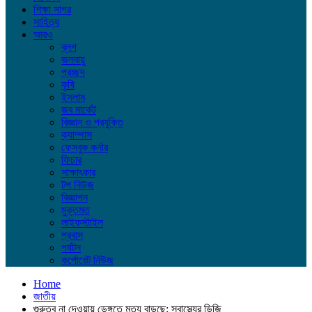
শিক্ষা সাগর
সাহিত্য
আরও
ব্লগ
জলবায়ু
প্রচ্ছদ
কৃষি
ইসলাম
জব মার্কেট
বিজ্ঞান ও প্রযুক্তি
ক্যাম্পাস
ফেসবুক কর্নার
ফিচার
সাক্ষাৎকার
টপ নিউজ
বিজ্ঞাপন
মুক্তমত
লাইফস্টাইল
প্রবাস
পর্যটন
কর্পোরেট নিউজ
Home
জাতীয়
গুরুত্ব না দেওয়ায় ডেঙ্গুতে মৃত্যু বাড়ছে: স্বাস্থ্যের ডিজি