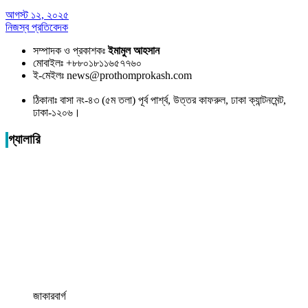
আগস্ট ১২, ২০২৫
নিজস্ব প্রতিবেদক
সম্পাদক ও প্রকাশকঃ
ইমামুল আহসান
মোবাইলঃ +৮৮০১৮১১৬৫৭৭৬০
ই-মেইলঃ news@prothomprokash.com
ঠিকানাঃ বাসা নং-৪৩ (৫ম তলা) পূর্ব পার্শ্ব, উত্তর কাফরুল, ঢাকা ক্যান্টনমেন্ট,
ঢাকা-১২০৬।
গ্যালারি
জাকারবার্গ