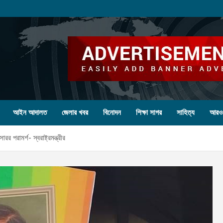
আইন আদালত
জেলার খবর
বিনোদন
শিক্ষা সাগর
সাহিত্য
আরও
রামর্শ- স্বরাষ্ট্রমন্ত্রীর