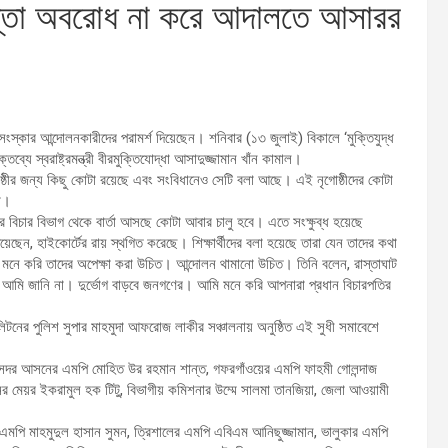
াস্তা অবরোধ না করে আদালতে আসারর
্কার আন্দোলনকারীদের পরামর্শ দিয়েছেন। শনিবার (১৩ জুলাই) বিকালে ‘মুক্তিযুদ্ধ
যে স্বরাষ্ট্রমন্ত্রী বীরমুক্তিযোদ্ধা আসাদুজ্জামান খাঁন কামাল।
নৃগোষ্ঠীর জন্য কিছু কোটা রয়েছে এবং সংবিধানেও সেটি বলা আছে। এই নৃগোষ্ঠীদের কোটা
া।
রপর বিচার বিভাগ থেকে বার্তা আসছে কোটা আবার চালু হবে। এতে সংক্ষুব্ধ হয়েছে
া দিয়েছেন, হাইকোর্টের রায় স্থগিত করেছে। শিক্ষার্থীদের বলা হয়েছে তারা যেন তাদের কথা
মনে করি তাদের অপেক্ষা করা উচিত। আন্দোলন থামানো উচিত। তিনি বলেন, রাস্তাঘাট
ে আমি জানি না। দুর্ভোগ বাড়বে জনগণের। আমি মনে করি আপনারা প্রধান বিচারপতির
টনের পুলিশ সুপার মাহমুদা আফরোজ লাকীর সঞ্চালনায় অনুষ্ঠিত এই সুধী সমাবেশে
দ, সদর আসনের এমপি মোহিত উর রহমান শান্ত, গফরগাঁওয়ের এমপি ফাহমী গোলন্দাজ
র মেয়র ইকরামুল হক টিটু, বিভাগীয় কমিশনার উম্মে সালমা তানজিয়া, জেলা আওয়ামী
 এমপি মাহমুদুল হাসান সুমন, ত্রিশালের এমপি এবিএম আনিছুজ্জামান, ভালুকার এমপি