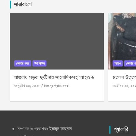
সারাবাংলা
জেলার খবর
টপ নিউজ
আরও
জেলার খ
মাগুরায় সড়ক দুর্ঘটনায় সাংবাদিকসহ আহত ৬
মতলব উত্তরে
জানুয়ারি ৩০, ২০২৬
নিজস্ব প্রতিবেদক
অক্টোবর ২৫, ২০
সম্পাদক ও প্রকাশকঃ
ইমামুল আহসান
গ্যালারি