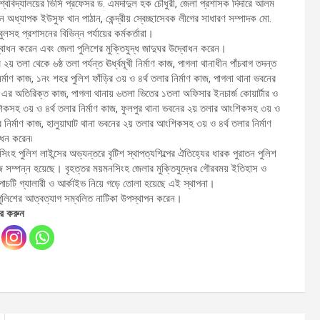
বিশ্ববিদ্যালয়ের ভিসি প্রফেসর ড. এমদাদুল হক চৌধুরী, জেলা প্রশাসক দিদারে আলম
ান অধ্যাপক ইউসুফ খান পাঠান, কেন্দ্রীয় স্বেচ্ছাসেবক লীগের সাধারণ সম্পাদক মো.
সহ প্রশাসনের বিভিন্ন পর্যায়ের কর্মকর্তারা।
উদ্বোধন করেন এবং জেলা পুলিশের মুক্তিযুদ্ধ জাদুঘর উদ্বোধন করেন।
য় তলা থেকে ৬ষ্ঠ তলা পর্যন্ত ঊর্ধ্বমূখী নির্মাণ কাজ, পাগলা থানাধীন পাঁচবাগ তদন্ত
নির্মাণ কাজ, ১নং শহর পুলিশ ফাঁড়ির ৩য় ও ৪র্থ তলার নির্মাণ কাজ, পাগলা থানা ভবনের
) এর অতিরিক্ত কাজ, পাগলা থানায় ৬তলা ভিতের ১তলা অফিসার ইনচার্জ কোয়ার্টার ও
শিকসহ ৩য় ও ৪র্থ তলার নির্মাণ কাজ, ফুলপুর থানা ভবনের ২য় তলার আংশিকসহ ৩য় ও
 নির্মাণ কাজ, হালুয়াঘাট থানা ভবনের ২য় তলার আংশিকসহ ৩য় ও ৪র্থ তলার নির্মাণ
োধন করেন৷
সিংহ পুলিশ লাইন্সের অভ্যন্তরে বৃটিশ স্থাপত্যশিল্পের ঐতিহ্যের ধারক পুরাতন পুলিশ
ণ কাজ সম্পন্ন হয়েছে। বৃহত্তর ময়মনসিংহ জেলার মুক্তিযুদ্ধের গৌরবময় ইতিহাস ও
ত পাচটি গ্যালারী ও আর্কাইভ নিয়ে গড়ে তোলা হয়েছে এই স্থাপনা।
বং পুলিশের আত্বত্যাগ সম্বলিত নাটিকা উপস্থাপন করেন।
র করুন