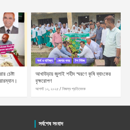
অর্থ ও বাণিজ্য
জেলার খবর
টপ নিউজ
র চেষ্টা
আখাউড়ায় জুলাই শহীদ স্মরণে কৃষি ব্যাংকের
য়ারম্যান।
বৃক্ষরোপণ
আগস্ট ১২, ২০২৫
নিজস্ব প্রতিবেদক
সর্বশেষ সংবাদ