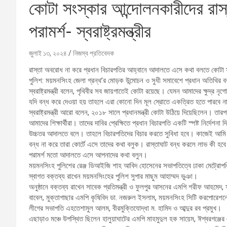
কোটা সংস্কার আন্দোলনকারীদের র
পরামর্শ- স্বরাষ্ট্রমন্ত্রীর
জুলাই ১৩, ২০২৪
নিজস্ব প্রতিবেদক
রাস্তা অবরোধ না করে প্রধান বিচারপতির আহ্বানে আদালতে এসে কথা বলতে কোটা সংস
পুলিশ: ময়মনসিংহ জেলা গ্রন্থ’র মোড়ক উন্মোচন ও সুধী সমাবেশে প্রধান অতিথির বক্তব্
স্বরাষ্ট্রমন্ত্রী বলেন, পৃথিবীর সব জায়গাতেই কোটা রয়েছে। যেমন আমাদের ক্ষুদ্র 
যদি বন্ধ করে দেওয়া হয় তাহলে এরা কোনো দিন মূল স্রোতে একত্রিত হতে পারবে ন
স্বরাষ্ট্রমন্ত্রী আরো বলেন, ২০১৮ সালে প্রধানমন্ত্রী কোটা উঠিয়ে দিয়েছিলেন। তা
আমাদের শিক্ষার্থীরা। তাদের দাবির প্রেক্ষিতে প্রধান বিচারপতি একটি স্পষ্ট নির্দেশন
উচ্চতর আদালতে বলে। তাহলে বিচারপতিদের বিচার করতে সুবিধা হবে। কাজেই আমি 
বন্ধ না করে তারা কোর্টে এসে তাদের কথা বলুক। রাস্তাঘাট বন্ধ করলে লাভ কী হব
পরামর্শ মতো আদালতে এসে আপনাদের কথা বলুন।
ময়মনসিংহ পুলিশের রেঞ্জ ডিআইজি শাহ আবিদ হোসেনের সভাপতিত্বে ঢাকা মেট্রোপলি
স্বাগত বক্তব্য রাখেন ময়মনসিংহের পুলিশ সুপার মাছুম আহাম্মদ ভুঞা।
অনুষ্ঠানে বক্তব্য রাখেন সাবেক প্রতিমন্ত্রী ও ফুলপুর আসনের এমপি শরীফ আহমে
বাবেল, মুক্তাগাছার এমপি কৃষিবিদ ডা. নজরুল ইসলাম, ময়মনসিংহ সিটি করপোরেশনে
লীগের সভাপতি এহতেশামুল আলম, বীরমুক্তিযোদ্ধা ম. হামিদ ও আব্দুর রব প্রমুখ।
এছাড়াও মঞ্চে উপস্থিত ছিলেন হালুয়াঘাটের এমপি মাহমুদুল হক সায়েম, ঈশ্বরগঞ্জের