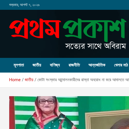
Skip
শুক্রবার, আগস্ট ৭, ২০২৬
to
content
মূলপাতা
জাতীয়
বাণিজ্য
রাজনীতি
আন্তর্জাতিক
খেলার মাঠ
Home
জাতীয়
কোটা সংস্কার আন্দোলনকারীদের রাস্তা অবরোধ না করে আদালতে আসারর প