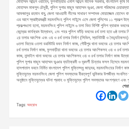
মোহাম্মদ আব্দুল ওয়াহেদ, ফুলবাড়িয়ার এমপি আব্দুল মালেক সরকার, বাংলাদেশ কৃষি 
মোহাম্মদ মাকসুদ চৌধুরী, পুলিশ সুপার মাছুম আহাম্মদ ভূঞা, জেলা পরিষদের চেয়ারম্য
আফজালুর রহমান বাবু, জেলা আওয়ামী লীগের সাধারণ সম্পাদক মোয়াজ্জেম হোসেন বাবুল
এর আগে স্বরাষ্ট্রমন্ত্রী ময়মনসিংহ পুলিশ লাইন্সে এসে জেলা পুলিশের ১১ প্রকল্প 
প্রকল্পগুলো হলো, ময়মনসিংহ পুলিশ লাইন্সে ৬ তলা ভিত বিশিষ্ট পুলিশ ব্যারাক ভবনের ২
কেন্দ্রের কার্যক্রম উদ্বোধন, ২নং শহর পুলিশ ফাঁড়ি ভবনের ৪র্থ তলা হতে ৬ষ্ঠ তলার 
২য় তলার আংশিক এবং ৩য় ও ৪র্থ তলার নির্মাণ (সিভিল, স্যানিটারী ও বৈদ্যুতিকসহ
৬তলা ভিতের ৩তলা ডরমিটরি ভবন নির্মাণ কাজ, গৌরীপুর থানা ভবনের ২য় তলার আং
৪র্থ তলার নির্মাণ কাজ, ফুলবাড়ীয়া থানা ভবনের ২য় তলার আংশিকসহ ৩য় ও ৪র্থ তলার
কাজ, নান্দাইল থানা ভবনের ২য় তলার আংশিকসহ ৩য় ও ৪র্থ তলার নির্মাণ কাজ উদ্ব
পুলিশ সুপার মাছুম আহাম্মদ ভুঞার ব্যতিক্রমী ও দূরদর্শী চিন্তার ফসল হিসেবে ময়মন
হাসপাতাল ভবনে নির্মিত বাংলাদেশ পুলিশ মুক্তিয্দ্ধু জাদুঘর, ময়মনসিংহের নির্মা
মুক্তিযুদ্ধে ময়মনসিংহ জেলা পুলিশ সদস্যদের বীরত্বপুর্ণ ভুমিকার উপজীব্য সংবলি
অনুষ্ঠানে মুক্তিযুদ্ধের ঘটনা প্রবাহ ও মুক্তিযুদ্ধে পুলিশ সদস্যদের অংশগ্রহণ এ
শেয়া
Tags:
অবরোধ