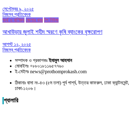
সেপ্টেম্বর ৯, ২০২৫
নিজস্ব প্রতিবেদক
অর্থ ও বাণিজ্য
জেলার খবর
টপ নিউজ
আখাউড়ায় জুলাই শহীদ স্মরণে কৃষি ব্যাংকের বৃক্ষরোপণ
আগস্ট ১২, ২০২৫
নিজস্ব প্রতিবেদক
সম্পাদক ও প্রকাশকঃ
ইমামুল আহসান
মোবাইলঃ +৮৮০১৮১১৬৫৭৭৬০
ই-মেইলঃ news@prothomprokash.com
ঠিকানাঃ বাসা নং-৪৩ (৫ম তলা) পূর্ব পার্শ্ব, উত্তর কাফরুল, ঢাকা ক্যান্টনমেন্ট,
ঢাকা-১২০৬।
গ্যালারি