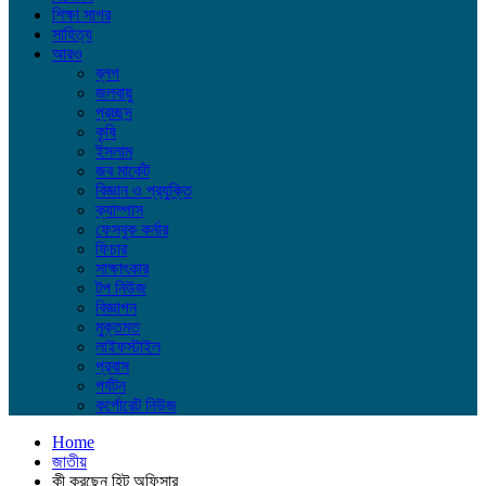
শিক্ষা সাগর
সাহিত্য
আরও
ব্লগ
জলবায়ু
প্রচ্ছদ
কৃষি
ইসলাম
জব মার্কেট
বিজ্ঞান ও প্রযুক্তি
ক্যাম্পাস
ফেসবুক কর্নার
ফিচার
সাক্ষাৎকার
টপ নিউজ
বিজ্ঞাপন
মুক্তমত
লাইফস্টাইল
প্রবাস
পর্যটন
কর্পোরেট নিউজ
Home
জাতীয়
কী করছেন হিট অফিসার