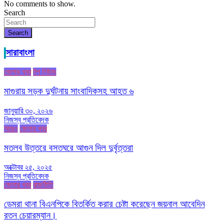
No comments to show.
Search
Search
সারাবাংলা
জেলার খবর
টপ নিউজ
মাগুরায় সড়ক দুর্ঘটনায় সাংবাদিকসহ আহত ৬
জানুয়ারি ৩০, ২০২৬
নিজস্ব প্রতিবেদক
আরও
জেলার খবর
মতলব উত্তরে বসতঘরে আগুন দিল দুর্বৃত্তরা
অক্টোবর ২৫, ২০২৫
নিজস্ব প্রতিবেদক
জেলার খবর
রাজনীতি
ডেমরা থানা বিএনপিকে বিতর্কিত করার চেষ্টা করেছেন জয়নাল আবেদিন
রতন চেয়ারম্যান।