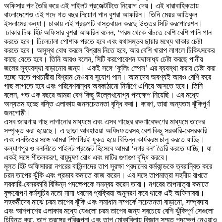
অফিসার পদ তৈরি করে এই পাইলট প্রজেক্টটিতে নিয়োগ দেয়। এই ধারাবাহিকতায়
বাংলাদেশেও এই পদে গত বছর নিয়োগ পান বুশরা আফরিন। তিনি মেয়র আতিকুল
ইসলামের কন্যা। ঢাকায় এই প্রকল্পটি বাস্তবায়ন করছে উত্তর সিটি করপোরেশন।
ঢাকার চিফ হিট অফিসার বুশরা আফরিন বলেন, ‘গরম থেকে বাঁচতে বেশি বেশি পানি পান
করতে হবে। ঢিলেঢালা পোশাক পরতে হবে এবং যথাসম্ভব ছায়ার মধ্যে থাকার চেষ্টা
করতে হবে। অসুস্থ বোধ করলে বিশ্রাম নিতে হবে, আর বেশি খারাপ লাগলে চিকিৎসকের
কাছে যেতে হবে। তিনি আরও বলেন, সিটি করপোরেশন যথাসাধ্য চেষ্টা করছে পানীয়
জলের সুব্যবস্থা বাড়ানোর জন্য। একই সঙ্গে ‘কুলিং স্পেস’ এর ব্যবস্থা করার চেষ্টা করা
হচ্ছে যাতে পথচারীরা বিশ্রাম নেওয়ার সুযোগ পান। আমাদের অবশ্যই আরও বেশি করে
গাছ লাগাতে হবে এবং পরিবেশবান্ধব অবকাঠামো নির্মাণে এগিয়ে আসতে হবে। তিনি
বলেন, গত এক বছরে আমরা বেশ কিছু উল্লেখযোগ্য পদক্ষেপ নিয়েছি। এর মধ্যে
অন্যতম হচ্ছে বস্তি এলাকায় জনসচেতনতা বৃদ্ধি করা। কারণ, তারা অন্যতম ঝুঁকিপূর্ণ
জনগোষ্ঠী।
এসব জায়গায় গাছ লাগানোর মাধ্যমে এবং এসব গাছের রক্ষণাবেক্ষণের মাধ্যমে তাদের
সম্পৃক্ত করা হয়েছে। এ ছাড়া আবহাওয়া অধিদফতরসহ বেশ কিছু সরকারি-বেসরকারি
এবং এনজিওর সঙ্গে আমরা শিগগিরই যুক্ত হয়ে বিভিন্ন কার্যক্রম চালু করতে যাচ্ছি।
কল্যাণপুর ও বনানীতে পাইলট প্রজেক্ট হিসেবে আমরা ‘নগর বন’ তৈরি করতে যাচ্ছি। যা
একই সঙ্গে শীতলকরণ, বায়ুদূষণ রোধ এবং মাটির গুণাগুণ বৃদ্ধি করবে।
মূলত হিট অফিসাররা নগরের বাসিন্দাদের তাপ সুরক্ষা প্রদানের কর্মকান্ডকে ত্বরান্বিত করে
চরম তাপের ঝুঁকি এবং প্রভাব কমাতে কাজ করেন। এর সঙ্গে তাপমাত্রা সহনীয় রাখতে
সরকারি-বেসরকারি বিভিন্ন পদক্ষেপকে সমন্বয় করেন তারা। নগরের তাপমাত্রা কমাতে
বৃক্ষরোপণ কর্মসূচির মতো নানা ধরনের প্রক্রিয়া অনুসরণ করে থাকে এই অফিসাররা।
সহকর্মীদের মাঝে চরম তাপের ঝুঁকি এবং সমাধান সম্পর্কে সচেতনতা বাড়ানো, সম্প্রদায়
এবং আশপাশের এলাকার মধ্যে যেগুলো চরম তাপের জন্য সবচেয়ে বেশি ঝুঁকিপূর্ণ সেগুলো
চিহ্নিত করা, তাপ তরঙ্গের পরিকল্পনা এবং তাপ মোকাবিলায় বিজ্ঞান সম্মত পদক্ষেপ নেওয়াও