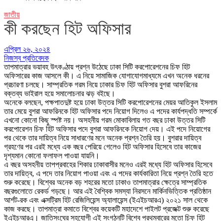
জাতীয়
কী করছেন হিট অফিসার
এপ্রিল ২৬, ২০২৪
নিজস্ব প্রতিবেদক
তাপমাত্রার ভয়াবহ উৎকণ্ঠায় প্রশ্ন উঠেছে ঢাকা সিটি করপোরেশনের চিফ হিট
অফিসারের কাজ আসলে কী। এ নিয়ে সামাজিক যোগাযোগমাধ্যমে এখন অনেক ধরনের
প্রচারণা চলছে। সাম্প্রতিক গরম নিয়ে ঢাকার চিফ হিট অফিসার বুশরা আফরিনের
বক্তব্য ভাইরাল হয়ে সমালোচনার ঝড় বইছে।
অনেকে বলছেন, পক্ষপাতদুষ্ট হয়ে ঢাকা উত্তর সিটি করপোরেশনের মেয়র আতিকুল ইসলাম
তার মেয়ে বুশরা আফরিনকে হিট অফিসার পদে নিয়োগ দিলেও এ পদের কার্যপদ্ধতি সম্পর্কে
এখনো কোনো কিছু স্পষ্ট নয়। অসহনীয় গরম মোকাবিলায় গত বছর ঢাকা উত্তর সিটি
করপোরেশন চিফ হিট অফিসার পদে বুশরা আফরিনকে নিয়োগ দেয়। এই পদে নিয়োগের
পর থেকে তার দায়িত্ব নিয়ে সাধারণের মনে অনেক প্রশ্ন তৈরি হয়। বুশরার দায়িত্ব
গ্রহণের পর এরই মধ্যে এক বছর পেরিয়ে গেলেও হিট অফিসার হিসেবে তার কাজের
দৃশ্যমান কোনো ফলাফল পাওয়া যায়নি।
এ বছর অসহনীয় তাপপ্রবাহের শিকার ঢাকাবাসীর মনেও এরই মধ্যে হিট অফিসার হিসেবে
তার দায়িত্ব, এ পদে তার নিয়োগ পাওয়া এবং এ পদের কার্যকারিতা নিয়ে প্রশ্ন তৈরি হতে
শুরু করেছে। বিশ্বের অনেক বড় শহরের মতো ঢাকাও তাপমাত্রার ক্ষেত্রে সাম্প্রতিক
বছরগুলোতে রেকর্ড গড়ছে। আর এই বৈশ্বিক সমস্যা নিরসনে মার্কিনভিত্তিক প্রতিষ্ঠান
আর্শট-রক এবং এক্সট্রিম হিট রেজিলিয়েন্স অ্যালায়েন্স (ইএইচআরএ) ২০২১ সাল থেকে
কাজ করছে। তাপমাত্রা কমাতে বিশ্বের কয়েকটি মহাদেশে পাইলট প্রজেক্ট শুরু করেছে
ইএইচআরএ। জাতিসংঘের সহযোগী এই সংগঠনটি বিশ্বে প্রথমবারের মতো চিফ হিট