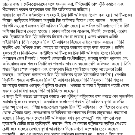
তাদের কাজ। স্টেকহোল্ডারদের সঙ্গে সমন্বয় করা, দীর্ঘমেয়াদি তাপ ঝুঁকি কমানো এবং
শীতলকরণ প্রকল্প বাস্তবায়ন করা হিট অফিসারদের দায়িত্ব।
সাধারণত স্থানীয় কর্মকর্তাদের মাধ্যমেই চিফ হিট অফিসার নিয়োগ করা হয়। আর্শট-রকের
নিয়োগ প্রক্রিয়ার নীতিমালা অনুযায়ী হিট অফিসার নিয়োগ পেয়ে থাকেন। সংস্থাটি
প্রতিটি মহাদেশে একজন হিট অফিসার নিয়োগ দেবে। এ পর্যন্ত ৬টি মহাদেশে চিফ হিট
অফিসার নিয়োগ দেওয়া হয়েছে। ঢাকার বাইরে লস এঞ্জেলস, মিয়ামি, মেলবোর্ন, এথেন্স
এবং ফ্রিটাউনে চিফ হিট অফিসার নিয়োগ দেওয়া হয়েছে। এদের একজন এলিনি
মাইরিভিলি। তিনি এথেন্সের চিফ হিট অফিসার হিসেবে দায়িত্ব পালন করছেন। তিনি
স্থানীয় এবং বৈশ্বিক উভয় ক্ষেত্রে তাপমাত্রা কমানোর জন্য কাজ করছেন। মার্কিন
যুক্তরাষ্ট্রের মিয়ামি-ডেড কাউন্টিতে আর্শট-রকের চিফ হিট অফিসার হিসেবে নিয়োগ
পেয়েছেন জেন গিলবার্ট। সরকারি-বেসরকারি অংশীদারিত্ব, জলবায়ু দুর্যোগ প্রশমন এবং
অভিযোজন এবং শহরের স্থিতিস্থাপকতায় তার ৩০ বছরের বেশি অভিজ্ঞতা আছে। তিনি
শহরে গ্রিন স্পেস বাড়ানো এবং তাপপ্রবাহ নিয়ে স্থানীয়দের মধ্যে সচেতনতা তৈরি
করছেন। আফ্রিকা মহাদেশের চিফ হিট অফিসার হলেন ইউজেনিয়া কার্গবো। দেশটির
ফ্রিটাউন শহরে আর্শট-রকের চিফ হিট অফিসার হিসেবে তিনি নিযুক্ত। তিনি শহরের
তাপমাত্রা কমাতে গুরুত্বপূর্ণ ভূমিকা রাখছেন। শহরায়ণের কারণে ফ্রিটাউন শহরটি যেসব
সমস্যা মোকাবিলা করছে তিনি তা চিহ্নিত করেছেন।
এ জন্য তিনি শহরের তাপমাত্রা কমাতে এবং ঝুঁকিপূর্ণ বাসিন্দাদের রক্ষা করতে বেশ সৃজনশীল
সমাধান খুঁজে বের করছেন। অন্যদিকে বংলাদেশে প্রথম হিট অফিসার বুশরা আফরিন।
বুশরা শুধু ঢাকা নয়, এশিয়া মহাদেশেরও প্রথম চিফ হিট অফিসার। সে হিসেবে তার কাছ
থেকে এশিয়ার অন্য দেশগুলোতে অতিরিক্ত তাপপ্রবাহের শিকার মানুষদেরও প্রত্যাশা
রয়েছে। কিন্তু অন্য দেশের হিট অফিসাররা যখন কুল পেভমেন্ট, গাছ লাগানো এবং
ক্যানোপি তৈরির মতো ব্যতিক্রমী পদক্ষেপ নিয়ে সেখানকার বাসিন্দাদের স্বস্তি দেওয়ার
চেষ্টা করে যাচ্ছেন সেখানে বুশরা আফরিনের দিকে এখনো অপেক্ষায় চেয়ে আছেন
ঢাকাবাসী। গত এক বছরেও তার কোনো কার্যক্রম দৃশ্যমান নয়। ফলে এ নিয়ে নানা