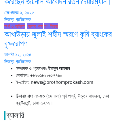
করেছেন জয়নাল আবেদিন রতন চেয়ারম্যান।
সেপ্টেম্বর ৯, ২০২৫
নিজস্ব প্রতিবেদক
অর্থ ও বাণিজ্য
জেলার খবর
টপ নিউজ
আখাউড়ায় জুলাই শহীদ স্মরণে কৃষি ব্যাংকের
বৃক্ষরোপণ
আগস্ট ১২, ২০২৫
নিজস্ব প্রতিবেদক
সম্পাদক ও প্রকাশকঃ
ইমামুল আহসান
মোবাইলঃ +৮৮০১৮১১৬৫৭৭৬০
ই-মেইলঃ news@prothomprokash.com
ঠিকানাঃ বাসা নং-৪৩ (৫ম তলা) পূর্ব পার্শ্ব, উত্তর কাফরুল, ঢাকা
ক্যান্টনমেন্ট, ঢাকা-১২০৬।
গ্যালারি