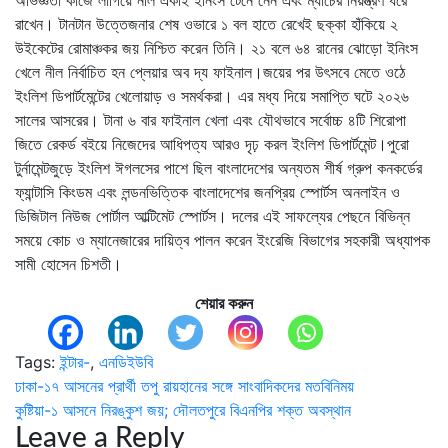
রাখেন। টানটান উত্তেজনার শেষ ওভারে ১ বল হাতে রেখেই ছক্কা হাঁকিয়ে ২
উইকেটের রোমাঞ্চকর জয় নিশ্চিত করেন তিনি। ২১ বলে ৬৪ রানের ঝোড়ো ইনিংস
খেলে নীল নির্বাচিত হন প্লেয়ার অব দ্য ফাইনাল।জয়ের পর উৎসবে মেতে ওঠে
ইংলিশ ডিপার্টমেন্টের খেলোয়াড় ও সমর্থকরা। এর মধ্য দিয়ে সমাপ্তি ঘটে ২০২৬
সালের আসরের। টানা ৬ বার ফাইনাল খেলা এবং যৌথভাবে সর্বোচ্চ ৪টি শিরোপা
জিতে রেকর্ড বইয়ে নিজেদের আধিপত্য আরও দৃঢ় করল ইংলিশ ডিপার্টমেন্ট।পুরো
টুর্নামেন্টজুড়ে ইংলিশ ঈগলসের পাশে ছিল বাংলাদেশের অন্যতম শীর্ষ গ্রুপ কনকর্ডের
ফ্যান্টাসি কিংডম এবং লন্ডনভিত্তিক বাংলাদেশের জনপ্রিয় স্পোর্টস অনলাইন ও
ডিজিটাল নিউজ পোর্টাল আল্টিমেট স্পোর্টস। দলের এই সাফল্যের পেছনে বিভিন্ন
সময়ে কোচ ও ম্যানেজারের দায়িত্ব পালন করেন ইংরেজি বিভাগের সহকারী অধ্যাপক
সামী হোসেন চিশতী।
শেয়ার করুন
Tags:
ইন্টার-
,
এনডিইউবি
Post
ঢাকা-১৭ আসনের প্রার্থী তপু রায়হানের সঙ্গে সাংবাদিকদের মতবিনিময়
কুষ্টিয়া-১ আসনে নিরঙ্কুশ জয়; দৌলতপুরে বিএনপির শক্ত অবস্থান
navigation
Leave a Reply