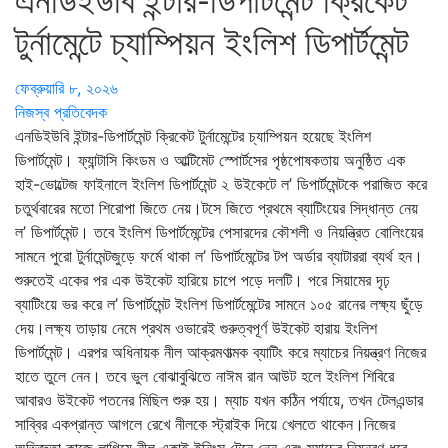
এনডিইউবি ইন্টার-ডিপার্টমেন্ট ক্রিকেট
টুর্নামেন্টে চ্যাম্পিয়ন ইংলিশ ডিপার্টমেন্ট
ফেব্রুয়ারি ৮, ২০২৬
নিজস্ব প্রতিবেদক
এনডিইউবি ইন্টার-ডিপার্টমেন্ট ক্রিকেট টুর্নামেন্টের চ্যাম্পিয়ন হয়েছে ইংলিশ
ডিপার্টমেন্ট। ফ্যান্টাসি কিংডম ও আল্টিমেট স্পোর্টসের পৃষ্ঠপোষকতায় অনুষ্ঠিত এক
হাই-ভোল্টেজ ফাইনালে ইংলিশ ডিপার্টমেন্ট ২ উইকেটে ল’ ডিপার্টমেন্টকে পরাজিত করে
চতুর্থবারের মতো শিরোপা জিতে নেয়।টসে জিতে প্রথমে ব্যাটিংয়ের সিদ্ধান্ত নেয়
ল’ ডিপার্টমেন্ট। তবে ইংলিশ ডিপার্টমেন্টের পেসারদের কৌশলী ও নিয়ন্ত্রিত বোলিংয়ের
সামনে পুরো টুর্নামেন্টজুড়ে ফর্মে থাকা ল’ ডিপার্টমেন্টের টপ অর্ডার ব্যাটাররা ব্যর্থ হন।
শুরুতেই একের পর এক উইকেট হারিয়ে চাপে পড়ে দলটি। পরে সিয়ামের দৃঢ়
ব্যাটিংয়ে ভর করে ল’ ডিপার্টমেন্ট ইংলিশ ডিপার্টমেন্টের সামনে ১০৫ রানের লক্ষ্য ছুঁড়ে
দেয়।লক্ষ্য তাড়ায় নেমে প্রথম ওভারেই গুরুত্বপূর্ণ উইকেট হারায় ইংলিশ
ডিপার্টমেন্ট। এরপর অধিনায়ক নীল আক্রমণাত্মক ব্যাটিং করে ম্যাচের নিয়ন্ত্রণ নিজের
হাতে তুলে নেন। তবে ভুল বোঝাবুঝিতে নাঈম রান আউট হলে ইংলিশ শিবিরে
আবারও উইকেট পতনের মিছিল শুরু হয়। ম্যাচ যখন কঠিন পর্যায়ে, তখন টেলএন্ডার
সাব্বির একপ্রান্ত আগলে রেখে নীলকে স্ট্রাইক দিয়ে খেলতে থাকেন।নিজের
অভিজ্ঞতা কাজে লাগিয়ে নীল একাই ইনিংস টেনে নেন এবং ম্যাচের নিয়ন্ত্রণ ধরে