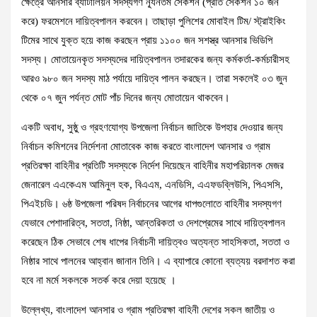
ক্ষেত্রে আনসার ব্যাটালিয়ন সদস্যগণ ন্যূনতম সেকশন (প্রতি সেকশন ১০ জন
করে) ফরমেশনে দায়িত্বপালন করবেন। তাছাড়া পুলিশের মোবাইল টিম/ স্ট্রাইকিং
টিমের সাথে যুক্ত হয়ে কাজ করছেন প্রায় ১১০০ জন সশস্ত্র আনসার ভিডিপি
সদস্য। মোতায়েনকৃত সদস্যদের দায়িত্বপালন তদারকের জন্য কর্মকর্তা-কর্মচারীসহ
আরও ৯৮০ জন সদস্য মাঠ পর্যায়ে দায়িত্ব পালন করছেন। তারা সকলেই ০৩ জুন
থেকে ০৭ জুন পর্যন্ত মোট পাঁচ দিনের জন্য মোতায়েন থাকবেন।
একটি অবাধ, সুষ্ঠু ও গ্রহণযোগ্য উপজেলা নির্বাচন জাতিকে উপহার দেওয়ার জন্য
নির্বাচন কমিশনের নির্দেশনা মোতাবেক কাজ করতে বাংলাদেশ আনসার ও গ্রাম
প্রতিরক্ষা বাহিনীর প্রতিটি সদস্যকে নির্দেশ দিয়েছেন বাহিনীর মহাপরিচালক মেজর
জেনারেল এএকেএম আমিনুল হক, বিএএম, এনডিসি, এএফডব্লিউসি, পিএসসি,
পিএইচডি। ৬ষ্ঠ উপজেলা পরিষদ নির্বাচনের আগের ধাপগুলোতে বাহিনীর সদস্যগণ
যেভাবে পেশাদারিত্ব, সততা, নিষ্ঠা, আন্তরিকতা ও দেশপ্রেমের সাথে দায়িত্বপালন
করেছেন ঠিক সেভাবে শেষ ধাপের নির্বাচনী দায়িত্বও অত্যন্ত সাহসিকতা, সততা ও
নিষ্ঠার সাথে পালনের আহ্বান জানান তিনি। এ ব্যাপারে কোনো ব্যত্যয় বরদাশত করা
হবে না মর্মে সকলকে সতর্ক করে দেয়া হয়েছে ।
উল্লেখ্য, বাংলাদেশ আনসার ও গ্রাম প্রতিরক্ষা বাহিনী দেশের সকল জাতীয় ও