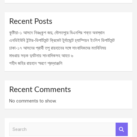
Recent Posts
কুষ্টিয়া-১ আসনে নিরঙ্কুশ জয়; দৌলতপুরে বিএনপির শক্ত অবস্থান
এনডিইউবি ইন্টার-ডিপার্টমেন্ট ক্রিকেট টুর্নামেন্টে চ্যাম্পিয়ন ইংলিশ ডিপার্টমেন্ট
ঢাকা-১৭ আসনের প্রার্থী তপু রায়হানের সঙ্গে সাংবাদিকদের মতবিনিময়
মাগুরায় সড়ক দুর্ঘটনায় সাংবাদিকসহ আহত ৬
শহীদ জহির রায়হান স্মরণে শ্রদ্ধাঞ্জলি
Recent Comments
No comments to show.
S
e