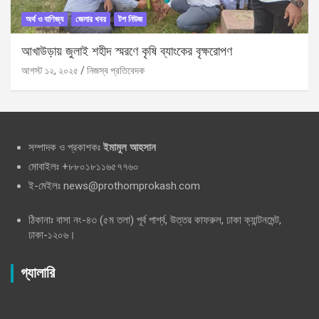
অর্থ ও বাণিজ্য
জেলার খবর
টপ নিউজ
আখাউড়ায় জুলাই শহীদ স্মরণে কৃষি ব্যাংকের বৃক্ষরোপণ
আগস্ট ১২, ২০২৫
নিজস্ব প্রতিবেদক
সম্পাদক ও প্রকাশকঃ
ইমামুল আহসান
মোবাইলঃ +৮৮০১৮১১৬৫৭৭৬০
ই-মেইলঃ news@prothomprokash.com
ঠিকানাঃ বাসা নং-৪৩ (৫ম তলা) পূর্ব পার্শ্ব, উত্তর কাফরুল, ঢাকা ক্যান্টনমেন্ট,
ঢাকা-১২০৬।
গ্যালারি