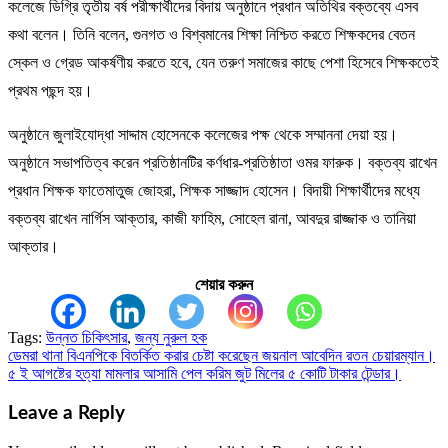
কলেজে ডিগ্রি তৃতীয় বর্ষ পরীক্ষার্থীদের বিদায় অনুষ্ঠানে প্রধান অতিথির বক্তব্যে এসব
কথা বলেন। তিনি বলেন, গুনগত ও বিশ্বমানের শিক্ষা নিশ্চিত করতে শিক্ষকদের বেতন
স্কেল ও গ্রেড আকর্ষণীয় করতে হবে, যেন তরুণ সমাজের কাছে পেশা হিসেবে শিক্ষকতেই
প্রথম পছন্দ হয়।
অনুষ্ঠানে জুলাইযোদ্ধা সাদ্দাম হোসেনকে কলেজের পক্ষ থেকে সম্মাননা দেয়া হয়।
অনুষ্ঠানে সভাপতিত্ব করেন প্রতিষ্ঠানটির কর্ণধার-প্রতিষ্ঠাতা ওমর ফারুক। বক্তব্য রাখেন
প্রধান শিক্ষক ফাতেমাতুজ জোহরা, শিক্ষক সাজ্জাদ হোসেন। বিদায়ী শিক্ষার্থীদের মধ্যে
বক্তব্য রাখেন নার্গিস আক্তার, কাজী ফাহিম, সোহেল রানা, আবদুর রাজ্জাক ও তানিয়া
আক্তার।
শেয়ার করুন
Tags:
উন্নত চিকিৎসার
,
জন্য নুরুল হক
ডেমরা থানা বিএনপিকে বিতর্কিত করার চেষ্টা করেছেন জয়নাল আবেদিন রতন চেয়ারম্যান।
Post
৫ ই আগষ্টের হত্যা মামলার আসামি পেল করিম জুট মিলের ৫ কোটি টাকার টেন্ডার।
navigation
Leave a Reply