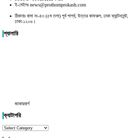
ই-মেইলঃ news@prothomprokash.com
ঠিকানাঃ বাসা নং-৪৩ (৫ম তলা) পূর্ব পার্শ্ব, উত্তর কাফরুল, ঢাকা ক্যান্টনমেন্ট,
ঢাকা-১২০৬।
গ্যালারি
জাকারবার্গ
ক্যাটাগরি
ক্যাটাগরি