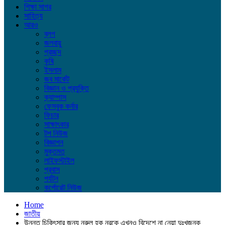
শিক্ষা সাগর
সাহিত্য
আরও
ব্লগ
জলবায়ু
প্রচ্ছদ
কৃষি
ইসলাম
জব মার্কেট
বিজ্ঞান ও প্রযুক্তি
ক্যাম্পাস
ফেসবুক কর্নার
ফিচার
সাক্ষাৎকার
টপ নিউজ
বিজ্ঞাপন
মুক্তমত
লাইফস্টাইল
প্রবাস
পর্যটন
কর্পোরেট নিউজ
Home
জাতীয়
উন্নত চিকিৎসার জন্য নুরুল হক নূরকে এখনও বিদেশে না নেয়া দুঃখজনক