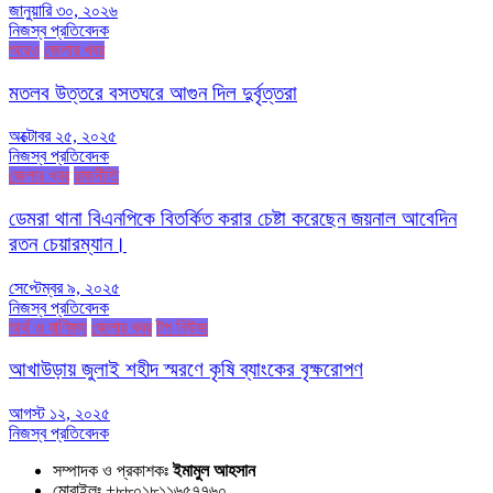
জানুয়ারি ৩০, ২০২৬
নিজস্ব প্রতিবেদক
আরও
জেলার খবর
মতলব উত্তরে বসতঘরে আগুন দিল দুর্বৃত্তরা
অক্টোবর ২৫, ২০২৫
নিজস্ব প্রতিবেদক
জেলার খবর
রাজনীতি
ডেমরা থানা বিএনপিকে বিতর্কিত করার চেষ্টা করেছেন জয়নাল আবেদিন
রতন চেয়ারম্যান।
সেপ্টেম্বর ৯, ২০২৫
নিজস্ব প্রতিবেদক
অর্থ ও বাণিজ্য
জেলার খবর
টপ নিউজ
আখাউড়ায় জুলাই শহীদ স্মরণে কৃষি ব্যাংকের বৃক্ষরোপণ
আগস্ট ১২, ২০২৫
নিজস্ব প্রতিবেদক
সম্পাদক ও প্রকাশকঃ
ইমামুল আহসান
মোবাইলঃ +৮৮০১৮১১৬৫৭৭৬০