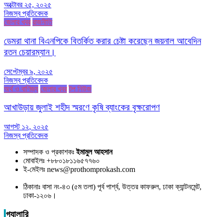
অক্টোবর ২৫, ২০২৫
নিজস্ব প্রতিবেদক
জেলার খবর
রাজনীতি
ডেমরা থানা বিএনপিকে বিতর্কিত করার চেষ্টা করেছেন জয়নাল আবেদিন
রতন চেয়ারম্যান।
সেপ্টেম্বর ৯, ২০২৫
নিজস্ব প্রতিবেদক
অর্থ ও বাণিজ্য
জেলার খবর
টপ নিউজ
আখাউড়ায় জুলাই শহীদ স্মরণে কৃষি ব্যাংকের বৃক্ষরোপণ
আগস্ট ১২, ২০২৫
নিজস্ব প্রতিবেদক
সম্পাদক ও প্রকাশকঃ
ইমামুল আহসান
মোবাইলঃ +৮৮০১৮১১৬৫৭৭৬০
ই-মেইলঃ news@prothomprokash.com
ঠিকানাঃ বাসা নং-৪৩ (৫ম তলা) পূর্ব পার্শ্ব, উত্তর কাফরুল, ঢাকা ক্যান্টনমেন্ট,
ঢাকা-১২০৬।
গ্যালারি