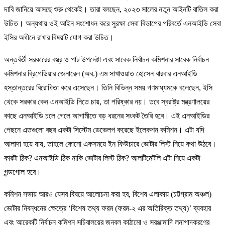
দাবি জানিয়ে আসছে শুরু থেকেই। তারা বলছেন, ২০২৩ সালের নতুন আইনটি বাতিল করা
উচিত। অন্যথায় ওই আইন সংশোধন করে সুরক্ষা সেবা বিভাগের পরিবর্তে এনআইডি সেবা
ইসির অধীনে রাখার বিষয়টি যোগ করা উচিত।
অন্তর্বর্তী সরকারের বস্ত্র ও পাট উপদেষ্টা এবং সাবেক নির্বাচন কমিশনার সাবেক নির্বাচন
কমিশনার ব্রিগেডিয়ার জেনারেল (অব.) এম সাখাওয়াত হোসেন বারবার এনআইডি
হস্তান্তরের বিরোধিতা করে এসেছেন। তিনি বিভিন্ন সময় গণমাধ্যমকে বলেছেন, ইসি
থেকে সরকার কেন এনআইডি নিতে চায়, তা পরিষ্কার নয়। তবে স্বরাষ্ট্র মন্ত্রণালয়ের
কাছে এনআইডি চলে গেলে আগামীতে বড় ধরনের সংকট তৈরি হবে। এই এনআইডির
পেছনে এতগুলো বছর একটা সিস্টেম ডেভেলপ করেছে ইলেকশন কমিশন। এটা যদি
আলাদা হয়ে যায়, তাহলে কোনো একসময়ে ইন ফিউচারে ভোটার লিস্ট নিয়ে কথা উঠবে।
কারটা ঠিক? এনআইডি ঠিক নাকি ভোটার লিস্ট ঠিক? আলটিমেটলি এটা নিয়ে একটা
গন্ডগোল হবে।
কমিশন সভায় আরও যেসব বিষয়ে আলোচনা করা হব, বিশেষ এলাকায় (চট্টগ্রাম অঞ্চল)
ভোটার নিবন্ধনের ক্ষেত্রে ‘বিশেষ তথ্য ফরম (ফরম-২ এর অতিরিক্ত তথ্য)’ ব্যবহার
এবং আরেকটি নির্বাচন কমিশন সচিবালয়ের জনবল কাঠামো ও সরঞ্জামাদি লনাগাদকরণের