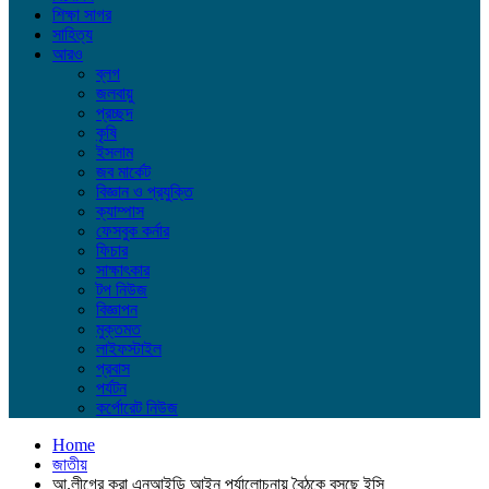
শিক্ষা সাগর
সাহিত্য
আরও
ব্লগ
জলবায়ু
প্রচ্ছদ
কৃষি
ইসলাম
জব মার্কেট
বিজ্ঞান ও প্রযুক্তি
ক্যাম্পাস
ফেসবুক কর্নার
ফিচার
সাক্ষাৎকার
টপ নিউজ
বিজ্ঞাপন
মুক্তমত
লাইফস্টাইল
প্রবাস
পর্যটন
কর্পোরেট নিউজ
Home
জাতীয়
আ.লীগের করা এনআইডি আইন পর্যালোচনায় বৈঠকে বসছে ইসি