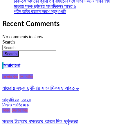
ঢাকা-১৭ আসনের প্রার্থী তপু রায়হানের সঙ্গে সাংবাদিকদের মতবিনিময়
মাগুরায় সড়ক দুর্ঘটনায় সাংবাদিকসহ আহত ৬
শহীদ জহির রায়হান স্মরণে শ্রদ্ধাঞ্জলি
Recent Comments
No comments to show.
Search
Search
সারাবাংলা
জেলার খবর
টপ নিউজ
মাগুরায় সড়ক দুর্ঘটনায় সাংবাদিকসহ আহত ৬
জানুয়ারি ৩০, ২০২৬
নিজস্ব প্রতিবেদক
আরও
জেলার খবর
মতলব উত্তরে বসতঘরে আগুন দিল দুর্বৃত্তরা