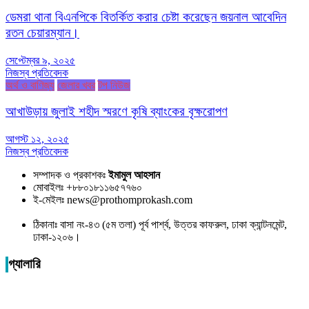
ডেমরা থানা বিএনপিকে বিতর্কিত করার চেষ্টা করেছেন জয়নাল আবেদিন
রতন চেয়ারম্যান।
সেপ্টেম্বর ৯, ২০২৫
নিজস্ব প্রতিবেদক
অর্থ ও বাণিজ্য
জেলার খবর
টপ নিউজ
আখাউড়ায় জুলাই শহীদ স্মরণে কৃষি ব্যাংকের বৃক্ষরোপণ
আগস্ট ১২, ২০২৫
নিজস্ব প্রতিবেদক
সম্পাদক ও প্রকাশকঃ
ইমামুল আহসান
মোবাইলঃ +৮৮০১৮১১৬৫৭৭৬০
ই-মেইলঃ news@prothomprokash.com
ঠিকানাঃ বাসা নং-৪৩ (৫ম তলা) পূর্ব পার্শ্ব, উত্তর কাফরুল, ঢাকা ক্যান্টনমেন্ট,
ঢাকা-১২০৬।
গ্যালারি