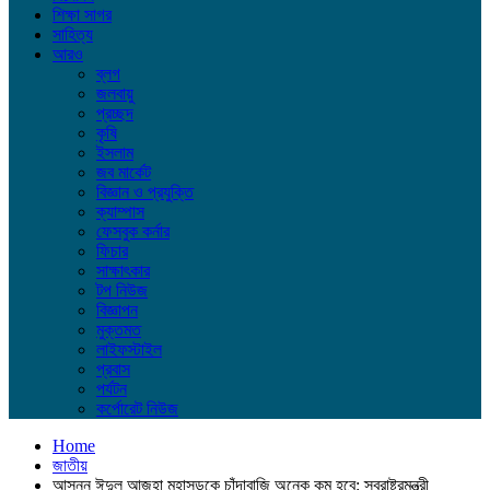
শিক্ষা সাগর
সাহিত্য
আরও
ব্লগ
জলবায়ু
প্রচ্ছদ
কৃষি
ইসলাম
জব মার্কেট
বিজ্ঞান ও প্রযুক্তি
ক্যাম্পাস
ফেসবুক কর্নার
ফিচার
সাক্ষাৎকার
টপ নিউজ
বিজ্ঞাপন
মুক্তমত
লাইফস্টাইল
প্রবাস
পর্যটন
কর্পোরেট নিউজ
Home
জাতীয়
আসন্ন ঈদুল আজহা মহাসড়কে চাঁদাবাজি অনেক কম হবে: স্বরাষ্ট্রমন্ত্রী