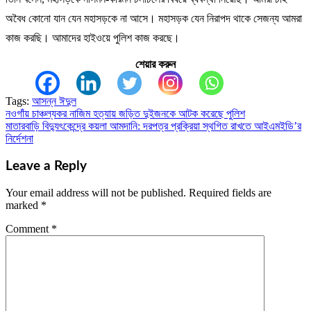
অবৈধ কোনো যান যেন মহাসড়কে না আসে। মহাসড়ক যেন নিরাপদ থাকে সেজন্য আমরা
কাজ করছি। আমাদের হাইওয়ে পুলিশ কাজ করছে।
শেয়ার করুন
Tags:
আসন্ন ঈদুল
নওগাঁয় চাঞ্চল্যকর নাজিম হত্যায় জড়িত দুইজনকে আটক করেছে পুলিশ
Post
মাতারবাড়ি বিদ্যুৎকেন্দ্রে কয়লা আমদানি: দরপত্র প্রক্রিয়া স্থগিত রাখতে আইএমইডি’র
navigation
নির্দেশনা
Leave a Reply
Your email address will not be published.
Required fields are
marked
*
Comment
*