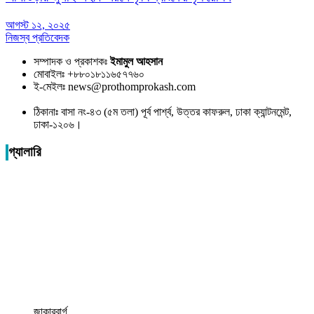
আগস্ট ১২, ২০২৫
নিজস্ব প্রতিবেদক
সম্পাদক ও প্রকাশকঃ
ইমামুল আহসান
মোবাইলঃ +৮৮০১৮১১৬৫৭৭৬০
ই-মেইলঃ news@prothomprokash.com
ঠিকানাঃ বাসা নং-৪৩ (৫ম তলা) পূর্ব পার্শ্ব, উত্তর কাফরুল, ঢাকা ক্যান্টনমেন্ট,
ঢাকা-১২০৬।
গ্যালারি
জাকারবার্গ