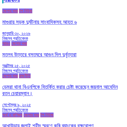
সারাবাংলা
জেলার খবর
টপ নিউজ
মাগুরায় সড়ক দুর্ঘটনায় সাংবাদিকসহ আহত ৬
জানুয়ারি ৩০, ২০২৬
নিজস্ব প্রতিবেদক
আরও
জেলার খবর
মতলব উত্তরে বসতঘরে আগুন দিল দুর্বৃত্তরা
অক্টোবর ২৫, ২০২৫
নিজস্ব প্রতিবেদক
জেলার খবর
রাজনীতি
ডেমরা থানা বিএনপিকে বিতর্কিত করার চেষ্টা করেছেন জয়নাল আবেদিন
রতন চেয়ারম্যান।
সেপ্টেম্বর ৯, ২০২৫
নিজস্ব প্রতিবেদক
অর্থ ও বাণিজ্য
জেলার খবর
টপ নিউজ
আখাউড়ায় জুলাই শহীদ স্মরণে কৃষি ব্যাংকের বৃক্ষরোপণ