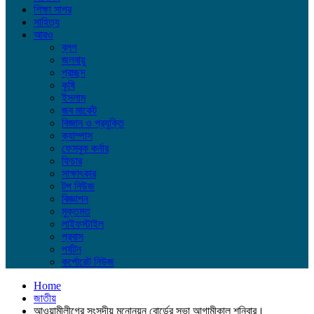
শিক্ষা সাগর
সাহিত্য
আরও
ব্লগ
জলবায়ু
প্রচ্ছদ
কৃষি
ইসলাম
জব মার্কেট
বিজ্ঞান ও প্রযুক্তি
ক্যাম্পাস
ফেসবুক কর্নার
ফিচার
সাক্ষাৎকার
টপ নিউজ
বিজ্ঞাপন
মুক্তমত
লাইফস্টাইল
প্রবাস
পর্যটন
কর্পোরেট নিউজ
Home
জাতীয়
আওয়ামীলীগের সংসদীয় মনোনয়ন বোর্ডের সভা আগামীকাল শনিবার।