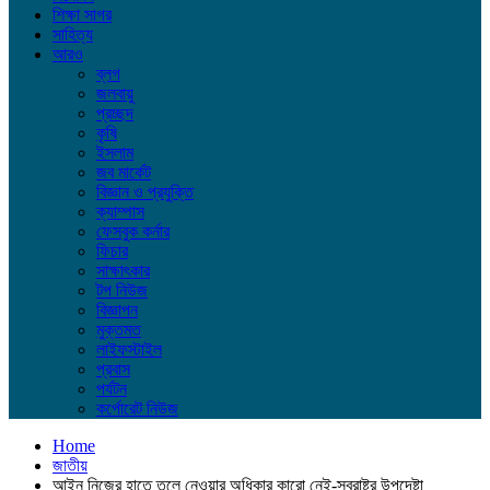
শিক্ষা সাগর
সাহিত্য
আরও
ব্লগ
জলবায়ু
প্রচ্ছদ
কৃষি
ইসলাম
জব মার্কেট
বিজ্ঞান ও প্রযুক্তি
ক্যাম্পাস
ফেসবুক কর্নার
ফিচার
সাক্ষাৎকার
টপ নিউজ
বিজ্ঞাপন
মুক্তমত
লাইফস্টাইল
প্রবাস
পর্যটন
কর্পোরেট নিউজ
Home
জাতীয়
আইন নিজের হাতে তুলে নেওয়ার অধিকার কারো নেই-স্বরাষ্ট্র উপদেষ্টা