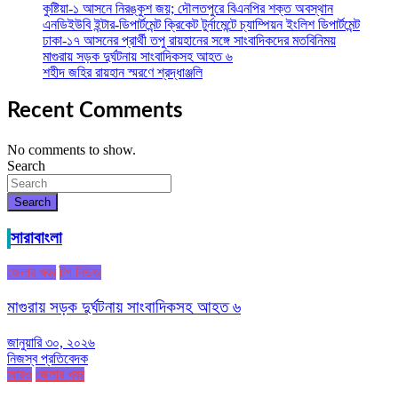
কুষ্টিয়া-১ আসনে নিরঙ্কুশ জয়; দৌলতপুরে বিএনপির শক্ত অবস্থান
এনডিইউবি ইন্টার-ডিপার্টমেন্ট ক্রিকেট টুর্নামেন্টে চ্যাম্পিয়ন ইংলিশ ডিপার্টমেন্ট
ঢাকা-১৭ আসনের প্রার্থী তপু রায়হানের সঙ্গে সাংবাদিকদের মতবিনিময়
মাগুরায় সড়ক দুর্ঘটনায় সাংবাদিকসহ আহত ৬
শহীদ জহির রায়হান স্মরণে শ্রদ্ধাঞ্জলি
Recent Comments
No comments to show.
Search
Search
সারাবাংলা
জেলার খবর
টপ নিউজ
মাগুরায় সড়ক দুর্ঘটনায় সাংবাদিকসহ আহত ৬
জানুয়ারি ৩০, ২০২৬
নিজস্ব প্রতিবেদক
আরও
জেলার খবর