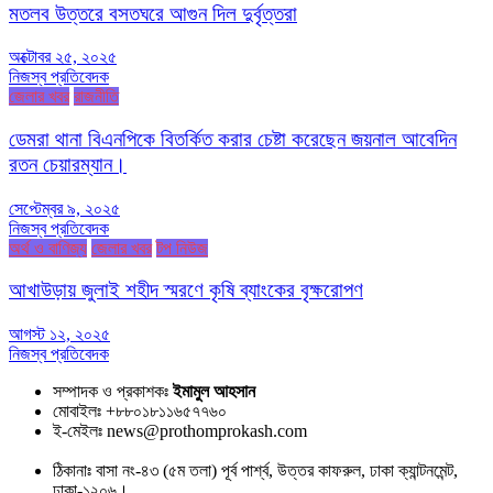
মতলব উত্তরে বসতঘরে আগুন দিল দুর্বৃত্তরা
অক্টোবর ২৫, ২০২৫
নিজস্ব প্রতিবেদক
জেলার খবর
রাজনীতি
ডেমরা থানা বিএনপিকে বিতর্কিত করার চেষ্টা করেছেন জয়নাল আবেদিন
রতন চেয়ারম্যান।
সেপ্টেম্বর ৯, ২০২৫
নিজস্ব প্রতিবেদক
অর্থ ও বাণিজ্য
জেলার খবর
টপ নিউজ
আখাউড়ায় জুলাই শহীদ স্মরণে কৃষি ব্যাংকের বৃক্ষরোপণ
আগস্ট ১২, ২০২৫
নিজস্ব প্রতিবেদক
সম্পাদক ও প্রকাশকঃ
ইমামুল আহসান
মোবাইলঃ +৮৮০১৮১১৬৫৭৭৬০
ই-মেইলঃ news@prothomprokash.com
ঠিকানাঃ বাসা নং-৪৩ (৫ম তলা) পূর্ব পার্শ্ব, উত্তর কাফরুল, ঢাকা ক্যান্টনমেন্ট,
ঢাকা-১২০৬।