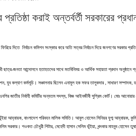
র প্রতিষ্ঠা করাই অন্তর্বর্তী সরকারের প
িয়ে দিতে নির্বাচন কমিশন সংস্কার করে অতি সত্বর নির্বাচন দিয়ে জনগণের সরকার প্রতিষ্
িরোধী ছাত্র-জনতা আন্দোলনে হতাহতদের সাথে মতবিনিময় ও আর্থিক সহায়তা প্রদান অনুষ্ঠানে
শন, যুব কল্যাণ কর্মসূচি। সঞ্চালনায় ছিলেন এনামুল হক সফর তালুকদার , সাধারণ সম্পাদক, 
িএনপির জাতীয় নির্বাহী কমিটির অন্যতম সদস্য, বিজ্ঞ আইনজীবী সুপ্রিম কোর্ট। মোঃ আনোয়া
ভূঁইয়া আহ্বায়ক, বাংলাদেশ পরিবহন মালিক সমিতি। আবুল হোসেন সিনিয়র যুগ্ম আহ্বায়ক, 
লিম সরকার। শওকত চৌধুরী পিটার, মেহেদী হাসান সেলিম ভূঁইয়া, খন্দকার মাহবুব হোসেন তুষা