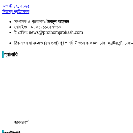
আগস্ট ১২, ২০২৫
নিজস্ব প্রতিবেদক
সম্পাদক ও প্রকাশকঃ
ইমামুল আহসান
মোবাইলঃ +৮৮০১৮১১৬৫৭৭৬০
ই-মেইলঃ news@prothomprokash.com
ঠিকানাঃ বাসা নং-৪৩ (৫ম তলা) পূর্ব পার্শ্ব, উত্তর কাফরুল, ঢাকা ক্যান্টনমেন্ট, ঢ
গ্যালারি
জাকারবার্গ