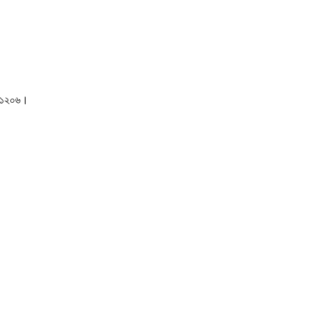
াকা-১২০৬।