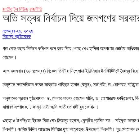
জাতীয়
টপ নিউজ
রাজনীতি
অতি সত্বর নির্বাচন দিয়ে জনগণের সরকা
নভেম্বর ২৬, ২০২৪
নিজস্ব প্রতিবেদক
গত ষোল বছরে নির্বাচন কমিশন ধংস করে দিয়ে গেছে শেখ হাসিনা জনগণের ভোটের অধিকার ফির
হোসেন।
আজ মঙ্গলবার (২৬ নভেম্বর) বিকেল তিনটায় ডিপ্লোমা ইঞ্জিনিয়ার ইনস্টিটিউটে বৈষম্য ব
অনুষ্ঠানে সভাপতিত্ব করেন ডাক্তার শাহিদুল হাসান (বাবুল), সভাপতি, ড. মোশারফ ফাউন্ডে
অনুষ্ঠানের প্রধান পৃষ্ঠপোষক- ড. খন্দকার মারুফ হোসেন সচিব, ড. মোশাররফ ফাউন্ডেশন, ব
সাধারণ সম্পাদক, ঢাকাস্থ দাউদকান্দি জাতীয়তাবাদী যুব ফোরাম।
এছাড়াও উপস্থিত ছিলেন মিয়া মোঃ মিজানুর রহমান, কেন্দ্রীয় শ্রমিক দল। সাইফুল আলম 
বিএনপি। জসিম উদ্দিন আহমেদ সিনিয়র যুগ্ম আহ্বায়ক, উপজেলা বিএনপি। নুর মোহাম্মদ সে