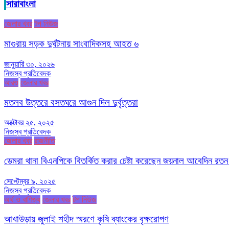
সারাবাংলা
জেলার খবর
টপ নিউজ
মাগুরায় সড়ক দুর্ঘটনায় সাংবাদিকসহ আহত ৬
জানুয়ারি ৩০, ২০২৬
নিজস্ব প্রতিবেদক
আরও
জেলার খবর
মতলব উত্তরে বসতঘরে আগুন দিল দুর্বৃত্তরা
অক্টোবর ২৫, ২০২৫
নিজস্ব প্রতিবেদক
জেলার খবর
রাজনীতি
ডেমরা থানা বিএনপিকে বিতর্কিত করার চেষ্টা করেছেন জয়নাল আবেদিন রতন
সেপ্টেম্বর ৯, ২০২৫
নিজস্ব প্রতিবেদক
অর্থ ও বাণিজ্য
জেলার খবর
টপ নিউজ
আখাউড়ায় জুলাই শহীদ স্মরণে কৃষি ব্যাংকের বৃক্ষরোপণ