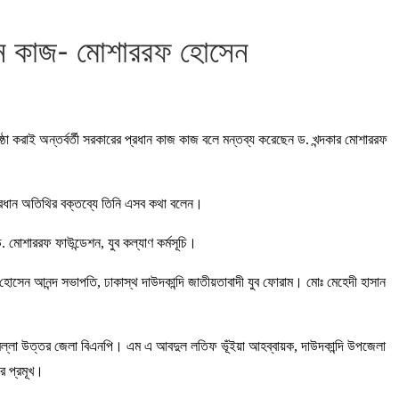
্রধান কাজ- মোশাররফ হোসেন
ঠা করাই অন্তর্বর্তী সরকারের প্রধান কাজ কাজ বলে মন্তব্য করেছেন ড. খন্দকার মোশাররফ
 প্রধান অতিথির বক্তব্যে তিনি এসব কথা বলেন।
ড. মোশাররফ ফাউন্ডেশন, যুব কল্যাণ কর্মসূচি।
র হোসেন আনন্দ সভাপতি, ঢাকাস্থ দাউদকান্দি জাতীয়তাবাদী যুব ফোরাম। মোঃ মেহেদী হাসান
কুমিল্লা উত্তর জেলা বিএনপি। এম এ আবদুল লতিফ ভূঁইয়া আহব্বায়ক, দাউদকান্দি উপজেলা
র প্রমূখ।