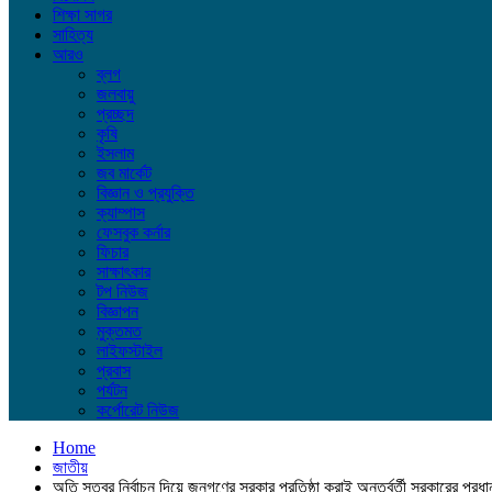
শিক্ষা সাগর
সাহিত্য
আরও
ব্লগ
জলবায়ু
প্রচ্ছদ
কৃষি
ইসলাম
জব মার্কেট
বিজ্ঞান ও প্রযুক্তি
ক্যাম্পাস
ফেসবুক কর্নার
ফিচার
সাক্ষাৎকার
টপ নিউজ
বিজ্ঞাপন
মুক্তমত
লাইফস্টাইল
প্রবাস
পর্যটন
কর্পোরেট নিউজ
Home
জাতীয়
অতি সত্বর নির্বাচন দিয়ে জনগণের সরকার প্রতিষ্ঠা করাই অন্তর্বর্তী সরকারের প