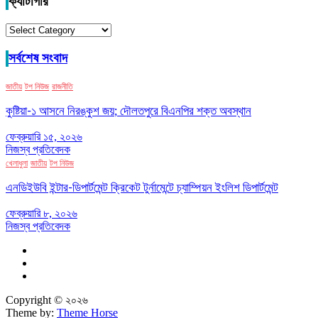
ক্যাটাগরি
ক্যাটাগরি
সর্বশেষ সংবাদ
জাতীয়
টপ নিউজ
রাজনীতি
কুষ্টিয়া-১ আসনে নিরঙ্কুশ জয়; দৌলতপুরে বিএনপির শক্ত অবস্থান
ফেব্রুয়ারি ১৫, ২০২৬
নিজস্ব প্রতিবেদক
খেলাধুলা
জাতীয়
টপ নিউজ
এনডিইউবি ইন্টার-ডিপার্টমেন্ট ক্রিকেট টুর্নামেন্টে চ্যাম্পিয়ন ইংলিশ ডিপার্টমেন্ট
ফেব্রুয়ারি ৮, ২০২৬
নিজস্ব প্রতিবেদক
Copyright © ২০২৬
Theme by:
Theme Horse