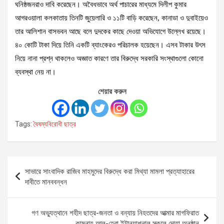
ঘনিষ্ঠজনরাও দাবি করেছেন। অবৈধভাবে অর্থ পাচারের মাধ্যমে দিলীপ কুমার
আগরওয়ালা কলকাতায় তিনটি জুয়েলারি ও ১১টি বাড়ি করেছেন, কানাডা ও দুবাইয়েও
তার আলিশান বাসভবন আছে বলে দুদকের কাছে দেওয়া অভিযোগে উল্লেখ রয়েছে।
৪০ কোটি টাকা দিয়ে তিনি একটি ব্যাংকেরও পরিচালক হয়েছেন। এসব টাকার উৎস
নিয়ে নানা প্রশ্ন থাকলেও অজ্ঞাত কারণে তার বিরুদ্ধে সরকারি সংস্থাগুলো কোনো
ব্যবস্থা নেয় না।
শেয়ার করুন
Tags:
বৈষম্যবিরোধী ছাত্র
Post
সাভারে সাংবাদিক রাজিব মাহমুদের বিরুদ্ধে করা মিথ্যা মামলা প্রত্যাহারের
navigation
দাবীতে মানববন্ধন
গণ অভ্যুত্থানে শহীদ ছাত্র-জনতা ও বন্যায় নিহতদের আত্মার মাগফিরাত
কামনায় আল-হেরা ইন্টান্যাশনাল স্কুলে দোয়া অনুষ্ঠান