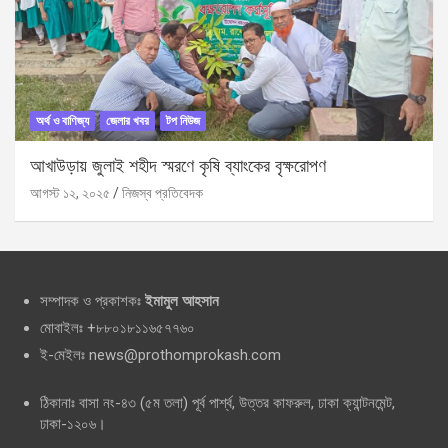
অর্থ ও বাণিজ্য
জেলার খবর
টপ নিউজ
আখাউড়ায় জুলাই শহীদ স্মরণে কৃষি ব্যাংকের বৃক্ষরোপণ
আগস্ট ১২, ২০২৫
নিজস্ব প্রতিবেদক
সম্পাদক ও প্রকাশকঃ
ইমামুল আহসান
মোবাইলঃ +৮৮০১৮১১৬৫৭৭৬০
ই-মেইলঃ news@prothomprokash.com
ঠিকানাঃ বাসা নং-৪৩ (৫ম তলা) পূর্ব পার্শ্ব, উত্তর কাফরুল, ঢাকা ক্যান্টনমেন্ট,
ঢাকা-১২০৬।