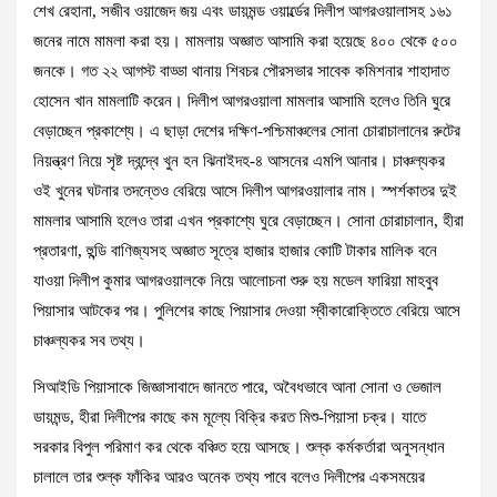
শেখ রেহানা, সজীব ওয়াজেদ জয় এবং ডায়মন্ড ওয়ার্ল্ডের দিলীপ আগরওয়ালাসহ ১৬১
জনের নামে মামলা করা হয়। মামলায় অজ্ঞাত আসামি করা হয়েছে ৪০০ থেকে ৫০০
জনকে। গত ২২ আগস্ট বাড্ডা থানায় শিবচর পৌরসভার সাবেক কমিশনার শাহাদাত
হোসেন খান মামলাটি করেন। দিলীপ আগরওয়ালা মামলার আসামি হলেও তিনি ঘুরে
বেড়াচ্ছেন প্রকাশ্যে। এ ছাড়া দেশের দক্ষিণ-পশ্চিমাঞ্চলের সোনা চোরাচালানের রুটের
নিয়ন্ত্রণ নিয়ে সৃষ্ট দ্বন্দ্বে খুন হন ঝিনাইদহ-৪ আসনের এমপি আনার। চাঞ্চল্যকর
ওই খুনের ঘটনার তদন্তেও বেরিয়ে আসে দিলীপ আগরওয়ালার নাম। স্পর্শকাতর দুই
মামলার আসামি হলেও তারা এখন প্রকাশ্যে ঘুরে বেড়াচ্ছেন। সোনা চোরাচালান, হীরা
প্রতারণা, হুন্ডি বাণিজ্যসহ অজ্ঞাত সূত্রে হাজার হাজার কোটি টাকার মালিক বনে
যাওয়া দিলীপ কুমার আগরওয়ালকে নিয়ে আলোচনা শুরু হয় মডেল ফারিয়া মাহবুব
পিয়াসার আটকের পর। পুলিশের কাছে পিয়াসার দেওয়া স্বীকারোক্তিতে বেরিয়ে আসে
চাঞ্চল্যকর সব তথ্য।
সিআইডি পিয়াসাকে জিজ্ঞাসাবাদে জানতে পারে, অবৈধভাবে আনা সোনা ও ভেজাল
ডায়মন্ড, হীরা দিলীপের কাছে কম মূল্যে বিক্রি করত মিশু-পিয়াসা চক্র। যাতে
সরকার বিপুল পরিমাণ কর থেকে বঞ্চিত হয়ে আসছে। শুল্ক কর্মকর্তারা অনুসন্ধান
চালালে তার শুল্ক ফাঁকির আরও অনেক তথ্য পাবে বলেও দিলীপের একসময়ের