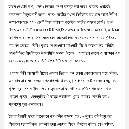
ট্যাক্স দেওয়ার কথা, সেটাও দিয়েছে কি না তদন্ত করা হবে। ডায়মন্ড ওয়ার্ল্ডের
কয়েকজন বিক্রয়কর্মী বলেন, দ্বাদশ জাতীয় সংসদ নির্বাচনের ছয় মাস আগে দিলীপ
আগরওয়ালাকে ৭৭০ কোটি টাকা জরিমানা করেছিল জাতীয় রাজস্ব বোর্ড। তখন
বিগত আওয়ামী লীগ সরকারের ভিভিআইপি একজন ব্যক্তি ফোন করে সেই জরিমানা
স্থগিত করে দেন। বিগত সরকারের ভিভিআইপির ফোনের পর লাল ফিতায় বন্দি হয়ে
যায় সব তদন্ত। দিলীপ কুমার আগরওয়ালা আওয়ামী লীগের সর্বশেষ দুই কমিটির
উপকমিটিতে শিল্পবিষয়ক উপকমিটির সদস্য ছিলেন। ওবায়দুল কাদের ও সালমান এফ
রহমানকে ম্যানেজ করে তিনি উপকমিটিতে জায়গা করে নেন।
এ ছাড়া তিনি আওয়ামী লীগের ডোনার ছিলেন এবং সোনা চোরাচালানের সঙ্গে জড়িত,
এলাকায় নানা অনিয়মের অভিযোগ পাওয়া গেছে। সর্বশেষ কোটা সংস্কার আন্দোলনে
পুলিশ প্রশাসনকে টাকা দিয়ে ছাত্র-জনতাকে পেটানোর অভিযোগও জানা গেছে
গোয়েন্দা সূত্রে। বৈষম্যবিরোধী ছাত্র আন্দোলনে খুনের মামলার আসামি হয়েও
প্রকাশ্যে ঘুরে বেড়াচ্ছেন।
বৈষম্যবিরোধী ছাত্র আন্দোলনে রাজধানীর বাড্ডায় গত ১৯ জুলাই গুলিবিদ্ধ হয়ে
শিবচরের সন্ন্যাসীরচর এলাকার হৃদয় হোসেন শিহাব নিহতের ঘটনায় শেখ হাসিনা,