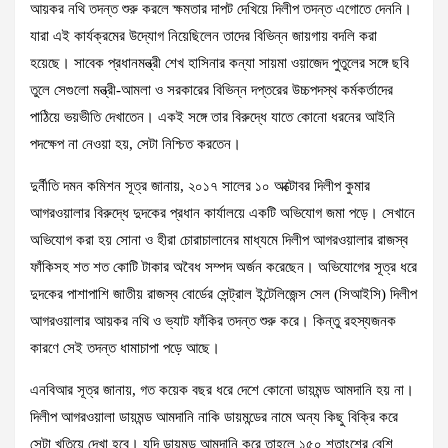
আয়কর নথি তদন্ত শুরু করলে ক্ষমতার দাপট দেখিয়ে দিলীপ তদন্ত এগোতে দেননি।
যারা এই কার্যক্রমের উদ্যোগ নিয়েছিলেন তাদের বিভিন্ন জায়গায় বদলি করা
হয়েছে। সাবেক প্রধানমন্ত্রী শেখ হাসিনার কন্যা সায়মা ওয়াজেদ পুতুলের সঙ্গে ছবি
তুলে সেগুলো মন্ত্রী-আমলা ও সরকারের বিভিন্ন দপ্তরের উচ্চপদস্থ কর্মকর্তাদের
পাঠিয়ে ভয়ভীতি দেখাতেন। একই সঙ্গে তার বিরুদ্ধে যাতে কোনো ধরনের আইনি
পদক্ষেপ না নেওয়া হয়, সেটা নিশ্চিত করতেন।
দুর্নীতি দমন কমিশন সূত্র জানায়, ২০১৭ সালের ১০ অক্টোবর দিলীপ কুমার
আগরওয়ালার বিরুদ্ধে দুদকের প্রধান কার্যালয়ে একটি অভিযোগ জমা পড়ে। সেখানে
অভিযোগ করা হয় সোনা ও হীরা চোরাচালানের মাধ্যমে দিলীপ আগরওয়ালার রাজস্ব
ফাঁকিসহ শত শত কোটি টাকার অবৈধ সম্পদ অর্জন করেছেন। অভিযোগের সূত্র ধরে
দুদকের পাশাপাশি জাতীয় রাজস্ব বোর্ডের সেন্ট্রাল ইন্টেলিজেন্স সেল (সিআইসি) দিলীপ
আগরওয়ালার আয়কর নথি ও ভ্যাট ফাঁকির তদন্ত শুরু করে। কিন্তু রহস্যজনক
কারণে সেই তদন্ত ধামাচাপা পড়ে আছে।
এনবিআর সূত্র জানায়, গত কয়েক বছর ধরে দেশে কোনো ডায়মন্ড আমদানি হয় না।
দিলীপ আগরওয়ালা ডায়মন্ড আমদানি নাকি ডায়মন্ডের নামে অন্য কিছু বিক্রি করে
সেটা খতিয়ে দেখা হবে। যদি ডায়মন্ড আমদানি করে তাহলে ১৫০ শতাংশের বেশি