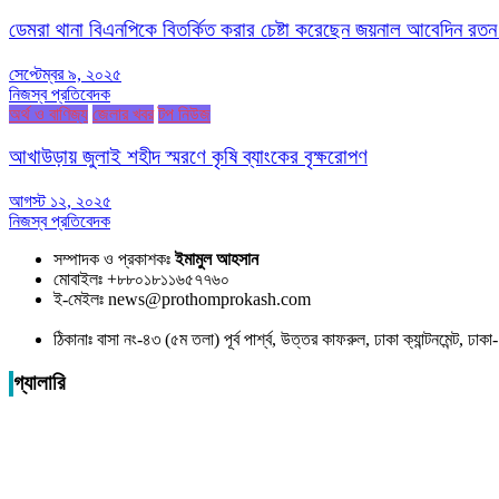
ডেমরা থানা বিএনপিকে বিতর্কিত করার চেষ্টা করেছেন জয়নাল আবেদিন রতন
সেপ্টেম্বর ৯, ২০২৫
নিজস্ব প্রতিবেদক
অর্থ ও বাণিজ্য
জেলার খবর
টপ নিউজ
আখাউড়ায় জুলাই শহীদ স্মরণে কৃষি ব্যাংকের বৃক্ষরোপণ
আগস্ট ১২, ২০২৫
নিজস্ব প্রতিবেদক
সম্পাদক ও প্রকাশকঃ
ইমামুল আহসান
মোবাইলঃ +৮৮০১৮১১৬৫৭৭৬০
ই-মেইলঃ news@prothomprokash.com
ঠিকানাঃ বাসা নং-৪৩ (৫ম তলা) পূর্ব পার্শ্ব, উত্তর কাফরুল, ঢাকা ক্যান্টনমেন্ট, ঢ
গ্যালারি