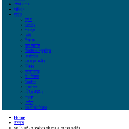
শিক্ষা সাগর
সাহিত্য
আরও
ব্লগ
জলবায়ু
প্রচ্ছদ
কৃষি
ইসলাম
জব মার্কেট
বিজ্ঞান ও প্রযুক্তি
ক্যাম্পাস
ফেসবুক কর্নার
ফিচার
সাক্ষাৎকার
টপ নিউজ
বিজ্ঞাপন
মুক্তমত
লাইফস্টাইল
প্রবাস
পর্যটন
কর্পোরেট নিউজ
Home
ইসলাম
৯৪ দিনেই কোরআনের হাফেজ ৯ বছরের নুসাইব