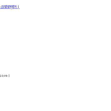
 চেয়ারম্যান।
াকা-১২০৬।