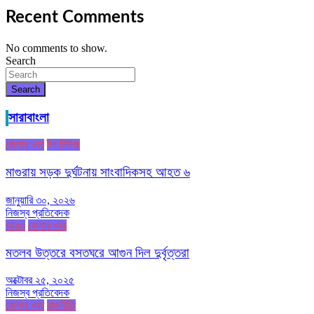
Recent Comments
No comments to show.
Search
Search
সারাবাংলা
জেলার খবর
টপ নিউজ
মাগুরায় সড়ক দুর্ঘটনায় সাংবাদিকসহ আহত ৬
জানুয়ারি ৩০, ২০২৬
নিজস্ব প্রতিবেদক
আরও
জেলার খবর
মতলব উত্তরে বসতঘরে আগুন দিল দুর্বৃত্তরা
অক্টোবর ২৫, ২০২৫
নিজস্ব প্রতিবেদক
জেলার খবর
রাজনীতি