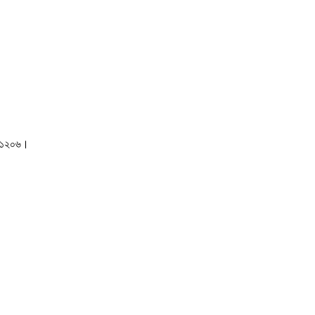
াকা-১২০৬।