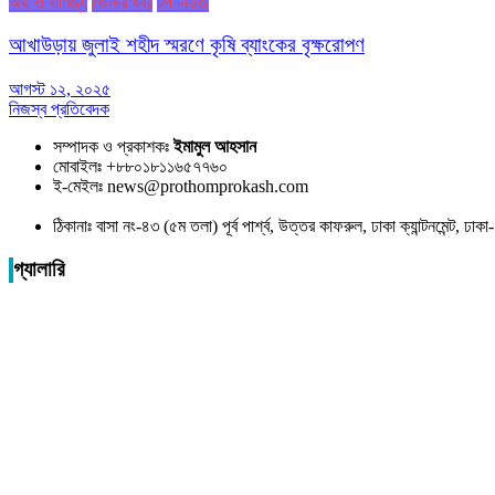
অর্থ ও বাণিজ্য
জেলার খবর
টপ নিউজ
আখাউড়ায় জুলাই শহীদ স্মরণে কৃষি ব্যাংকের বৃক্ষরোপণ
আগস্ট ১২, ২০২৫
নিজস্ব প্রতিবেদক
সম্পাদক ও প্রকাশকঃ
ইমামুল আহসান
মোবাইলঃ +৮৮০১৮১১৬৫৭৭৬০
ই-মেইলঃ news@prothomprokash.com
ঠিকানাঃ বাসা নং-৪৩ (৫ম তলা) পূর্ব পার্শ্ব, উত্তর কাফরুল, ঢাকা ক্যান্টনমেন্ট, ঢ
গ্যালারি