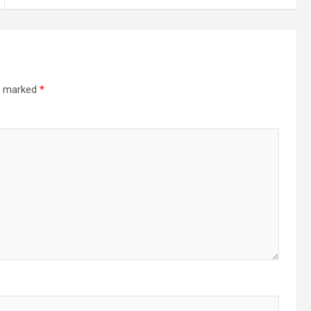
re marked
*