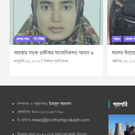
জেলার খবর
টপ নিউজ
আরও
জেলার খ
মাগুরায় সড়ক দুর্ঘটনায় সাংবাদিকসহ আহত ৬
মতলব উত্তরে
জানুয়ারি ৩০, ২০২৬
নিজস্ব প্রতিবেদক
অক্টোবর ২৫, ২০
সম্পাদক ও প্রকাশকঃ
ইমামুল আহসান
গ্যালারি
মোবাইলঃ +৮৮০১৮১১৬৫৭৭৬০
ই-মেইলঃ news@prothomprokash.com
ঠিকানাঃ বাসা নং-৪৩ (৫ম তলা) পূর্ব পার্শ্ব, উত্তর