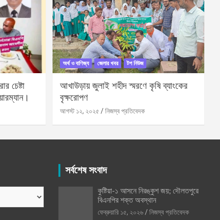
অর্থ ও বাণিজ্য
জেলার খবর
টপ নিউজ
র চেষ্টা
আখাউড়ায় জুলাই শহীদ স্মরণে কৃষি ব্যাংকের
য়ারম্যান।
বৃক্ষরোপণ
আগস্ট ১২, ২০২৫
নিজস্ব প্রতিবেদক
সর্বশেষ সংবাদ
কুষ্টিয়া-১ আসনে নিরঙ্কুশ জয়; দৌলতপুরে
বিএনপির শক্ত অবস্থান
ফেব্রুয়ারি ১৫, ২০২৬
নিজস্ব প্রতিবেদক