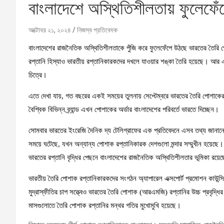
বাংলাদেশে অস্থিতিশীলতায় ফুলেফে
অক্টোবর ২১, ২০২৪
নিজস্ব প্রতিবেদক
বাংলাদেশের রাজনৈতিক অস্থিতিশীলতাকে পুঁজি করে ফুলেফেঁপে উঠছে ভারতের তৈরি
রপ্তানি হিস্যাও ভারতীয় রপ্তানিকারকদের দখলে যাওয়ার শঙ্কা তৈরি হয়েছে। আর এ
চিত্রে।
এতে দেখা যায়, গত বছরের একই সময়ের তুলনায় সেপ্টেম্বরে ভারতের তৈরি পোশাকের
বৈশ্বিক বিভিন্ন ব্র্যান্ড এখন পোশাকের অর্ডার বাংলাদেশের পরিবর্তে ভারতে দিচ্ছেন।
সোমবার ভারতের ইংরেজি দৈনিক দ্য টেলিগ্রাফের এক প্রতিবেদনে এসব তথ্য জানা
সময়ে ঘটেছে, যখন অন্যান্য পোশাক রপ্তানিকারক দেশগুলো মন্দার সম্মুখীন হয়েছে। ম
ভারতের রপ্তানি বৃদ্ধির পেছনে বাংলাদেশের রাজনৈতিক অস্থিতিশীলতার ভূমিকা রয়ে
ভারতীয় তৈরি পোশাক রপ্তানিকারকদের সংগঠন অ্যাপারেল এক্সপোর্ট প্রমোশন কাউন্স
মুদ্রাস্ফীতির চাপ সত্ত্বেও ভারতের তৈরি পোশাক (আরএমজি) রপ্তানির উচ্চ প্রবৃদ্
মাসগুলোতে তৈরি পোশাক রপ্তানির মন্থর গতির মুখোমুখি হয়েছে।