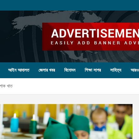
আইন আদালত
জেলার খবর
বিনোদন
শিক্ষা সাগর
সাহিত্য
আরও
োশাক খাত