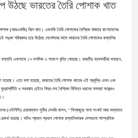
ঁপে উঠছে ভারতের তৈরি পোশাক খাত
 পোশাক (আরএমজি) শিল্প খাত। এমনকি তৈরি পোশাকের বৈশ্বিক বাজারে বাংলাদেশের
ই শঙ্কা পরিষ্কার হয়ে উঠেছে সেপ্টেম্বর মাসে ভারতের তৈরি পোশাকের রপ্তানির
 রপ্তানি একলাফে ১৭ দশমিক ৩ শতাংশ বৃদ্ধি পেয়েছে। ভারতীয় ব্যবসায়ীরা বলছেন,
নো হয়েছে। এতে বলা হয়েছে, ভারতের তৈরি পোশাক খাতের এই প্রবৃদ্ধি এমন এক
ুদ্রাস্ফীতি ও সরবরাহ চেইনে বিঘ্ন-সহ বৈশ্বিক বিভিন্ন ধরনের সমস্যা সত্ত্বেও
ছে।
িলের (এইপিসি) চেয়ারম্যান সুধীর সেখরি বলেন, ‘‘বিশ্বজুড়ে নানা সংকট আর অব্যাহত
ধির রেকর্ড হয়েছে। যদিও প্রধান প্রধান পোশাক রপ্তানিকারক দেশগুলো সাম্প্রতিক