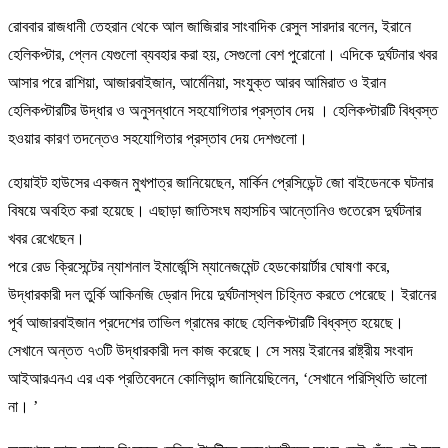
রোববার রাজধানী তেহরান থেকে আল জাজিরার সাংবাদিক রেসুল সারদার বলেন, ইরানে
হেলিকপ্টার, প্লেন যেগুলো ব্যবহার করা হয়, সেগুলো বেশ পুরোনো। এদিকে দুর্ঘটনার খবর
আসার পরে রাশিয়া, আজারবাইজান, আর্মেনিয়া, সংযুক্ত আরব আমিরাত ও ইরান
হেলিকপ্টারটির উদ্ধার ও অনুসন্ধানে সহযোগিতার প্রস্তাব দেয় । হেলিকপ্টারটি বিধ্বস্ত
হওয়ার কারণ তদন্তেও সহযোগিতার প্রস্তাব দেয় দেশগুলো।
হোয়াইট হাউসের একজন মুখপাত্র জানিয়েছেন, মার্কিন প্রেসিডেন্ট জো বাইডেনকে ঘটনার
বিষয়ে অবহিত করা হয়েছে। এছাড়া জাতিসংঘ মহাসচিব আন্তোনিও গুতেরেস দুর্ঘটনার
খবর রেখেছেন।
পরে রেড ক্রিসেন্টের ন্যাশনাল ইমার্জেন্সি ম্যানেজমেন্ট হেডকোয়ার্টার ঘোষণা করে,
উদ্ধারকারী দল তুর্কি আকিনজি ড্রোন দিয়ে দুর্ঘটনাস্থল চিহ্নিত করতে পেরেছে। ইরানের
পূর্ব আজারবাইজান প্রদেশের তাভিল গ্রামের কাছে হেলিকপ্টারটি বিধ্বস্ত হয়েছে।
সেখানে অন্তত ৭৩টি উদ্ধারকারী দল কাজ করেছে। সে সময় ইরানের রাষ্ট্রীয় সংবাদ
আইআরএনএ এর এক প্রতিবেদনে কোলিভান্দ জানিয়েছিলেন, ‘সেখানে পরিস্থিতি ভালো
না। ’