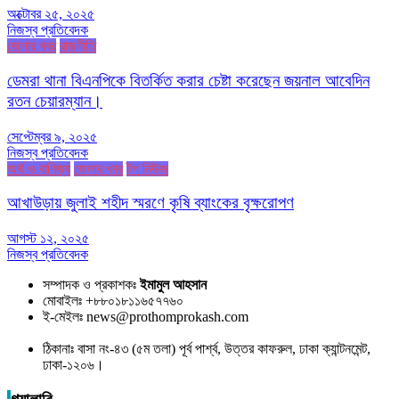
অক্টোবর ২৫, ২০২৫
নিজস্ব প্রতিবেদক
জেলার খবর
রাজনীতি
ডেমরা থানা বিএনপিকে বিতর্কিত করার চেষ্টা করেছেন জয়নাল আবেদিন
রতন চেয়ারম্যান।
সেপ্টেম্বর ৯, ২০২৫
নিজস্ব প্রতিবেদক
অর্থ ও বাণিজ্য
জেলার খবর
টপ নিউজ
আখাউড়ায় জুলাই শহীদ স্মরণে কৃষি ব্যাংকের বৃক্ষরোপণ
আগস্ট ১২, ২০২৫
নিজস্ব প্রতিবেদক
সম্পাদক ও প্রকাশকঃ
ইমামুল আহসান
মোবাইলঃ +৮৮০১৮১১৬৫৭৭৬০
ই-মেইলঃ news@prothomprokash.com
ঠিকানাঃ বাসা নং-৪৩ (৫ম তলা) পূর্ব পার্শ্ব, উত্তর কাফরুল, ঢাকা ক্যান্টনমেন্ট,
ঢাকা-১২০৬।