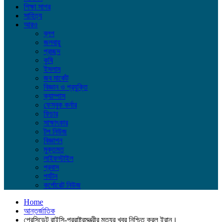
শিক্ষা সাগর
সাহিত্য
আরও
ব্লগ
জলবায়ু
প্রচ্ছদ
কৃষি
ইসলাম
জব মার্কেট
বিজ্ঞান ও প্রযুক্তি
ক্যাম্পাস
ফেসবুক কর্নার
ফিচার
সাক্ষাৎকার
টপ নিউজ
বিজ্ঞাপন
মুক্তমত
লাইফস্টাইল
প্রবাস
পর্যটন
কর্পোরেট নিউজ
Home
আন্তর্জাতিক
প্রেসিডেন্ট রাইসি-পররাষ্ট্রমন্ত্রীর মৃত্যুর খবর নিশ্চিত করল ইরান।