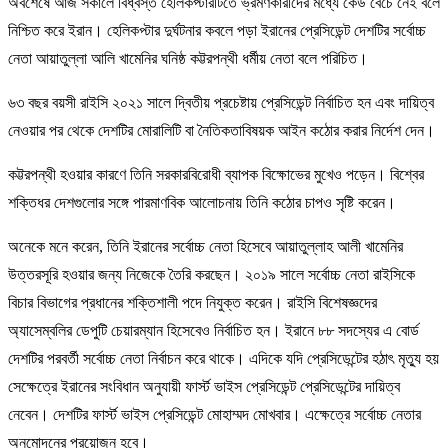
অবশেষে আজ সকালে বিধ্বস্ত হেলিকপ্টারটিতে ভ্রমণকারীদের মধ্যে কেউ বেঁচে নেই বলে
নিশ্চিত করে ইরান। হেলিকপ্টার দুর্ঘটনার কবলে পড়া ইরানের প্রেসিডেন্ট দেশটির সর্বোচ্চ
নেতা আয়াতুল্লা আলি খামেনির ঘনিষ্ঠ কট্টরপন্থী ধর্মীয় নেতা বলে পরিচিত।
৬৩ বছর বয়সী রাইসি ২০২১ সালে দ্বিতীয় প্রচেষ্টায় প্রেসিডেন্ট নির্বাচিত হন এবং দায়িত্ব
নেওয়ার পর থেকে দেশটির মোরালিটি বা নৈতিকতাবিষয়ক আইন কঠোর করার নির্দেশ দেন।
কট্টরপন্থী হওয়ার কারণে তিনি সরকারবিরোধী ব্যাপক বিক্ষোভের মুখেও পড়েন। বিশ্বের
শক্তিধর দেশগুলোর সঙ্গে পারমাণবিক আলোচনায় তিনি কঠোর চাপও সৃষ্টি করেন।
অনেকে মনে করেন, তিনি ইরানের সর্বোচ্চ নেতা হিসেবে আয়াতুল্লাহ আলী খামেনির
উত্তরসূরি হওয়ার জন্য নিজেকে তৈরি করছেন। ২০১৯ সালে সর্বোচ্চ নেতা রাইসিকে
বিচার বিভাগের প্রধানের শক্তিশালী পদে নিযুক্ত করেন। রাইসি বিশেষজ্ঞদের
অ্যাসেম্বলির ডেপুটি চেয়ারম্যান হিসেবেও নির্বাচিত হন। ইরানে ৮৮ সদস্যের এ বোর্ড
দেশটির পরবর্তী সর্বোচ্চ নেতা নির্বাচন করে থাকে। এদিকে যদি প্রেসিডেন্টের হঠাৎ মৃত্যু হয়
সেক্ষেত্রে ইরানের সংবিধান অনুযায়ী ফার্স্ট ভাইস প্রেসিডেন্ট প্রেসিডেন্টের দায়িত্ব
নেবেন। দেশটির ফার্স্ট ভাইস প্রেসিডেন্ট মোহাম্মদ মোখবার। এক্ষেত্রে সর্বোচ্চ নেতার
অনুমোদনের প্রয়োজন হবে।