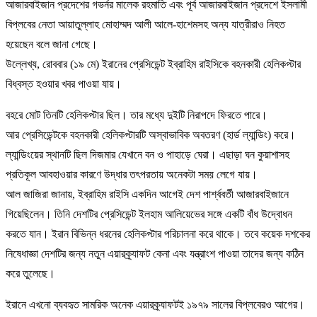
আজারবাইজান প্রদেশের গভর্নর মালেক রহমাতি এবং পূর্ব আজারবাইজান প্রদেশে ইসলামী
বিপ্লবের নেতা আয়াতুল্লাহ মোহাম্মদ আলী আলে-হাশেমসহ অন্য যাত্রীরাও নিহত
হয়েছেন বলে জানা গেছে।
উল্লেখ্য, রোববার (১৯ মে) ইরানের প্রেসিডেন্ট ইব্রাহিম রাইসিকে বহনকারী হেলিকপ্টার
বিধ্বস্ত হওয়ার খবর পাওয়া যায়।
বহরে মোট তিনটি হেলিকপ্টার ছিল। তার মধ্যে দুইটি নিরাপদে ফিরতে পারে।
আর প্রেসিডেন্টকে বহনকারী হেলিকপ্টারটি অস্বাভাবিক অবতরণ (হার্ড ল্যান্ডিং) করে।
ল্যান্ডিংয়ের স্থানটি ছিল দিজমার যেখানে বন ও পাহাড়ে ঘেরা। এছাড়া ঘন কুয়াশাসহ
প্রতিকূল আবহাওয়ার কারণে উদ্ধার তৎপরতায় অনেকটা সময় লেগে যায়।
আল জাজিরা জানায়, ইব্রাহিম রাইসি একদিন আগেই দেশ পার্শ্ববর্তী আজারবাইজানে
গিয়েছিলেন। তিনি দেশটির প্রেসিডেন্ট ইলহাম আলিয়েভের সঙ্গে একটি বাঁধ উদ্বোধন
করতে যান। ইরান বিভিন্ন ধরনের হেলিকপ্টার পরিচালনা করে থাকে। তবে কয়েক দশকের
নিষেধাজ্ঞা দেশটির জন্য নতুন এয়ারক্র্যাফট কেনা এবং যন্ত্রাংশ পাওয়া তাদের জন্য কঠিন
করে তুলেছে।
ইরানে এখনো ব্যবহৃত সামরিক অনেক এয়ারক্র্যাফটই ১৯৭৯ সালের বিপ্লবেরও আগের।